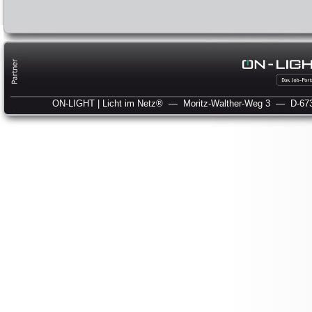
ON-LIGHT | Licht im Netz®
— Moritz-Walther-Weg 3
— D-673