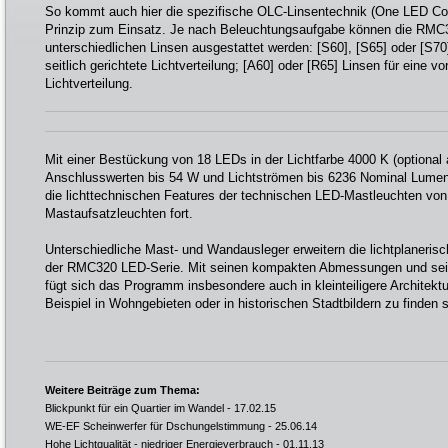
So kommt auch hier die spezifische OLC-Linsentechnik (One LED Con
Prinzip zum Einsatz. Je nach Beleuchtungsaufgabe können die RMC
unterschiedlichen Linsen ausgestattet werden: [S60], [S65] oder [S7
seitlich gerichtete Lichtverteilung; [A60] oder [R65] Linsen für eine vo
Lichtverteilung.
Mit einer Bestückung von 18 LEDs in der Lichtfarbe 4000 K (optional
Anschlusswerten bis 54 W und Lichtströmen bis 6236 Nominal Lumen
die lichttechnischen Features der technischen LED-Mastleuchten vo
Mastaufsatzleuchten fort.
Unterschiedliche Mast- und Wandausleger erweitern die lichtplaneris
der RMC320 LED-Serie. Mit seinen kompakten Abmessungen und sein
fügt sich das Programm insbesondere auch in kleinteiligere Architekt
Beispiel in Wohngebieten oder in historischen Stadtbildern zu finden
Weitere Beiträge zum Thema:
Blickpunkt für ein Quartier im Wandel
- 17.02.15
WE-EF Scheinwerfer für Dschungelstimmung
- 25.06.14
Hohe Lichtqualität - niedriger Energieverbrauch
- 01.11.13