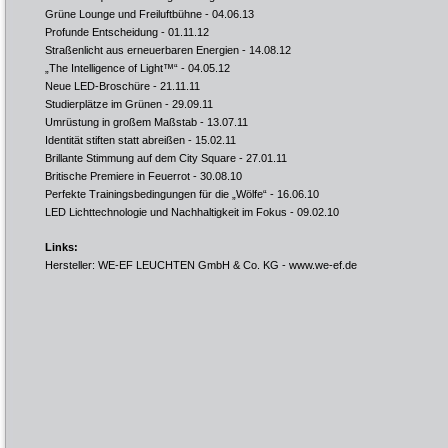
Grüne Lounge und Freiluftbühne
- 04.06.13
Profunde Entscheidung
- 01.11.12
Straßenlicht aus erneuerbaren Energien
- 14.08.12
„The Intelligence of Light™“
- 04.05.12
Neue LED-Broschüre
- 21.11.11
Studierplätze im Grünen
- 29.09.11
Umrüstung in großem Maßstab
- 13.07.11
Identität stiften statt abreißen
- 15.02.11
Brillante Stimmung auf dem City Square
- 27.01.11
Britische Premiere in Feuerrot
- 30.08.10
Perfekte Trainingsbedingungen für die „Wölfe“
- 16.06.10
LED Lichttechnologie und Nachhaltigkeit im Fokus
- 09.02.10
Links:
Hersteller: WE-EF LEUCHTEN GmbH & Co. KG -
www.we-ef.de