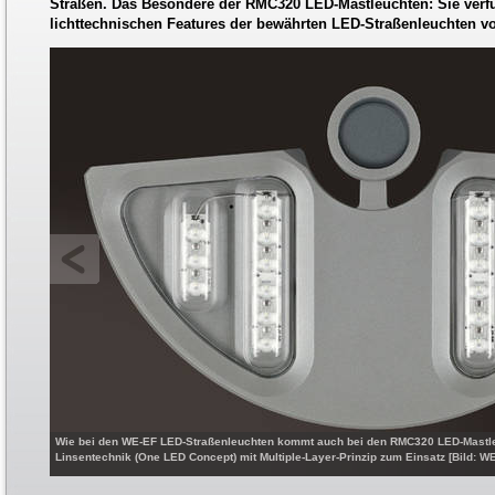
Straßen. Das Besondere der RMC320 LED-Mastleuchten: Sie verfü
lichttechnischen Features der bewährten LED-Straßenleuchten v
Wie bei den WE-EF LED-Straßenleuchten kommt auch bei den RMC320 LED-Mastle
Linsentechnik (One LED Concept) mit Multiple-Layer-Prinzip zum Einsatz [Bild