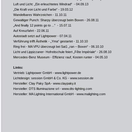
Luft und Licht: „Ein erleuchtetes Windrad“
- 04.09.13
„Die Kraft von Licht und Farbe“
- 19.03.12
Wandelbares Wahrzeichen
- 11.10.11
Gewaltiger Punch: Sharpy überzeugt beim Boxen
- 26.08.11
„And finally 12 points go to ...”
- 15.07.11
Auf Kreuzfahrt
- 22.06.11
Autostadt setzt auf Lightpower
- 07.04.11
Verführung trifft Ästhetik - „Yma“ gestartet
- 11.10.10
Ring frei - MA VPU überzeugt bei Sat1 „ran – Boxen“
- 06.10.10
Licht und Lippizzaner- Hofreitschule feiert „Fête Impériale“
- 26.08.10
Mercedes-Benz Museum - Effizienz rauf, Kosten runter
- 04.05.10
Links:
Vertrieb: Lightpower GmbH -
www.lightpower.de
Lichtdesign: session GmbH & Co. KG -
www.session.de
Hersteller: Clay Paky SpA -
www.claypaky.it
Hersteller: DTS Illuminazione srl -
www.dts-lighting.com
Hersteller: MA Lighting International GmbH -
www.malighting.com