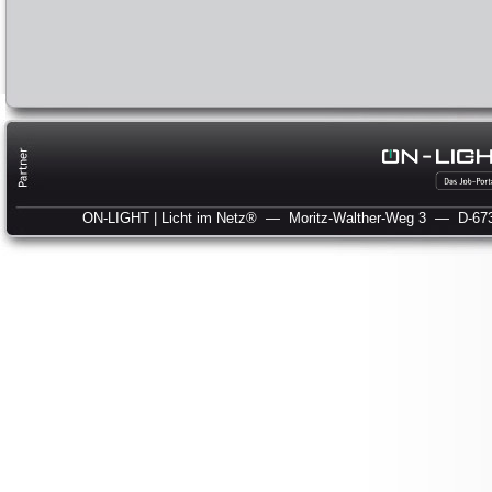
ON-LIGHT | Licht im Netz®
— Moritz-Walther-Weg 3
— D-673