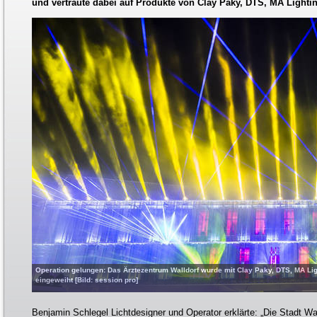
und vertraute dabei auf Produkte von Clay Paky, DTS, MA Lighti
Operation gelungen: Das Ärztezentrum Walldorf wurde mit Clay Paky, DTS, MA Li
eingeweiht [Bild: session pro]
Benjamin Schlegel Lichtdesigner und Operator erklärte: „Die Stadt Wal