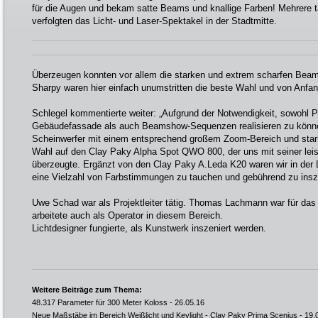
für die Augen und bekam satte Beams und knallige Farben! Mehrere 
verfolgten das Licht- und Laser-Spektakel in der Stadtmitte.
Überzeugen konnten vor allem die starken und extrem scharfen Beam
Sharpy waren hier einfach unumstritten die beste Wahl und von Anfan
Schlegel kommentierte weiter: „Aufgrund der Notwendigkeit, sowohl P
Gebäudefassade als auch Beamshow-Sequenzen realisieren zu können
Scheinwerfer mit einem entsprechend großem Zoom-Bereich und stark
Wahl auf den Clay Paky Alpha Spot QWO 800, der uns mit seiner lei
überzeugte. Ergänzt von den Clay Paky A.Leda K20 waren wir in der
eine Vielzahl von Farbstimmungen zu tauchen und gebührend zu insz
Uwe Schad war als Projektleiter tätig. Thomas Lachmann war für das
arbeitete auch als Operator in diesem Bereich.
Lichtdesigner fungierte, als Kunstwerk inszeniert werden.
Weitere Beiträge zum Thema:
48.317 Parameter für 300 Meter Koloss
- 26.05.16
Neue Maßstäbe im Bereich Weißlicht und Keylight - Clay Paky Prima Scenius
- 19.