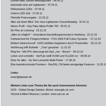
Extrem klein, extrem leistungsstark
- 08.04.11
Autostadt setzt auf Lightpower
- 07.04.11
Reihenweise LEDs
- 07.04.11
Unterm LED-Zelt
- 27.03.11
Filmreife Preisvergabe
- 21.02.11
Alles auf einen Blick: Der neue Lightpower Gesamtkatalog
- 31.01.11
Klares Profil - Clay Paky Alpha Profile 700
- 05.01.11
Ein Plus an Leistung
- 23.12.10
„Alles ist möglich“ - Innovatives Ausstellungskonzept in Hamburg
- 22.12.10
Farbwechsel für Fortgeschrittene - FOS 100S Full-Colour Dynamic
- 07.12.10
Einfach eindrucksvoll - GDS LiteWare begeistern durch Praxisnähe
- 02.12.10
Verführung trifft Ästhetik - „Yma“ gestartet
- 11.10.10
Ring frei - MA VPU überzeugt bei Sat1 „ran – Boxen“
- 06.10.10
Leiser und schneller - Vari*Lite stellt VL550 und VL1100 vor
- 09.09.10
Einer für alles - De Sisti Leonardo Multi-Power
- 17.08.10
Eine beeindruckende Premiere - RevEAL CW bietet einzigartige Features
- 11.05.1
Links:
www.lightpower.de
Weitere Links zum Thema die Sie auch interessieren könnten
:
GDS - Global Design Solution, Bristol:
www.gds.uk.com
Victoria & Albert Museum, London:
www.vam.ac.uk