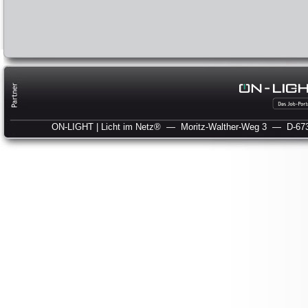
ON-LIGHT | Licht im Netz®
— Moritz-Walther-Weg 3
— D-673