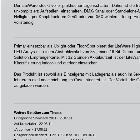
Der LiteWare steckt voller praktischer Eigenschaften. Daher ist die In
unkompliziert: Aufstellen, einschalten, DMX-Kanal oder Stand-alone-
Helligkeit per Knopfdruck am Gerät oder via DMX wählen – fertig. Ein
vollständig.
Primär einsetzbar als Uplight oder Floor-Spot bietet der LiteWare Hig
LED-Arrays mit einem Abstrahlwinkel von 35°, einen 16-Bit-Dimmer und
Solution Empfängerkarte. Mit 12 Stunden Akkulaufzeit ist der LiteWar
Klassifizierung indoor- und outdoor einsetzbar.
Das Produkt ist sowohl als Einzelgerät mit Ladegerät als auch im 6er
letzterem die Ladeeinrichtung im Case integriert ist. Der Vorteil: die
aufgeladen werden.
Weitere Beiträge zum Thema:
Erfolgreiche Showtech 2011
- 25.07.11
Auf Kreuzfahrt
- 22.06.11
„Art on Ice“
- 17.06.11
Helligkeit neu definiert - Der DTS Delta 10 F
- 09.04.11