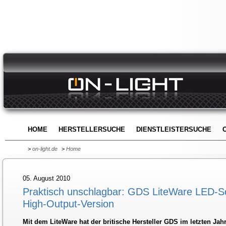
HOME
HERSTELLERSUCHE
DIENSTLEISTERSUCHE
>
on-light.de
>
Home
05. August 2010
Praktisch unschlagbar: GDS LiteWare LED-Sch
High-Output-Version
Mit dem LiteWare hat der britische Hersteller GDS im letzten Jah