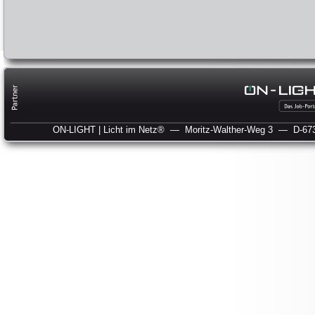
ON-LIGHT | Licht im Netz®
— Moritz-Walther-Weg 3
— D-673