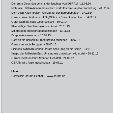
Der erste Geschäftsbericht, der leuchtet, von OSRAM
- 18.03.14
Mehr als 5.000 Aktionäre besuchten erste Osram Hauptversammlung
- 28.02.14
Licht setzt Kaufimpulse - Osram auf der Euroshop 2014
- 17.02.14
Osram präsentiert erste LED-„Glühbirne“ aus Deutschland
- 04.02.14
Guter Start ins neue Geschäftsjahr
- 30.01.14
Planmäßiger Wechsel im Aufsichtsrat
- 28.11.13
Mit starkem Endspurt abgeschlossen
- 13.11.13
Eckpunkte vereinbart
- 15.10.13
Licht an die Börsen in Frankfurt und München
- 08.07.13
Osram verkauft Fertigung
- 08.03.13
Siemens-Aktionäre ebnen Osram den Gang an die Börse
- 24.01.13
Knapp vier Milliarden Euro Umsatz mit Umweltportfolio erzielt
- 28.12.12
Osram feiert 50 Jahre Standort Eichstätt
- 24.07.12
OSRAM wird Aktiengesellschaft
- 19.07.11
Links:
Hersteller: Osram Licht AG -
www.osram.de