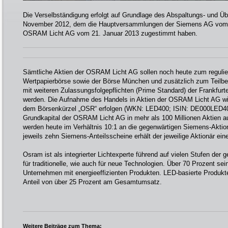
Die Verselbständigung erfolgt auf Grundlage des Abspaltungs- und 
November 2012, dem die Hauptversammlungen der Siemens AG vom 
OSRAM Licht AG vom 21. Januar 2013 zugestimmt haben.
Sämtliche Aktien der OSRAM Licht AG sollen noch heute zum regulier
Wertpapierbörse sowie der Börse München und zusätzlich zum Teilber
mit weiteren Zulassungsfolgepflichten (Prime Standard) der Frankfur
werden. Die Aufnahme des Handels in Aktien der OSRAM Licht AG wir
dem Börsenkürzel „OSR“ erfolgen (WKN: LED400; ISIN: DE000LED400
Grundkapital der OSRAM Licht AG in mehr als 100 Millionen Aktien au
werden heute im Verhältnis 10:1 an die gegenwärtigen Siemens-Aktion
jeweils zehn Siemens-Anteilsscheine erhält der jeweilige Aktionär ei
Osram ist als integrierter Lichtexperte führend auf vielen Stufen de
für traditionelle, wie auch für neue Technologien. Über 70 Prozent s
Unternehmen mit energieeffizienten Produkten. LED-basierte Produk
Anteil von über 25 Prozent am Gesamtumsatz.
Weitere Beiträge zum Thema: