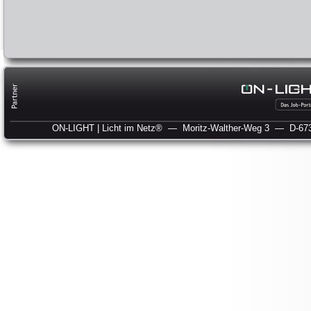
ON-LIGHT | Licht im Netz®
— Moritz-Walther-Weg 3
— D-673