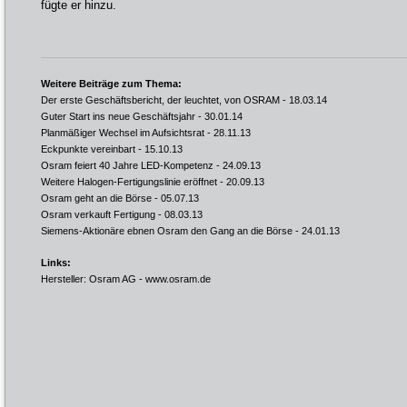
fügte er hinzu.
Weitere Beiträge zum Thema:
Der erste Geschäftsbericht, der leuchtet, von OSRAM
- 18.03.14
Guter Start ins neue Geschäftsjahr
- 30.01.14
Planmäßiger Wechsel im Aufsichtsrat
- 28.11.13
Eckpunkte vereinbart
- 15.10.13
Osram feiert 40 Jahre LED-Kompetenz
- 24.09.13
Weitere Halogen-Fertigungslinie eröffnet
- 20.09.13
Osram geht an die Börse
- 05.07.13
Osram verkauft Fertigung
- 08.03.13
Siemens-Aktionäre ebnen Osram den Gang an die Börse
- 24.01.13
Links:
Hersteller: Osram AG -
www.osram.de