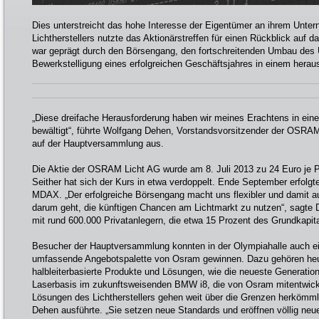
Dies unterstreicht das hohe Interesse der Eigentümer an ihrem Un
Lichtherstellers nutzte das Aktionärstreffen für einen Rückblick auf 
war geprägt durch den Börsengang, den fortschreitenden Umbau des
Bewerkstelligung eines erfolgreichen Geschäftsjahres in einem herau
„Diese dreifache Herausforderung haben wir meines Erachtens in ein
bewältigt“, führte Wolfgang Dehen, Vorstandsvorsitzender der OSRAM
auf der Hauptversammlung aus.
Die Aktie der OSRAM Licht AG wurde am 8. Juli 2013 zu 24 Euro je Pa
Seither hat sich der Kurs in etwa verdoppelt. Ende September erfolg
MDAX. „Der erfolgreiche Börsengang macht uns flexibler und damit au
darum geht, die künftigen Chancen am Lichtmarkt zu nutzen“, sagte D
mit rund 600.000 Privatanlegern, die etwa 15 Prozent des Grundkapital
Besucher der Hauptversammlung konnten in der Olympiahalle auch eine
umfassende Angebotspalette von Osram gewinnen. Dazu gehören he
halbleiterbasierte Produkte und Lösungen, wie die neueste Generation
Laserbasis im zukunftsweisenden BMW i8, die von Osram mitentwick
Lösungen des Lichtherstellers gehen weit über die Grenzen herkömml
Dehen ausführte. „Sie setzen neue Standards und eröffnen völlig ne