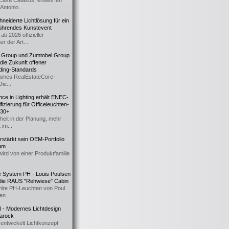
Casa Catasüs, entworfen
Antonio...
eiderte Lichtlösung für ein
führendes Kunstevent
ab 2026 offizieller
er der Art...
t Group und Zumtobel Group
 die Zukunft offener
ding-Standards
mes RealEstateCore-
Die...
ce in Lighting erhält ENEC-
fizierung für Officeleuchten-
730+
heit in der Planung, mehr
 im...
erstärkt sein OEM-Portfolio
ium
wird von einer Produktfamilie
e System PH - Louis Poulsen
 die RAUS "Rehwiese" Cabin
lte PH-Leuchten von Poul
n...
al - Modernes Lichtdesign
 Barock
entwickelt Lichtkonzept