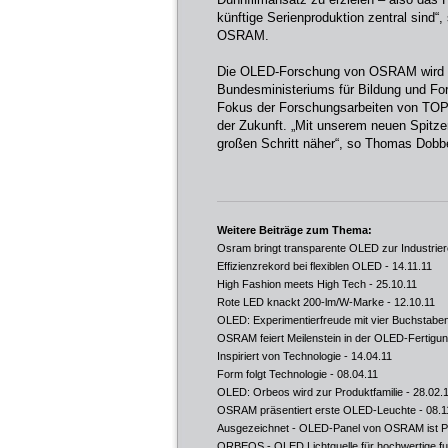
künftige Serienproduktion zentral sind“
OSRAM.
Die OLED-Forschung von OSRAM wird d
Bundesministeriums für Bildung und Fo
Fokus der Forschungsarbeiten von TOP
der Zukunft. „Mit unserem neuen Spitz
großen Schritt näher“, so Thomas Dobbe
Weitere Beiträge zum Thema:
Osram bringt transparente OLED zur Industrier
Effizienzrekord bei flexiblen OLED
- 14.11.11
High Fashion meets High Tech
- 25.10.11
Rote LED knackt 200-lm/W-Marke
- 12.10.11
OLED: Experimentierfreude mit vier Buchstabe
OSRAM feiert Meilenstein in der OLED-Fertigu
Inspiriert von Technologie
- 14.04.11
Form folgt Technologie
- 08.04.11
OLED: Orbeos wird zur Produktfamilie
- 28.02.
OSRAM präsentiert erste OLED-Leuchte
- 08.1
Ausgezeichnet - OLED-Panel von OSRAM ist P
ORBEOS - OLED Lichtquelle für hochwertige fu