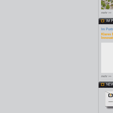
mehr >>
IM 
Im Portr
Klares 
Innovat
mehr >>
NEW