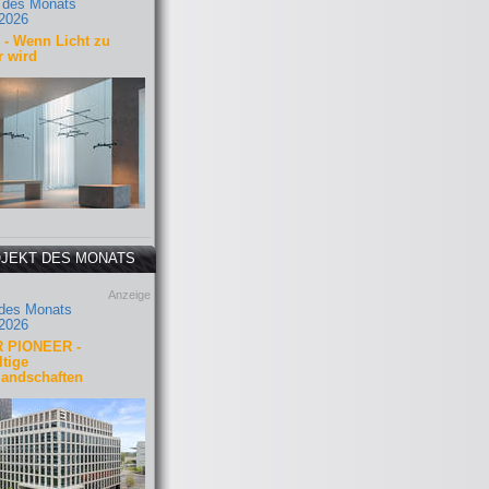
 des Monats
2026
- Wenn Licht zu
r wird
JEKT DES MONATS
Anzeige
 des Monats
2026
 PIONEER -
tige
landschaften