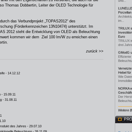
und...
, so Thomas Dobbertin, Leiter der OLED Technologie für
LUNELLE 
Porzellan
Architekt
urch das Verbundprojekt „TOPAS2012“ des
im...
rschung (Förderkennzeichen 13N10474) unterstützt. Im
TRILUX st
AS 2012 steht die Entwicklung von OLED als Beleuchtung
Investiti
enwert kommen wir dem Ziel 100 lm/W zu erreichen einen
Euro
TRILUX i
rtin.
drei Jahre
zurück >>
GModG un
Effizient
Beleuchtu
Vernetzte
Hebel für
eife
- 14.12.12
Wie Daten
Immobilie
NORKA we
Geschäfts
n
- 15.09.11
Der Herst
ng
- 31.08.11
Beleuchtu
Weitere 
11
PRO
1.10
rodukt des Jahres
- 29.07.10
nktionelle Beleuchtung
- 26.11.09