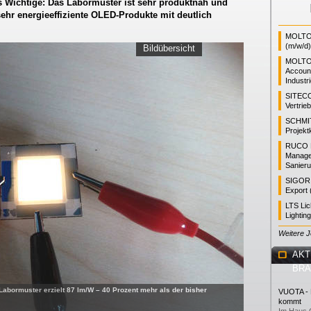
as Wichtige: Das Labormuster ist sehr produktnah und
ehr energieeffiziente OLED-Produkte mit deutlich
MOLTO 
(m/w/d)
Bildübersicht
MOLTO
Accoun
Industr
SITEC
Vertrie
SCHMI
Projekt
RUCO L
Manager
Sanieru
SIGOR L
Export 
LTS Li
Lightin
Weitere 
AKT
BR
Labormuster erzielt 87 lm/W – 40 Prozent mehr als der bisher
VUOTA - L
kommt