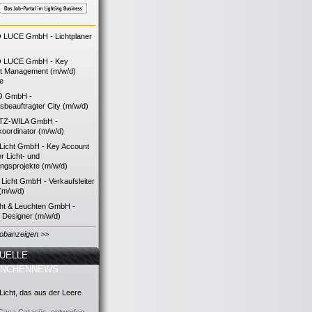
LUCE GmbH - Lichtplaner
 LUCE GmbH - Key
t Management (m/w/d)
ie
O GmbH -
bsbeauftragter City (m/w/d)
TZ-WILA GmbH -
koordinator (m/w/d)
icht GmbH - Key Account
 Licht- und
ngsprojekte (m/w/d)
icht GmbH - Verkaufsleiter
(m/w/d)
cht & Leuchten GmbH -
g Designer (m/w/d)
Jobanzeigen >>
UELLE
ANCHENNEWS
icht, das aus der Leere