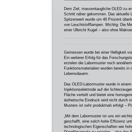
Dem Ziel, massentaugliche OLED zu en
Schritt näher gekommen. Das aktuelle 
Spitzenwert wurde um 40 Prozent übertr
von Leuchtstofflampen. Wichtig: Die Me
einer Ulbricht Kugel – also ohne Makroe
Gemessen wurde bei einer Helligkeit vo
Ein weiterer Erfolg für das Forschungs
erzielen die Labormuster noch annähern
Funktionsmaterialien wurden bereits in 
Lebensdauern.
Das OLED-Labormuster wurde in einem re
Injektionselektrode auf der lichterzeug
Fläche verteilt und bietet eine homoge
ästhetische Eindruck wird nicht durch s
Musters ist sehr produktnah erfolgt – Pl
„Mit dem Labormuster ist uns ein wicht
geschafft, eine solch hohe Effizienz un
technologischen Eigenschaften wie hoh
Dünnfilmansatz zu erzielen – also das 