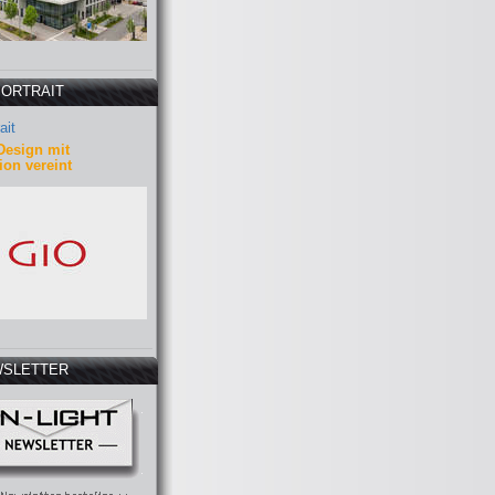
PORTRAIT
ait
Design mit
ion vereint
SLETTER