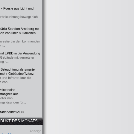
- Poesie aus Licht und
urbeleuchtung bewegt sich
ärkt Standort Arnsberg mit
onen von über 80 Millionen
nvestiert in den kommenden
n...
d EPBD in der Anwendung
e Gebäude mit vernetzter
ng -...
 Beleuchtung als smarter
 mehr Gebäudeeffizienz
 und Infrastruktur die
n von...
itet seine
tätigkeit aus
eller von
ngslösungen für...
Branchennews >>
DUKT DES MONATS
Anzeige