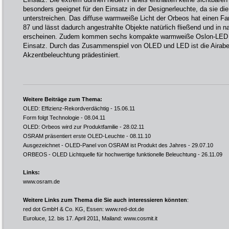
besonders geeignet für den Einsatz in der Designerleuchte, da sie die 
unterstreichen. Das diffuse warmweiße Licht der Orbeos hat einen F
87 und lässt dadurch angestrahlte Objekte natürlich fließend und in 
erscheinen. Zudem kommen sechs kompakte warmweiße Oslon-LED 
Einsatz. Durch das Zusammenspiel von OLED und LED ist die Airabe
Akzentbeleuchtung prädestiniert.
Weitere Beiträge zum Thema:
OLED: Effizienz-Rekordverdächtig
- 15.06.11
Form folgt Technologie
- 08.04.11
OLED: Orbeos wird zur Produktfamilie
- 28.02.11
OSRAM präsentiert erste OLED-Leuchte
- 08.11.10
Ausgezeichnet - OLED-Panel von OSRAM ist Produkt des Jahres
- 29.07.10
ORBEOS - OLED Lichtquelle für hochwertige funktionelle Beleuchtung
- 26.11.09
Links:
www.osram.de
Weitere Links zum Thema die Sie auch interessieren könnten
:
red dot GmbH & Co. KG, Essen:
www.red-dot.de
Euroluce, 12. bis 17. April 2011, Mailand:
www.cosmit.it