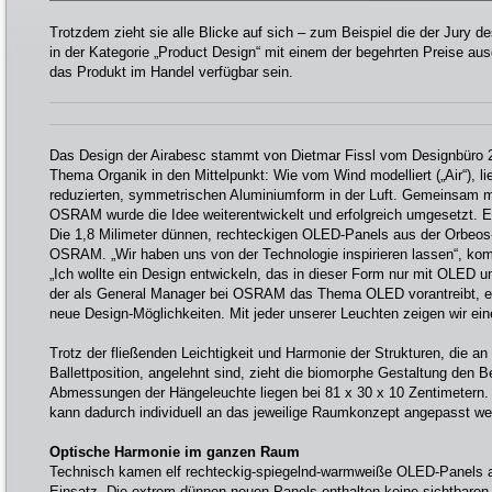
Trotzdem zieht sie alle Blicke auf sich – zum Beispiel die der Jury de
in der Kategorie „Product Design“ mit einem der begehrten Preise aus
das Produkt im Handel verfügbar sein.
Das Design der Airabesc stammt von Dietmar Fissl vom Designbüro 2
Thema Organik in den Mittelpunkt: Wie vom Wind modelliert („Air“), l
reduzierten, symmetrischen Aluminiumform in der Luft. Gemeinsam 
OSRAM wurde die Idee weiterentwickelt und erfolgreich umgesetzt. E
Die 1,8 Milimeter dünnen, rechteckigen OLED-Panels aus der Orbeos
OSRAM. „Wir haben uns von der Technologie inspirieren lassen“, kom
„Ich wollte ein Design entwickeln, das in dieser Form nur mit OLED u
der als General Manager bei OSRAM das Thema OLED vorantreibt, erg
neue Design-Möglichkeiten. Mit jeder unserer Leuchten zeigen wir ein
Trotz der fließenden Leichtigkeit und Harmonie der Strukturen, die an
Ballettposition, angelehnt sind, zieht die biomorphe Gestaltung den B
Abmessungen der Hängeleuchte liegen bei 81 x 30 x 10 Zentimetern. S
kann dadurch individuell an das jeweilige Raumkonzept angepasst we
Optische Harmonie im ganzen Raum
Technisch kamen elf rechteckig-spiegelnd-warmweiße OLED-Panels 
Einsatz. Die extrem dünnen neuen Panels enthalten keine sichtbaren