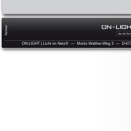
ON-LIGHT | Licht im Netz®
— Moritz-Walther-Weg 3
— D-673