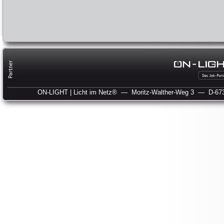
ON-LIGHT | Licht im Netz®
— Moritz-Walther-Weg 3
— D-673