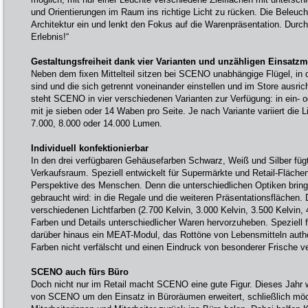
und Orientierungen im Raum ins richtige Licht zu rücken. Die Beleucht
Architektur ein und lenkt den Fokus auf die Warenpräsentation. Du
Erlebnis!“
Gestaltungsfreiheit dank vier Varianten und unzähligen Einsatzm
Neben dem fixen Mittelteil sitzen bei SCENO unabhängige Flügel, in d
sind und die sich getrennt voneinander einstellen und im Store ausri
steht SCENO in vier verschiedenen Varianten zur Verfügung: in ein- o
mit je sieben oder 14 Waben pro Seite. Je nach Variante variiert die L
7.000, 8.000 oder 14.000 Lumen.
Individuell konfektionierbar
In den drei verfügbaren Gehäusefarben Schwarz, Weiß und Silber fü
Verkaufsraum. Speziell entwickelt für Supermärkte und Retail-Flächen
Perspektive des Menschen. Denn die unterschiedlichen Optiken bring
gebraucht wird: in die Regale und die weiteren Präsentationsflächen. D
verschiedenen Lichtfarben (2.700 Kelvin, 3.000 Kelvin, 3.500 Kelvin, 4
Farben und Details unterschiedlicher Waren hervorzuheben. Speziell f
darüber hinaus ein MEAT-Modul, das Rottöne von Lebensmitteln authe
Farben nicht verfälscht und einen Eindruck von besonderer Frische ve
SCENO auch fürs Büro
Doch nicht nur im Retail macht SCENO eine gute Figur. Dieses Jahr
von SCENO um den Einsatz in Büroräumen erweitert, schließlich möc