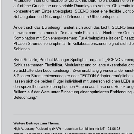
Mitarbeiterinnen und Mitarbeiter zurück ins Büro holen. Dabei helfen
auf offene Grundrisse und variable Raumlayouts setzen. Ob kreativ i
konzentriert am Einzelarbeitsplatz: SCENO bietet eine flexible Lichtl
Sehaufgaben und Nutzungsbedürfnissen im Office entspricht.
Ändert sich das Bürodesign, ändert sich auch das Licht. SCENO besitz
schwenkbare Lichtmodule für maximale Flexibilität. Noch mehr Gestalt
Kombination mit Schienensystemen: Für Arbeitsplätze ist der Einsat
Phasen-Stromschiene optimal. In Kollaborationszonen eignet sich
Schienen.
Sven Scharfe, Product Manager Spotlights, ergänzt: „SCENO vereinigt
Schlüsselthemen Flexibilität, Modularität und brillante Akzentbeleuch
zurückhaltenden Leuchtendesign. Zwei unabhängig voneinander einste
3-Phasen-Stromschienenadapter oder TECTON-Adapter ermöglichen höc
lassen sich die beiden Flügel individuell mit unterschiedlichen LEDs
den speziell entwickelten optischen Aufbau aus Linse und Reflektor g
Brillanz auf der Ware unter Einhaltung einer optimierten Entblendung –
Beleuchtung.”
Weitere Beiträge zum Thema:
High Accuracy Positioning (HAP) – Leuchten kombiniert mit IoT
- 21.06.23