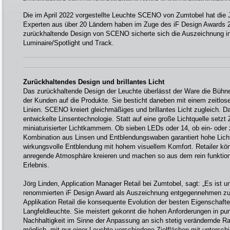
Lighting GmbH]
Die im April 2022 vorgestellte Leuchte SCENO von Zumtobel hat die 
Experten aus über 20 Ländern haben im Zuge des iF Design Awards 20
zurückhaltende Design von SCENO sicherte sich die Auszeichnung in 
Luminaire/Spotlight und Track.
Zurückhaltendes Design und brillantes Licht
Das zurückhaltende Design der Leuchte überlässt der Ware die Bühn
der Kunden auf die Produkte. Sie besticht daneben mit einem zeitl
Linien. SCENO kreiert gleichmäßiges und brillantes Licht zugleich. Daf
entwickelte Linsentechnologie. Statt auf eine große Lichtquelle setzt
miniaturisierter Lichtkammern. Ob sieben LEDs oder 14, ob ein- oder 
Kombination aus Linsen und Entblendungswaben garantiert hohe Licht
wirkungsvolle Entblendung mit hohem visuellem Komfort. Retailer k
anregende Atmosphäre kreieren und machen so aus dem rein funktion
Erlebnis.
Jörg Linden, Application Manager Retail bei Zumtobel, sagt: „Es ist 
renommierten iF Design Award als Auszeichnung entgegennehmen zu 
Applikation Retail die konsequente Evolution der besten Eigenschafte
Langfeldleuchte. Sie meistert gekonnt die hohen Anforderungen in punkt
Nachhaltigkeit im Sinne der Anpassung an sich stetig verändernde R
möglich, mit nur einer Leuchte verschiedene Zielflächen mit untersch