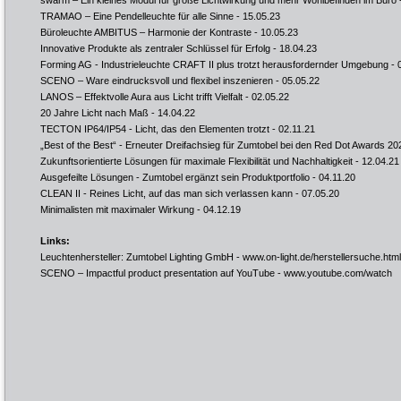
swarm – Ein kleines Modul für große Lichtwirkung und mehr Wohlbefinden im Büro
TRAMAO – Eine Pendelleuchte für alle Sinne
- 15.05.23
Büroleuchte AMBITUS – Harmonie der Kontraste
- 10.05.23
Innovative Produkte als zentraler Schlüssel für Erfolg
- 18.04.23
Forming AG - Industrieleuchte CRAFT II plus trotzt herausfordernder Umgebung
- 
SCENO – Ware eindrucksvoll und flexibel inszenieren
- 05.05.22
LANOS – Effektvolle Aura aus Licht trifft Vielfalt
- 02.05.22
20 Jahre Licht nach Maß
- 14.04.22
TECTON IP64/IP54 - Licht, das den Elementen trotzt
- 02.11.21
„Best of the Best“ - Erneuter Dreifachsieg für Zumtobel bei den Red Dot Awards 20
Zukunftsorientierte Lösungen für maximale Flexibilität und Nachhaltigkeit
- 12.04.21
Ausgefeilte Lösungen - Zumtobel ergänzt sein Produktportfolio
- 04.11.20
CLEAN II - Reines Licht, auf das man sich verlassen kann
- 07.05.20
Minimalisten mit maximaler Wirkung
- 04.12.19
Links:
Leuchtenhersteller: Zumtobel Lighting GmbH -
www.on-light.de/herstellersuche.html
SCENO – Impactful product presentation auf YouTube -
www.youtube.com/watch