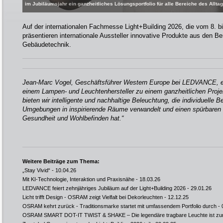
im Jubiläumsjahr ein ganzheitliches Lösungsportfolio für alle Bereiche des All
Auf der internationalen Fachmesse Light+Building 2026, die vom 8. bis
präsentieren internationale Aussteller innovative Produkte aus den Be
Gebäudetechnik.
Jean-Marc Vogel, Geschäftsführer Western Europe bei LEDVANCE, er
einem Lampen- und Leuchtenhersteller zu einem ganzheitlichen Projek
bieten wir intelligente und nachhaltige Beleuchtung, die individuelle Bed
Umgebungen in inspirierende Räume verwandelt und einen spürbaren Ei
Gesundheit und Wohlbefinden hat.“
Weitere Beiträge zum Thema:
„Stay Vivid“
- 10.04.26
Mit KI-Technologie, Interaktion und Praxisnähe
- 18.03.26
LEDVANCE feiert zehnjähriges Jubiläum auf der Light+Building 2026
- 29.01.26
Licht trifft Design - OSRAM zeigt Vielfalt bei Dekorleuchten
- 12.12.25
OSRAM kehrt zurück - Traditionsmarke startet mit umfassendem Portfolio durch
- 
OSRAM SMART DOT-IT TWIST & SHAKE – Die legendäre tragbare Leuchte ist zu