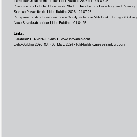
Zumtobel Group nimmt an der Light+Building 2026 teil
- 09.09.25
Dynamisches Licht für lebenswerte Städte – Impulse aus Forschung und Planung
-
Start-up Power für die Light+Building 2026
- 24.07.25
Die spannendsten Innovationen von Signify stehen im Mittelpunkt der Light+Buildin
Neue Strahlkraft auf der Light+Building
- 04.04.25
Links:
Hersteller: LEDVANCE GmbH -
www.ledvance.com
Light+Building 2026: 03. - 08. März 2026 -
light-building.messefrankfurt.com