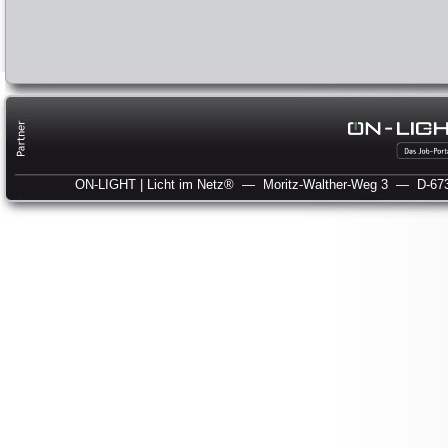
ON-LIGHT | Licht im Netz®
— Moritz-Walther-Weg 3
— D-673