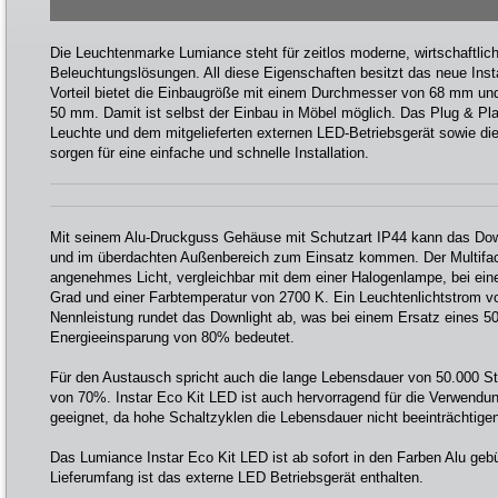
Die Leuchtenmarke Lumiance steht für zeitlos moderne, wirtschaftlic
Beleuchtungslösungen. All diese Eigenschaften besitzt das neue Ins
Vorteil bietet die Einbaugröße mit einem Durchmesser von 68 mm und
50 mm. Damit ist selbst der Einbau in Möbel möglich. Das Plug & P
Leuchte und dem mitgelieferten externen LED-Betriebsgerät sowie d
sorgen für eine einfache und schnelle Installation.
Mit seinem Alu-Druckguss Gehäuse mit Schutzart IP44 kann das Dow
und im überdachten Außenbereich zum Einsatz kommen. Der Multifacet
angenehmes Licht, vergleichbar mit dem einer Halogenlampe, bei ein
Grad und einer Farbtemperatur von 2700 K. Ein Leuchtenlichtstrom v
Nennleistung rundet das Downlight ab, was bei einem Ersatz eines 5
Energieeinsparung von 80% bedeutet.
Für den Austausch spricht auch die lange Lebensdauer von 50.000 S
von 70%. Instar Eco Kit LED ist auch hervorragend für die Verwend
geeignet, da hohe Schaltzyklen die Lebensdauer nicht beeinträchtige
Das Lumiance Instar Eco Kit LED ist ab sofort in den Farben Alu gebü
Lieferumfang ist das externe LED Betriebsgerät enthalten.