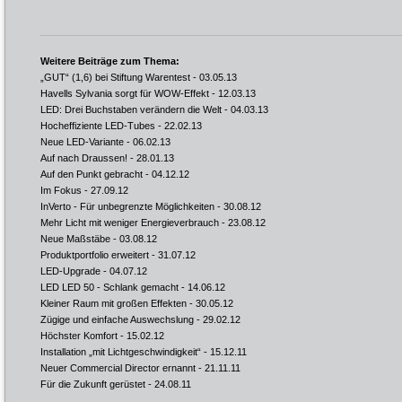
Weitere Beiträge zum Thema:
„GUT“ (1,6) bei Stiftung Warentest
- 03.05.13
Havells Sylvania sorgt für WOW-Effekt
- 12.03.13
LED: Drei Buchstaben verändern die Welt
- 04.03.13
Hocheffiziente LED-Tubes
- 22.02.13
Neue LED-Variante
- 06.02.13
Auf nach Draussen!
- 28.01.13
Auf den Punkt gebracht
- 04.12.12
Im Fokus
- 27.09.12
InVerto - Für unbegrenzte Möglichkeiten
- 30.08.12
Mehr Licht mit weniger Energieverbrauch
- 23.08.12
Neue Maßstäbe
- 03.08.12
Produktportfolio erweitert
- 31.07.12
LED-Upgrade
- 04.07.12
LED LED 50 - Schlank gemacht
- 14.06.12
Kleiner Raum mit großen Effekten
- 30.05.12
Zügige und einfache Auswechslung
- 29.02.12
Höchster Komfort
- 15.02.12
Installation „mit Lichtgeschwindigkeit“
- 15.12.11
Neuer Commercial Director ernannt
- 21.11.11
Für die Zukunft gerüstet
- 24.08.11