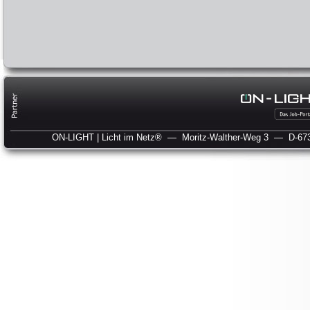
ON-LIGHT | Licht im Netz®
— Moritz-Walther-Weg 3
— D-673