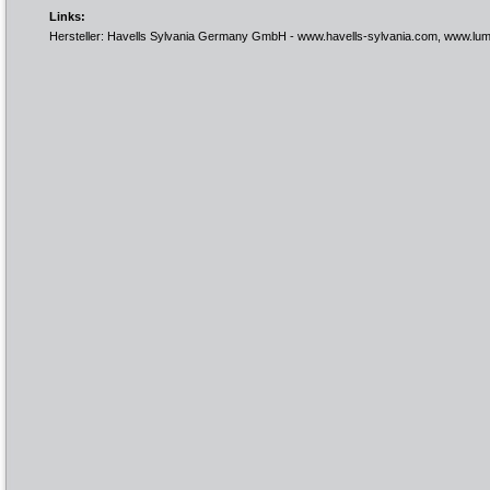
Links:
Hersteller: Havells Sylvania Germany GmbH -
www.havells-sylvania.com
,
www.lum