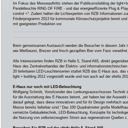
Im Fokus des Messeauftritts stehen der Publikumsliebling der light+bu
Pendelleuchte RING OF FIRE - und das energieeffiziente Plug & Pla
control +³. Zudem halten die Lichtexperten von RZB Informationen
Förderprogramm 2013 für kommunale Klimaschutzprojekte bereit und 
mit geeigneten Produkten vor.
Beim gemeinsamen Austausch werden die Besucher in diesem Jahr mi
wie Weißwurst, Brezen und frisch gezapften Bier vom Fass verwöhnt
Alle Interessierten finden RZB in Halle 5, Stand A65, direkt gegenü
Haus des Zentralverbandes der Elektro- und informationstechnische
20 lieferbaren LED-Leuchtenserien stattet RZB das E-Haus aus, das de
light + building 2012 vorgestellt wurde und nun auch auf der eltefa 201
E-Haus nur noch mit LED-Beleuchtung
Wolfgang Schmitt, Vorsitzender des Lenkungsausschusses Technik i
für die Ausstattung des E-Hauses betont, „wir haben bei der Auswah
darauf gelegt, dass diese innovativen und für ihr Design mehrfach a
Messe bereits lieferbar sind.“ Das 100 Quadratmeter große Modellha
vernetzte Gebäudetechnik, LED-Beleuchtung, Konzepte für technikge
die Nutzung von selbsterzeugtem Strom aus regenerativen Quellen z. 
Besuchen Sie RZB auf der eltefa Halle 5, Stand A65