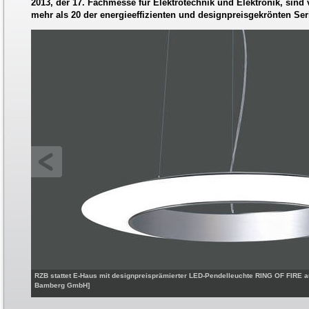
2013, der 17. Fachmesse für Elektrotechnik und Elektronik, sind 
mehr als 20 der energieeffizienten und designpreisgekrönten Ser
RZB stattet E-Haus mit designpreisprämierter LED-Pendelleuchte RING OF FIRE 
Bamberg GmbH]