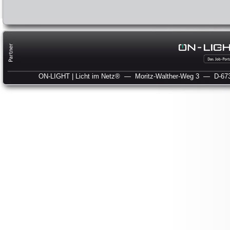
ON-LIGHT | Licht im Netz®
— Moritz-Walther-Weg 3
— D-673