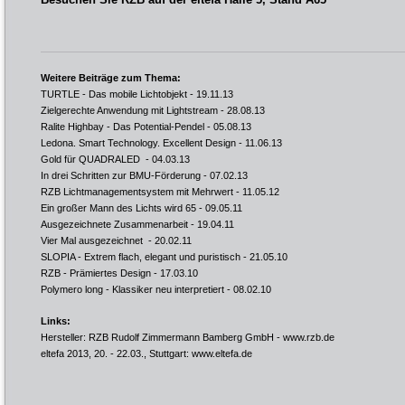
Weitere Beiträge zum Thema:
TURTLE - Das mobile Lichtobjekt
- 19.11.13
Zielgerechte Anwendung mit Lightstream
- 28.08.13
Ralite Highbay - Das Potential-Pendel
- 05.08.13
Ledona. Smart Technology. Excellent Design
- 11.06.13
Gold für QUADRALED
- 04.03.13
In drei Schritten zur BMU-Förderung
- 07.02.13
RZB Lichtmanagementsystem mit Mehrwert
- 11.05.12
Ein großer Mann des Lichts wird 65
- 09.05.11
Ausgezeichnete Zusammenarbeit
- 19.04.11
Vier Mal ausgezeichnet
- 20.02.11
SLOPIA - Extrem flach, elegant und puristisch
- 21.05.10
RZB - Prämiertes Design
- 17.03.10
Polymero long - Klassiker neu interpretiert
- 08.02.10
Links:
Hersteller: RZB Rudolf Zimmermann Bamberg GmbH -
www.rzb.de
eltefa 2013, 20. - 22.03., Stuttgart:
www.eltefa.de