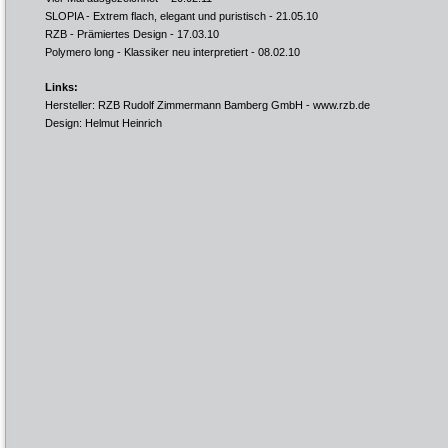
SLOPIA - Extrem flach, elegant und puristisch
- 21.05.10
RZB - Prämiertes Design
- 17.03.10
Polymero long - Klassiker neu interpretiert
- 08.02.10
Links:
Hersteller: RZB Rudolf Zimmermann Bamberg GmbH -
www.rzb.de
Design: Helmut Heinrich