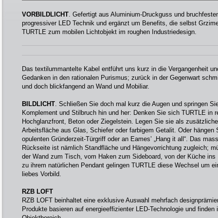
VORBILDLICHT
. Gefertigt aus Aluminium-Druckguss und bruchfestem 
progressiver LED Technik und ergänzt um Benefits, die selbst Grzimek
TURTLE zum mobilen Lichtobjekt im roughen Industriedesign.
Das textilummantelte Kabel entführt uns kurz in die Vergangenheit un
Gedanken in den rationalen Purismus; zurück in der Gegenwart schmie
und doch blickfangend an Wand und Mobiliar.
BILDLICHT
. Schließen Sie doch mal kurz die Augen und springen S
Komplement und Stilbruch hin und her: Denken Sie sich TURTLE in re
Hochglanzfront, Beton oder Ziegelstein. Legen Sie sie als zusätzliche 
Arbeitsfläche aus Glas, Schiefer oder farbigem Getalit. Oder hängen 
opulenten Gründerzeit-Türgriff oder an Eames’ „Hang it all“. Das mass
Rückseite ist nämlich Standfläche und Hängevorrichtung zugleich;
der Wand zum Tisch, vom Haken zum Sideboard, von der Küche ins 
zu ihrem natürlichen Pendant gelingen TURTLE diese Wechsel um ein 
liebes Vorbild.
RZB LOFT
RZB LOFT beinhaltet eine exklusive Auswahl mehrfach designprämiert
Produkte basieren auf energieeffizienter LED-Technologie und finden 
Objektbereich.