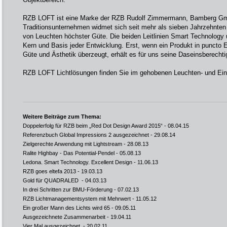
RZB LOFT ist eine Marke der RZB Rudolf Zimmermann, Bamberg G
Traditionsunternehmen widmet sich seit mehr als sieben Jahrzehnten
von Leuchten höchster Güte. Die beiden Leitlinien Smart Technology 
Kern und Basis jeder Entwicklung. Erst, wenn ein Produkt in puncto En
Güte und Ästhetik überzeugt, erhält es für uns seine Daseinsberechti
RZB LOFT Lichtlösungen finden Sie im gehobenen Leuchten- und Ein
Weitere Beiträge zum Thema:
Doppelerfolg für RZB beim „Red Dot Design Award 2015“
- 08.04.15
Referenzbuch Global Impressions 2 ausgezeichnet
- 29.08.14
Zielgerechte Anwendung mit Lightstream
- 28.08.13
Ralite Highbay - Das Potential-Pendel
- 05.08.13
Ledona. Smart Technology. Excellent Design
- 11.06.13
RZB goes eltefa 2013
- 19.03.13
Gold für QUADRALED
- 04.03.13
In drei Schritten zur BMU-Förderung
- 07.02.13
RZB Lichtmanagementsystem mit Mehrwert
- 11.05.12
Ein großer Mann des Lichts wird 65
- 09.05.11
Ausgezeichnete Zusammenarbeit
- 19.04.11
Vier Mal ausgezeichnet
- 20.02.11