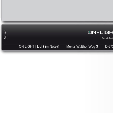
ON-LIGHT | Licht im Netz®
— Moritz-Walther-Weg 3
— D-673