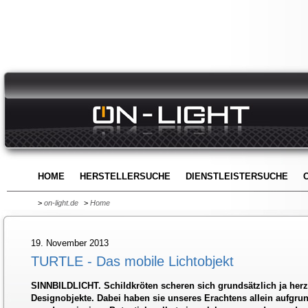
HOME
HERSTELLERSUCHE
DIENSTLEISTERSUCHE
>
on-light.de
>
Home
19. November 2013
TURTLE - Das mobile Lichtobjekt
SINNBILDLICHT
. Schildkröten scheren sich grundsätzlich ja her
Designobjekte. Dabei haben sie unseres Erachtens allein aufgrun