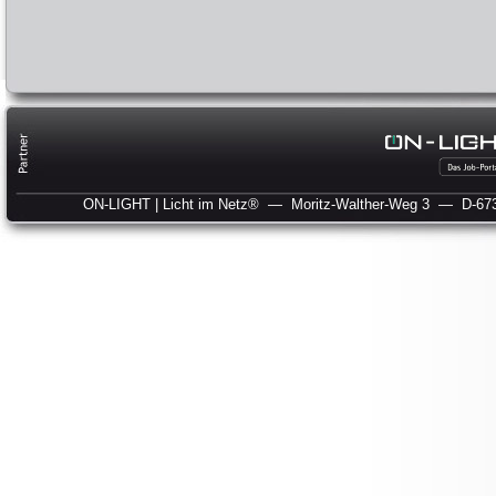
ON-LIGHT | Licht im Netz®
— Moritz-Walther-Weg 3
— D-673