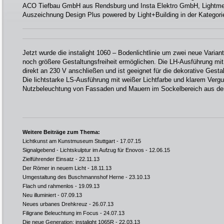
ACO Tiefbau GmbH aus Rendsburg und Insta Elektro GmbH, Lightmen
Auszeichnung Design Plus powered by Light+Building in der Kategorie
Jetzt wurde die instalight 1060 – Bodenlichtlinie um zwei neue Varian
noch größere Gestaltungsfreiheit ermöglichen. Die LH-Ausführung mit 
direkt an 230 V anschließen und ist geeignet für die dekorative Ges
Die lichtstarke LS-Ausführung mit weißer Lichtfarbe und klarem Vergus
Nutzbeleuchtung von Fassaden und Mauern im Sockelbereich aus d
Weitere Beiträge zum Thema:
Lichtkunst am Kunstmuseum Stuttgart
- 17.07.15
Signalgebend - Lichtskulptur im Aufzug für Enovos
- 12.06.15
Zielführender Einsatz
- 22.11.13
Der Römer in neuem Licht
- 18.11.13
Umgestaltung des Buschmannshof Herne
- 23.10.13
Flach und rahmenlos
- 19.09.13
Neu illuminiert
- 07.09.13
Neues urbanes Drehkreuz
- 26.07.13
Filigrane Beleuchtung im Focus
- 24.07.13
Die neue Generation: instalight 1065R
- 22.03.13