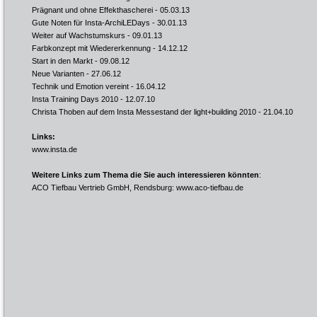
Prägnant und ohne Effekthascherei
- 05.03.13
Gute Noten für Insta-ArchiLEDays
- 30.01.13
Weiter auf Wachstumskurs
- 09.01.13
Farbkonzept mit Wiedererkennung
- 14.12.12
Start in den Markt
- 09.08.12
Neue Varianten
- 27.06.12
Technik und Emotion vereint
- 16.04.12
Insta Training Days 2010
- 12.07.10
Christa Thoben auf dem Insta Messestand der light+building 2010
- 21.04.10
Links:
www.insta.de
Weitere Links zum Thema die Sie auch interessieren könnten
:
ACO Tiefbau Vertrieb GmbH, Rendsburg:
www.aco-tiefbau.de