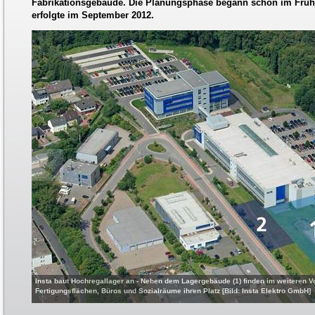
Fabrikationsgebäude. Die Planungsphase begann schon im Frühj
erfolgte im September 2012.
Insta baut Hochregallager an - Neben dem Lagergebäude (1) finden im weiteren Vo
Fertigungsflächen, Büros und Sozialräume ihren Platz [Bild: Insta Elektro GmbH]