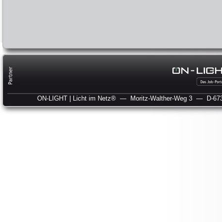
ON-LIGHT | Licht im Netz®
— Moritz-Walther-Weg 3
— D-673