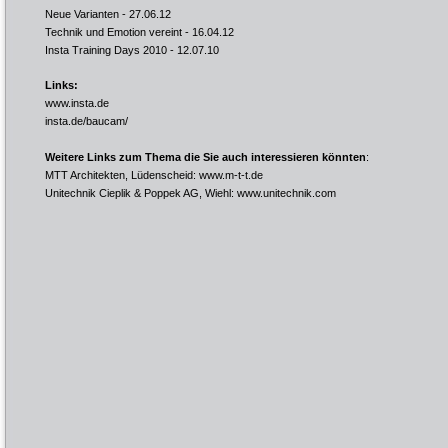
Neue Varianten
- 27.06.12
Technik und Emotion vereint
- 16.04.12
Insta Training Days 2010
- 12.07.10
Links:
www.insta.de
insta.de/baucam/
Weitere Links zum Thema die Sie auch interessieren könnten
:
MTT Architekten, Lüdenscheid:
www.m-t-t.de
Unitechnik Cieplik & Poppek AG, Wiehl:
www.unitechnik.com