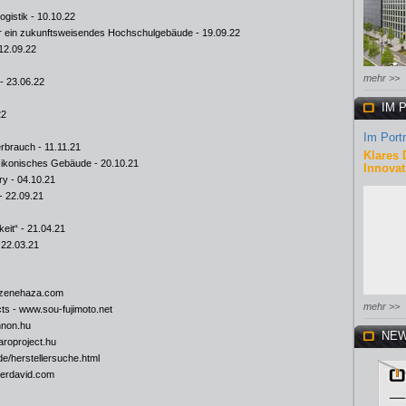
ogistik
- 10.10.22
ür ein zukunftsweisendes Hochschulgebäude
- 19.09.22
12.09.22
mehr >>
- 23.06.22
IM 
22
Im Portr
erbrauch
- 11.11.21
Klares 
 ikonisches Gebäude
- 20.10.21
Innovat
ry
- 04.10.21
- 22.09.21
keit“
- 21.04.21
 22.03.21
zenehaza.com
mehr >>
cts -
www.sou-fujimoto.net
non.hu
NEW
roproject.hu
de/herstellersuche.html
erdavid.com