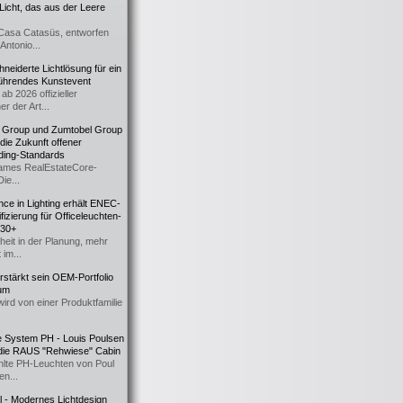
icht, das aus der Leere
Casa Catasüs, entworfen
Antonio...
eiderte Lichtlösung für ein
führendes Kunstevent
ab 2026 offizieller
er der Art...
t Group und Zumtobel Group
 die Zukunft offener
ding-Standards
mes RealEstateCore-
Die...
ce in Lighting erhält ENEC-
fizierung für Officeleuchten-
730+
heit in der Planung, mehr
 im...
erstärkt sein OEM-Portfolio
ium
wird von einer Produktfamilie
e System PH - Louis Poulsen
 die RAUS "Rehwiese" Cabin
lte PH-Leuchten von Poul
n...
al - Modernes Lichtdesign