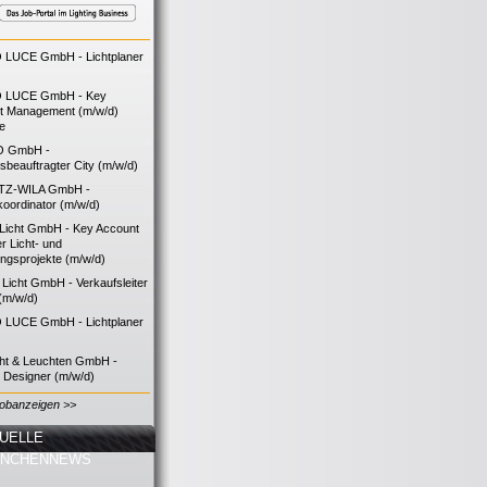
LUCE GmbH - Lichtplaner
 LUCE GmbH - Key
t Management (m/w/d)
ie
O GmbH -
bsbeauftragter City (m/w/d)
TZ-WILA GmbH -
koordinator (m/w/d)
icht GmbH - Key Account
 Licht- und
ngsprojekte (m/w/d)
icht GmbH - Verkaufsleiter
(m/w/d)
LUCE GmbH - Lichtplaner
cht & Leuchten GmbH -
g Designer (m/w/d)
Jobanzeigen >>
UELLE
ANCHENNEWS