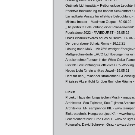
Learning from Las Vegas
- 09.11.22
Optimale Lichtqualität – Reibungslose Leuchtenl
Effektive Beleuchtung mit hohem Sehkomfort f
Ein radikaler Ansatz für effektive Beleuchtung
- 
Minimal Impact – Maximum Output
- 30.06.22
„Die perfekte Beleuchtung einer Pflanzenwand“
Fuorisalone 2022 - FARBDURST
- 25.05.22
Oslos eindrucksvolles neues Museum
- 06.04.
Der vergrabene Schatz Roms
- 16.12.21
Lösung nach Maß – Mit 75% weniger Energiev
Maßgeschneiderte ERCO Lichtlösungen für ein
Arbeiten ohne Fenster in der White Collar Facto
Flexible Beleuchtung für effektives Co-Working
Neues Licht für ein antikes Juwel
- 19.05.21
Licht für den „Palast der strahlenden Glückselig
Präzises Akzentlicht für über 8m hohe Räume
-
Links:
Projekt: Haus der Ungarischen Musik -
magyar
Architektur: Sou Fujimoto, Sou Fujimoto Archite
Architektur: M-Teampannon Kft. -
www.teampan
Elektrotechnik: Hungaroproject Kft. -
www.hunga
Leuchtenhersteller: Erco GmbH -
www.on-light.
Fotografie: David Schreyer, Graz -
www.schrey