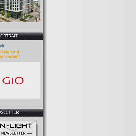
PORTRAIT
ait
Design mit
ion vereint
SLETTER