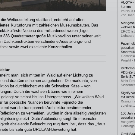
VUOTA - L
kommt
Im Haus 
von Jose 
die Weltausstellung stattfand, entsteht auf alten,
Maßgeschn
iertes Kulturforum mit zahlreichen Museumsbauten. Das
weltweit 
pektakulärste Neubau des milliardenschweren „Liget
ERCO ist 
er 836 Quadratmeter große Musikpavillon unter seiner weit
Lichtpartn
n Dachkonstruktion verschiedene Ausstellungs- und
Fagerhul
othek sowie zwei exzellente Konzerthallen.
gestalten
Smartbuil
Gemeinsa
Projekt - 
Performan
ektur
VDE-Zerti
 meint man, sich mitten im Wald auf einer Lichtung zu
Serie SL
en und draußen scheinen aufgehoben. Die markante, von
Mehr Frei
Sicherheit
ktion ist durchlöchert wie ein Schweizer Käse – von
hlungen. Durch die wachsen Bäume wie in einem
Signify v
gelangt so selbst bis ins Untergeschoss. „Wir wollten Wald
mit Xitan
Xitanium 
der für poetische Nuancen berühmte Fujimoto die
zu einer...
onzept war die transparente Architektur bestimmender
flexionen zu vermeiden, wurden in dem allseitig verglasten
100 Jahr
gestaltet
ightseingesetzt. Gute Abblendung sorgt für maximalen
Ausgewäh
gkeit abzielende Beleuchtung trug dazu bei, dass das „Haus
Henningse
chnete bis sehr gute BREEAM-Bewertung hat.
Orelli Sa