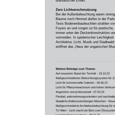
dramatischer Effekt.
Zero Lichtverschmutzung
Bei der Außenbeleuchtung waren streng
Bäume noch Himmel dürfen in der Parka
Tesis Bodeneinbauleuchten strahlen vo
Foyers an und sorgen so für poetische, 
immer unter der Deckenkonstruktion und
vermeiden. In spielerischer Leichtigkei
Architektur, Licht, Musik und Stadtwal
eröffnet das „Haus der ungarischen Musi
Weitere Beiträge zum Thema:
Auf neuestem Stand der Technik
- 19.10.23
Maßgeschneidertes Beleuchtungssystem für Za
Licht für kommerzielle Galerien
- 06.06.23
Licht für Pflanzenwachstum und hohen Sehkom
Angenehm und professionell
- 07.03.23
Flexibel, wahrnehmungsorientiert und nachhalti
Staatliche Antikensammlungen München - Neues 
Maßgeschneiderte Architekturbeleuchtung für 
TU Wien - Licht macht ein Büro zum Ökosyste