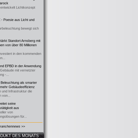
 Barock
entwickelt Lichtkonzept
- Poesie aus Licht und
urbeleuchtung bewegt sich
ärkt Standort Arnsberg mit
onen von über 80 Millionen
nvestiert in den kommenden
n...
d EPBD in der Anwendung
e Gebäude mit vernetzter
ng -...
 Beleuchtung als smarter
 mehr Gebäudeeffizienz
 und Infrastruktur die
n von...
itet seine
tätigkeit aus
eller von
ngslösungen für...
Branchennews >>
DUKT DES MONATS