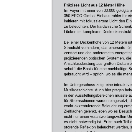
Präzises Licht aus 12 Meter Höhe
Im Foyer mit einer von 30.000 goldglän
350 ERCO Gimbal Einbaustrahler für ei
imitieren mit fokussiertem Licht den Ein
zu beleuchten. Der kardanische Schenk
Lücken im komplexen Deckenkonstrukt 
Bei einer Deckenhöhe von 12 Metern ist 
Streulicht verhindern, das einerseits f
zerstört und das andererseits energet
projizierenden optischen Systemen, die 
Anschlussleistung aus großen Distanze
schafft die Basis für eine nachhaltige B
gebraucht wird – sprich, wo es die men
Im Untergeschoss zeigt eine interaktiv
Musikgeschichte. Auch hier prägen hohe
in den Ausstellungsbereichen musste a
für Stromschienen wurden eingesetzt, d
exakt akzentuierende Beleuchtung ermögl
Zielflächen gelenkt, eben wo es Besuch
nicht nur einen verantwortungsvollen U
es nicht notwendig ist. Er ist auch Tei
störende Reflexion beleuchtet werden, s