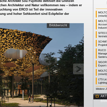
ische Architekt Sou Fujimoto definiert die Grenzen
chen Architektur und Natur vollkommen neu – indem er
uchtung von ERCO ist Teil der innovativen
MOLTO 
nkung und hoher Sehkomfort sind Eckpfeiler der
(m/w/d)
MOLTO
Accoun
Bildübersicht
Industr
SITEC
Vertrie
SCHMI
Projekt
RUCO L
Manager
Sanieru
SIGOR L
Export 
MOLTO 
(m/w/d)
LTS Li
Lightin
Weitere 
AKT
BR