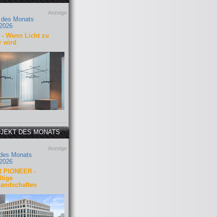
Anzeige
 des Monats
2026
- Wenn Licht zu
r wird
JEKT DES MONATS
Anzeige
 des Monats
2026
 PIONEER -
tige
landschaften