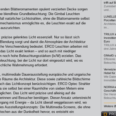
trifft auf
Zumtobel 
zenden Blätterornamenten opulent verzierten Decke sorgen
und...
ne blendfreie Grundbeleuchtung: Die Gimbal Leuchten
LUNELLE 
fall natürlicher Lichtstrahlen, ohne die Blattornamente selbst
Porzellan
mechanismus ermöglichte es, die Leuchten exakt auf die
Architekt
auszurichten.
im...
TRILUX st
präzise gelenktes Licht essenziell. Nur so lässt sich
Investiti
ür Blendung sorgt und damit die Atmosphäre der Architektur
Euro
TRILUX i
ische Verschwendung bedeutet. ERCO Leuchten arbeiten mit
drei Jahre
das Licht exakt lenken – und so auch mit niedriger
n noch hohe Beleuchtungsstärken (lx/W) erzielen. Das
GModG un
Effizient
eleuchtung, bei der Licht nur dort eingesetzt wird, wo es
Beleuchtu
schliche Wahrnehmung erfordert.
Vernetzte
Hebel für
e, multimediale Dauerausstellung europäische und ungarische
Wie Daten
 Räume die Architektur. Diese sowie zahlreiche Bildschirme
Immobilie
uch das Lichtkonzept berücksichtigen. ERCO Optec Strahler
NORKA we
a sie selbst bei einer Raumhöhe von sieben Metern eine
Geschäfts
ichen. Das Licht wird präzise und alleinig auf die
Der Herst
erinnen und Besucher benötigen. Dieser Ansatz unterstreicht
Beleuchtu
mgang mit Energie – da Licht überall weggelassen wird, wo
Weitere 
l des Ausstellungskonzepts: Die Multimedia-Screens, die ohne
techen aus der Dunkelheit hervor, es entsteht ein
PRO