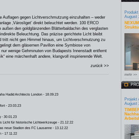
Produkt
August 
e Auflagen gegen Lichtverschmutzung einzuhalten – weder
nlage ‚Városliget’ direkt beleuchtet werden. 100 ERCO
NEXUM 
Struktu
n außen den goldglänzenden Blätterbaldachin des verglasten
indirekte Beleuchtung. Das präzise gerichtete Licht bleibt
 tritt nicht gen Himmel hinaus, um Lichtverschmutzung zu
t gelingt dem gläsernen Pavillon eine Symbiose von
d: nur wenige Gehminuten von Budapests Innenstadt entfernt
k“ eine märchenhaft andere, klangvoll inspirierende Welt.
zurück >>
mehr >>
PRO
ha Hadid Architects London
- 18.09.23
Projekt
August 
fort
- 23.03.23
TIMBER
Nachhal
g
- 30.01.23
Arbeits
Licht für historische Lichtwerkzeuge
- 21.12.22
das neue Stadion des FC Lausanne
- 13.12.22
m
- 17.11.22