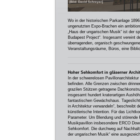
[Bild: David Schreyer]
Wo in der historischen Parkanlage 1896 
ungenutzten Expo-Brachen ein ambition
„Haus der ungarischen Musik“ ist der s
Budapest Project“. Insgesamt vereint d
überragenden, organisch geschwungene
Veranstaltungsräume, Büros, eine Bibli
Hoher Sehkomfort in gläserner Archit
In der schwerelosen Pavillonarchitektur
befinden. Alle Grenzen zwischen drinn
grazilen Stützen getragene Dachkonstru
insgesamt hundert kraterartigen Aushö
fantastischen Gewächshaus. Tageslicht 
in Architektur verwandeln“, beschreibt 
künstlerische Intention. Für das Lichtk
Parameter. Um Blendung und störende Re
Musikpavillon insbesondere ERCO Downl
Sehkomfort. Die durchweg auf Nachhalti
der ungarischen Musik“ eine ausgezei