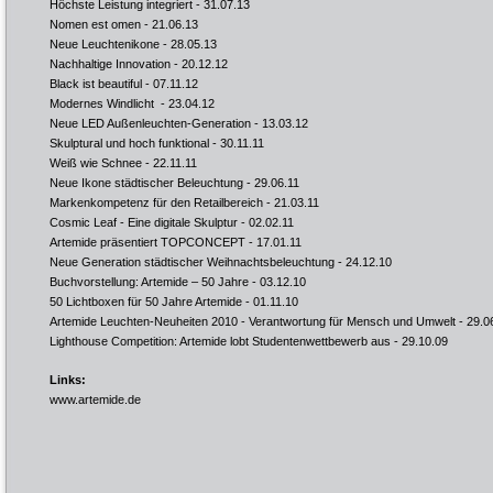
Höchste Leistung integriert
- 31.07.13
Nomen est omen
- 21.06.13
Neue Leuchtenikone
- 28.05.13
Nachhaltige Innovation
- 20.12.12
Black ist beautiful
- 07.11.12
Modernes Windlicht
- 23.04.12
Neue LED Außenleuchten-Generation
- 13.03.12
Skulptural und hoch funktional
- 30.11.11
Weiß wie Schnee
- 22.11.11
Neue Ikone städtischer Beleuchtung
- 29.06.11
Markenkompetenz für den Retailbereich
- 21.03.11
Cosmic Leaf - Eine digitale Skulptur
- 02.02.11
Artemide präsentiert TOPCONCEPT
- 17.01.11
Neue Generation städtischer Weihnachtsbeleuchtung
- 24.12.10
Buchvorstellung: Artemide – 50 Jahre
- 03.12.10
50 Lichtboxen für 50 Jahre Artemide
- 01.11.10
Artemide Leuchten-Neuheiten 2010 - Verantwortung für Mensch und Umwelt
- 29.0
Lighthouse Competition: Artemide lobt Studentenwettbewerb aus
- 29.10.09
Links:
www.artemide.de