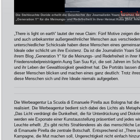
Die Stehleuchte Doride erhellt die Geschichte der Journalistin Yoani Sánchez. Se
„Generation Y“ für die Meinungs- und Redefreiheit in ihrer Heimat Kuba [Bild: A
„There is light on earth“ lautet der neue Claim: Fünf Motive zeigen die
und auch unbekannter außergewöhnlicher Menschen aus verschiedene
unterschiedlicher Schicksale haben diese Menschen eines gemeinsam
Ideale oder schlicht um ihre Existenz. Da ist die Journalistin Yoani S
ihrem Blog „Generation Y“ für die Meinungs- und Redefreiheit in ihrer
Friedensnobelpreisträgerin Aung San Suu Kyi, die seit Jahren im Sch
und ihr Leben der Gewaltlosigkeit gewidmet hat. Die Porträts lassen 
dieser Menschen blicken und machen eines ganz deutlich: Trotz ihr
diese Menschen sich und ihre Ideale niemals aufgegeben.
Die Werbeagentur La Scuola di Emanuele Pirella aus Bologna hat di
realisiert. Die Werbeagentur bedient sich dabei des Lichts als Metap
„Das Licht verdrängt die Dunkelheit, die für Unterdrückung und Diskrim
werden wie Exponate einer Kunstausstellung präsentiert und jedes wi
Leuchte erhellt. „Es gibt nichts Strahlenderes als das menschliche L
di Emanuele Pirella die zentrale Botschaft. Entsprechend ist „There is 
Kampagne, die Mut machen soll, Ungerechtigkeit nicht einfach hinz