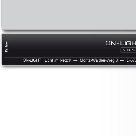
ON-LIGHT | Licht im Netz®
— Moritz-Walther-Weg 3
— D-673