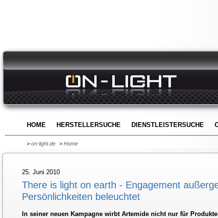
HOME
HERSTELLERSUCHE
DIENSTLEISTERSUCHE
>
on-light.de
>
Home
25. Juni 2010
There is light on earth - Engagement außerg
Persönlichkeiten beleuchtet
In seiner neuen Kampagne wirbt Artemide nicht nur für Produkte.