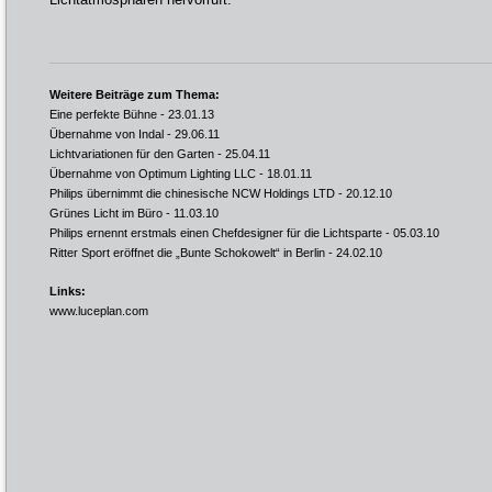
Weitere Beiträge zum Thema:
Eine perfekte Bühne
- 23.01.13
Übernahme von Indal
- 29.06.11
Lichtvariationen für den Garten
- 25.04.11
Übernahme von Optimum Lighting LLC
- 18.01.11
Philips übernimmt die chinesische NCW Holdings LTD
- 20.12.10
Grünes Licht im Büro
- 11.03.10
Philips ernennt erstmals einen Chefdesigner für die Lichtsparte
- 05.03.10
Ritter Sport eröffnet die „Bunte Schokowelt“ in Berlin
- 24.02.10
Links:
www.luceplan.com