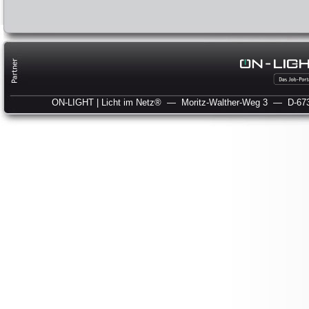
ON-LIGHT | Licht im Netz®
— Moritz-Walther-Weg 3
— D-673