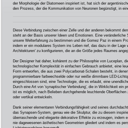
der Morphologie der Diatomeen inspiriert ist, hat sich der argentinisc
den Prozess, der die Kommunikation von Neuronen begünstigt, in eine
Diese Verbindung zwischen einer Zelle und der anderen bekommt d
steht an der Basis unserer Ideen und Emotionen. Eine veränderliche St
unsere Welterfahrung zu bestimmen und die Gomez Paz in einem Proje
indem er ein modulares System ins Leben rief, das dazu in der Lage wa
Architekturen' zu konfigurieren, die an die Größe jedes Raumes ang
Der Designer hat daher, kohärent zu der Philosophie von Luceplan, di
technologischer Komplexität in einfachen Gebrauch anbietet, eine leuch
Form entworfen, die aus zwei Polycarbonat-Schalen besteht, in denen 
programmierbare farbwechselde oder nur weiße dimmbare LED-Licht
eingeschlossen sind, eine Technologie, die es erlaubt, eine unendlich
Durch eine Art von 'synaptischer Verbindung', die in Wirklichkeit ein 
ist es möglich, nach Belieben durchgehende leuchtende Oberflächen zu
oder vertikal entwickeln.
Dank seiner elementaren Verbindungsfähigkeit und seines durchdacht
das Synapsen-System, genau wie die Skulptur, die zu diesem inspirier
überraschende und elegante dekorative Effekte zu erzeugen, inde
nie dagewesenen ästhetischen Geometrien gliedert und indem es pers
Lichtatmosphären hervorruft.