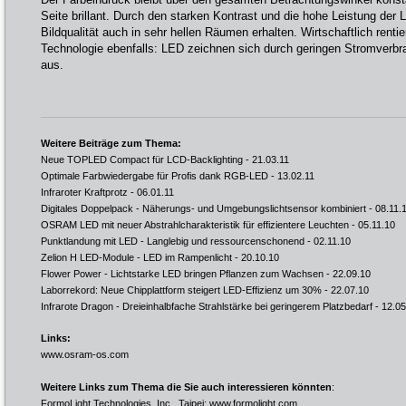
Seite brillant. Durch den starken Kontrast und die hohe Leistung der 
Bildqualität auch in sehr hellen Räumen erhalten. Wirtschaftlich rentie
Technologie ebenfalls: LED zeichnen sich durch geringen Stromverb
aus.
Weitere Beiträge zum Thema:
Neue TOPLED Compact für LCD-Backlighting
- 21.03.11
Optimale Farbwiedergabe für Profis dank RGB-LED
- 13.02.11
Infraroter Kraftprotz
- 06.01.11
Digitales Doppelpack - Näherungs- und Umgebungslichtsensor kombiniert
- 08.11.
OSRAM LED mit neuer Abstrahlcharakteristik für effizientere Leuchten
- 05.11.10
Punktlandung mit LED - Langlebig und ressourcenschonend
- 02.11.10
Zelion H LED-Module - LED im Rampenlicht
- 20.10.10
Flower Power - Lichtstarke LED bringen Pflanzen zum Wachsen
- 22.09.10
Laborrekord: Neue Chipplattform steigert LED-Effizienz um 30%
- 22.07.10
Infrarote Dragon - Dreieinhalbfache Strahlstärke bei geringerem Platzbedarf
- 12.05
Links:
www.osram-os.com
Weitere Links zum Thema die Sie auch interessieren könnten
:
FormoLight Technologies, Inc., Taipei:
www.formolight.com