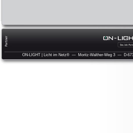
ON-LIGHT | Licht im Netz®
— Moritz-Walther-Weg 3
— D-673