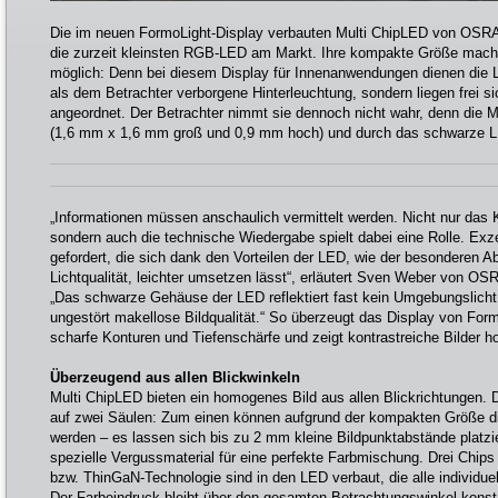
Die im neuen FormoLight-Display verbauten Multi ChipLED von OSR
die zurzeit kleinsten RGB-LED am Markt. Ihre kompakte Größe macht
möglich: Denn bei diesem Display für Innenanwendungen dienen die 
als dem Betrachter verborgene Hinterleuchtung, sondern liegen frei si
angeordnet. Der Betrachter nimmt sie dennoch nicht wahr, denn die M
(1,6 mm x 1,6 mm groß und 0,9 mm hoch) und durch das schwarze 
„Informationen müssen anschaulich vermittelt werden. Nicht nur das K
sondern auch die technische Wiedergabe spielt dabei eine Rolle. Exzel
gefordert, die sich dank den Vorteilen der LED, wie der besonderen Ab
Lichtqualität, leichter umsetzen lässt“, erläutert Sven Weber von 
„Das schwarze Gehäuse der LED reflektiert fast kein Umgebungslicht 
ungestört makellose Bildqualität.“ So überzeugt das Display von Form
scharfe Konturen und Tiefenschärfe und zeigt kontrastreiche Bilder ho
Überzeugend aus allen Blickwinkeln
Multi ChipLED bieten ein homogenes Bild aus allen Blickrichtungen. 
auf zwei Säulen: Zum einen können aufgrund der kompakten Größe d
werden – es lassen sich bis zu 2 mm kleine Bildpunktabstände platz
spezielle Vergussmaterial für eine perfekte Farbmischung. Drei Chips (r
bzw. ThinGaN-Technologie sind in den LED verbaut, die alle individue
Der Farbeindruck bleibt über den gesamten Betrachtungswinkel konst