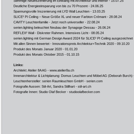
Stimmige Neuinszenierung im Einklang mit Architektur und lnterior
- 15.07.25
Deutliche Energieeinsparung von bis zu 70 Prozent
- 24.06.25
Spannungsvolle Inszenierung mit LYD Wall Leuchten
- 13.03.25
SLICE² PI Ceiling – Neue Größe XL und neuer Farbton Crémant
- 28.08.24
CAVITY Leuchtenfamilie - Jetzt noch universeller
- 22.08.24
serien.lighting beleuchtet Neubau der Synagoge Dessau
- 26.06.24
REFLEX² Wall - Diskreter Rahmen. Intensives Licht
- 08.05.24
serien.lighting mit German Design Award 2024 für SLICE² PI Ceiling ausgezeichnet
Mit allen Sinnen bewertet - Innovationspreis Architektur+Technik 2020
- 09.10.20
Produkt des Monats Januar 2020
- 01.01.20
Produkt des Monats Oktober 2015
- 01.10.15
Links:
Architekt: Atelier 8A AG -
www.atelier8a.ch
Innenarchitektur & Lichtplanung: Domus Leuchten und Möbel AG (Deborah Burch) 
Leuchtenhersteller: serien Raumleuchten GmbH -
serien.com
Fotografie Aussen: Stil-Art, Sandra Stillhart -
stil-art.ch
Fotografie Innen: Studio Olaf Becker -
studioolafbecker.com