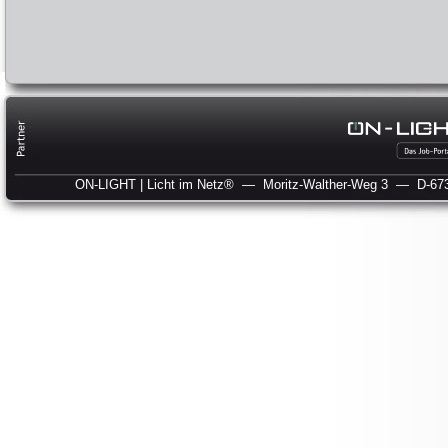
ON-LIGHT | Licht im Netz®
— Moritz-Walther-Weg 3
— D-673