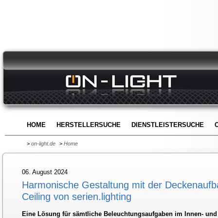
HOME
HERSTELLERSUCHE
DIENSTLEISTERSUCHE
>
on-light.de
>
Home
06. August 2024
Harmonische Gestaltung mit der Deckenauf
Ceiling von serien.lighting
Eine Lösung für sämtliche Beleuchtungsaufgaben im Innen- un