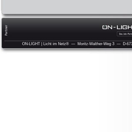
ON-LIGHT | Licht im Netz®
— Moritz-Walther-Weg 3
— D-673