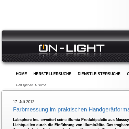
HOME
HERSTELLERSUCHE
DIENSTLEISTERSUCHE
>
on-light.de
>
Home
17. Juli 2012
Farbmessung im praktischen Handgerätform
Labsphere Inc. erweitert seine illumia-Produktpalette aus Mess
Lichtquellen durch die Einführung von illumia®lite. Das tragbar