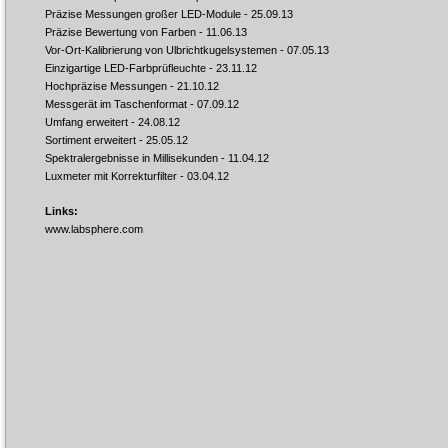
Präzise Messungen großer LED-Module
- 25.09.13
Präzise Bewertung von Farben
- 11.06.13
Vor-Ort-Kalibrierung von Ulbrichtkugelsystemen
- 07.05.13
Einzigartige LED-Farbprüfleuchte
- 23.11.12
Hochpräzise Messungen
- 21.10.12
Messgerät im Taschenformat
- 07.09.12
Umfang erweitert
- 24.08.12
Sortiment erweitert
- 25.05.12
Spektralergebnisse in Millisekunden
- 11.04.12
Luxmeter mit Korrekturfilter
- 03.04.12
Links:
www.labsphere.com