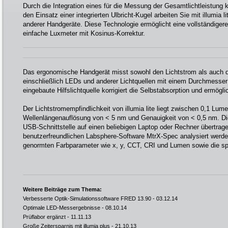
Durch die Integration eines für die Messung der Gesamtlichtleistung 
den Einsatz einer integrierten Ulbricht-Kugel arbeiten Sie mit illumia l
anderer Handgeräte. Diese Technologie ermöglicht eine vollständiger
einfache Luxmeter mit Kosinus-Korrektur.
Das ergonomische Handgerät misst sowohl den Lichtstrom als auch d
einschließlich LEDs und anderer Lichtquellen mit einem Durchmesser
eingebaute Hilfslichtquelle korrigiert die Selbstabsorption und ermögl
Der Lichtstromempfindlichkeit von illumia lite liegt zwischen 0,1 Lu
Wellenlängenauflösung von < 5 nm und Genauigkeit von < 0,5 nm. Di
USB-Schnittstelle auf einen beliebigen Laptop oder Rechner übertrage
benutzerfreundlichen Labsphere-Software MtrX-Spec analysiert werden
genormten Farbparameter wie x, y, CCT, CRI und Lumen sowie die sp
Weitere Beiträge zum Thema:
Verbesserte Optik-Simulationssoftware FRED 13.90
- 03.12.14
Optimale LED-Messergebnisse
- 08.10.14
Prüflabor ergänzt
- 11.11.13
Große Zeitersparnis mit illumia plus
- 21.10.13