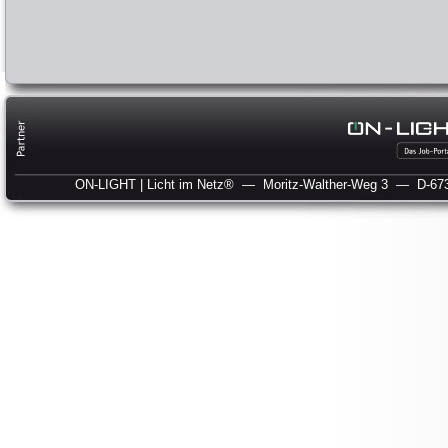
ON-LIGHT | Licht im Netz®
— Moritz-Walther-Weg 3
— D-673