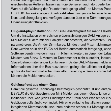
unscheinbaren Äußeren lassen sich die Sensoren auch dort bedenken
Wert auf die Wahrung der Raumästhetik gelegt wird“, so Marcus Pab
ESYLUX. Im einkanaligen Broadcast-Betrieb sorgen sie für eine tage
Konstantlichtregelung und verfügen daneben über eine Dämmerungssc
Orientierungslichtfunktion.
Plug-and-play-Installation und Bus-Lesefähigkeit für mehr Flexibil
Um die Installation einer solchen präsenzabhängigen DALI-Anlage zu
Mini-Melder zudem mit der Fähigkeit ausgestattet, die vernetzten EV
parametrieren. Die Art der Dimmkurve, Mindest- und Maximaldimmwe
Rate werden so in den EVGs bei Bedarf automatisch festgelegt, ohne 
Software bemüht werden muss. In Räumlichkeiten, in denen der Erfa
Melders von 8 bzw. 6 Metern im Durchmesser nicht ausreicht, lassen 
Slave-Betrieb miteinander kombinieren. Da die DALI-Präsenzmelder in
Informationen über den Bus auszulesen, gelingt dies alleine per digi
gilt für die halbautomatische, manuelle Steuerung – denn auch die 
können die Melder verarbeiten.
Gehäusefront aus einem Guss
Damit die gesamte Technologie bestmöglich geschützt ist und entsprec
ESYLUX die Gehäusefront der Mini-Melder aus einem Guss. Linse un
ineinander über, was jedes Eindringen von Staub oder Wasser bei ei
Gebäuden vollständig verhindert. Für eine einfache Installation sorg
integrierten Klemmanschlüsse, zum anderen stehen zur Montage in 