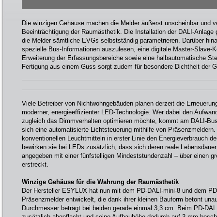
Die winzigen Gehäuse machen die Melder äußerst unscheinbar und ve
Beeinträchtigung der Raumästhetik. Die Installation der DALI-Anlage g
die Melder sämtliche EVGs selbstständig parametrieren. Darüber hinau
spezielle Bus-Informationen auszulesen, eine digitale Master-Slav
Erweiterung der Erfassungsbereiche sowie eine halbautomatische Ste
Fertigung aus einem Guss sorgt zudem für besondere Dichtheit der G
Viele Betreiber von Nichtwohngebäuden planen derzeit die Erneuerung
moderner, energieeffizienter LED-Technologie. Wer dabei den Aufwand
zugleich das Dimmverhalten optimieren möchte, kommt am DALI-Bus 
sich eine automatisierte Lichtsteuerung mithilfe von Präsenzmeldern
konventionellen Leuchtmitteln in erster Linie den Energieverbrauch d
bewirken sie bei LEDs zusätzlich, dass sich deren reale Lebensdauer
angegeben mit einer fünfstelligen Mindeststundenzahl – über einen g
erstreckt.
Winzige Gehäuse für die Wahrung der Raumästhetik
Der Hersteller ESYLUX hat nun mit dem PD-DALI-mini-8 und dem PD-D
Präsenzmelder entwickelt, die dank ihrer kleinen Bauform betont unauf
Durchmesser beträgt bei beiden gerade einmal 3,3 cm. Beim PD-DALI-m
zusätzlich abgeflacht und seine Aufbauhöhe dadurch auf 3 mm beschr