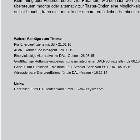
Klemmring oder Federset bereit. Wer Parameter wie den Lichtwert und
übersteuern möchte oder alternativ zur Taster-Option eine Möglichkei
selbst braucht, kann dies mithilfe der separat erhältlichen Fernbedienu
Weitere Beiträge zum Thema:
Für Energieeffizienz mit Stil
- 21.01.16
ALVA - Robust und intelligent
- 28.09.15
Eine vielseitige Alternative mit DALI-Option
- 26.08.15
Großflächige Rettungswegbeleuchtung mit integrierter DALI-Schnittstelle
- 02.06.15
Gebaut, um zu bleiben – die neue LED-Strahler-Serie von ESYLUX
- 05.05.15
Adressierbare Energieeffizienz für die DALI-Anlage
- 16.12.14
Links:
Hersteller: ESYLUX Deutschland GmbH -
www.esylux.com