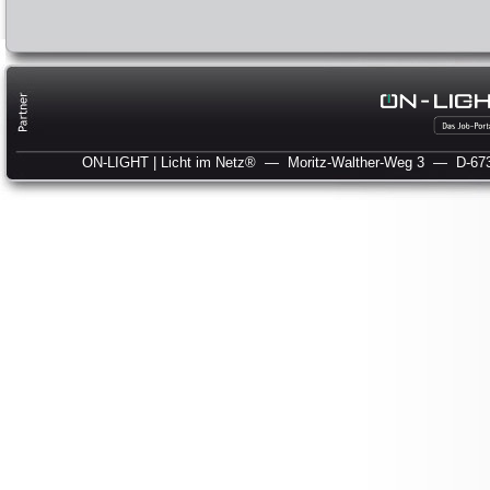
ON-LIGHT | Licht im Netz®
— Moritz-Walther-Weg 3
— D-673