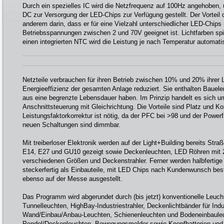
Durch ein spezielles IC wird die Netzfrequenz auf 100Hz angehoben
DC zur Versorgung der LED-Chips zur Verfügung gestellt. Der Vorteil 
anderem darin, dass er für eine Vielzahl unterschiedlicher LED-Chips 
Betriebsspannungen zwischen 2 und 70V geeignet ist. Lichtfarben spi
einen integrierten NTC wird die Leistung je nach Temperatur automati
Netzteile verbrauchen für ihren Betrieb zwischen 10% und 20% ihrer 
Energieeffizienz der gesamten Anlage reduziert. Sie enthalten Bauel
aus eine begrenzte Lebensdauer haben. Im Prinzip handelt es sich u
Anschnittsteuerung mit Gleichrichtung. Die Vorteile sind Platz und K
Leistungsfaktorkorrektur ist nötig, da der PFC bei >98 und der Powerf
neuen Schaltungen sind dimmbar.
Mit treiberloser Elektronik werden auf der Light+Building bereits Stra
E14, E27 und GU10 gezeigt sowie Deckenleuchten, LED Röhren mit 
verschiedenen Größen und Deckenstrahler. Ferner werden halbfertig
steckerfertig als Einbauteile, mit LED Chips nach Kundenwunsch bestü
ebenso auf der Messe ausgestellt.
Das Programm wird abgerundet durch (bis jetzt) konventionelle Leuch
Tunnelleuchten, HighBay-Industriestrahler, Deckenlichtbänder für Indu
Wand/Einbau/Anbau-Leuchten, Schienenleuchten und Bodeneinbaule
Pendel/Deckenleuchten, Bewegungsmelder sowie Knopfbatterien und