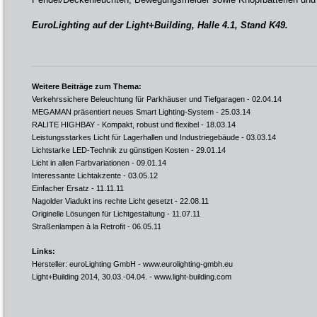
EuroLighting auf der Light+Building, Halle 4.1, Stand K49.
Weitere Beiträge zum Thema:
Verkehrssichere Beleuchtung für Parkhäuser und Tiefgaragen
- 02.04.14
MEGAMAN präsentiert neues Smart Lighting-System
- 25.03.14
RALITE HIGHBAY - Kompakt, robust und flexibel
- 18.03.14
Leistungsstarkes Licht für Lagerhallen und Industriegebäude
- 03.03.14
Lichtstarke LED-Technik zu günstigen Kosten
- 29.01.14
Licht in allen Farbvariationen
- 09.01.14
Interessante Lichtakzente
- 03.05.12
Einfacher Ersatz
- 11.11.11
Nagolder Viadukt ins rechte Licht gesetzt
- 22.08.11
Originelle Lösungen für Lichtgestaltung
- 11.07.11
Straßenlampen à la Retrofit
- 06.05.11
Links:
Hersteller: euroLighting GmbH -
www.eurolighting-gmbh.eu
Light+Building 2014, 30.03.-04.04. -
www.light-building.com