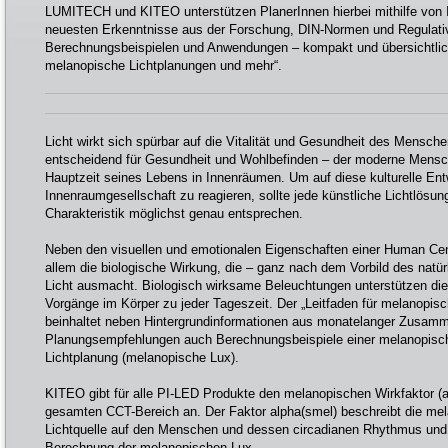
LUMITECH und KITEO unterstützen PlanerInnen hierbei mithilfe von I
neuesten Erkenntnisse aus der Forschung, DIN-Normen und Regulati
Berechnungsbeispielen und Anwendungen – kompakt und übersichtlich 
melanopische Lichtplanungen und mehr“.
Licht wirkt sich spürbar auf die Vitalität und Gesundheit des Mensche
entscheidend für Gesundheit und Wohlbefinden – der moderne Mensch
Hauptzeit seines Lebens in Innenräumen. Um auf diese kulturelle Ent
Innenraumgesellschaft zu reagieren, sollte jede künstliche Lichtlösun
Charakteristik möglichst genau entsprechen.
Neben den visuellen und emotionalen Eigenschaften einer Human Cent
allem die biologische Wirkung, die – ganz nach dem Vorbild des natü
Licht ausmacht. Biologisch wirksame Beleuchtungen unterstützen die
Vorgänge im Körper zu jeder Tageszeit. Der „Leitfaden für melanopis
beinhaltet neben Hintergrundinformationen aus monatelanger Zusamme
Planungsempfehlungen auch Berechnungsbeispiele einer melanopisc
Lichtplanung (melanopische Lux).
KITEO gibt für alle PI-LED Produkte den melanopischen Wirkfaktor (a
gesamten CCT-Bereich an. Der Faktor alpha(smel) beschreibt die me
Lichtquelle auf den Menschen und dessen circadianen Rhythmus und 
Berechnung der melanopischen Lux.