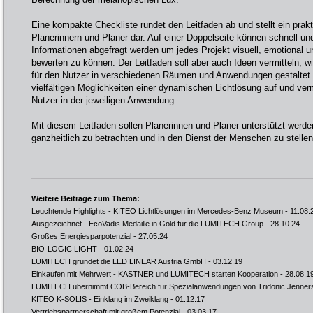
Eine kompakte Checkliste rundet den Leitfaden ab und stellt ein prakti
Planerinnern und Planer dar. Auf einer Doppelseite können schnell und
Informationen abgefragt werden um jedes Projekt visuell, emotional u
bewerten zu können. Der Leitfaden soll aber auch Ideen vermitteln, 
für den Nutzer in verschiedenen Räumen und Anwendungen gestaltet 
vielfältigen Möglichkeiten einer dynamischen Lichtlösung auf und verm
Nutzer in der jeweiligen Anwendung.
Mit diesem Leitfaden sollen Planerinnen und Planer unterstützt werde
ganzheitlich zu betrachten und in den Dienst der Menschen zu stellen
Weitere Beiträge zum Thema:
Leuchtende Highlights - KITEO Lichtlösungen im Mercedes-Benz Museum
- 11.08.
Ausgezeichnet - EcoVadis Medaille in Gold für die LUMITECH Group
- 28.10.24
Großes Energiesparpotenzial
- 27.05.24
BIO-LOGIC LIGHT
- 01.02.24
LUMITECH gründet die LED LINEAR Austria GmbH
- 03.12.19
Einkaufen mit Mehrwert - KASTNER und LUMITECH starten Kooperation
- 28.08.1
LUMITECH übernimmt COB-Bereich für Spezialanwendungen von Tridonic Jenner
KITEO K-SOLIS - Einklang im Zweiklang
- 01.12.17
Vertriebspartnerschaft mit großem Potenzial
- 03.03.17