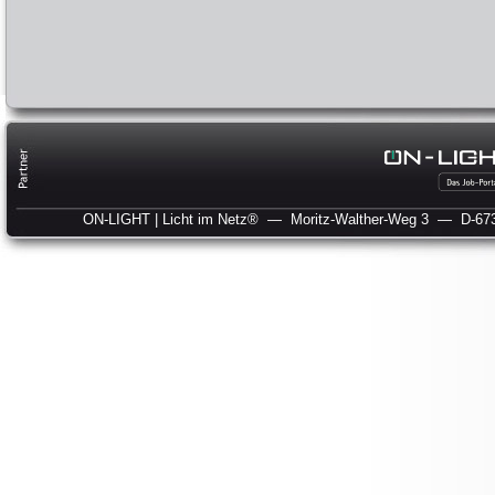
ON-LIGHT | Licht im Netz®
— Moritz-Walther-Weg 3
— D-673