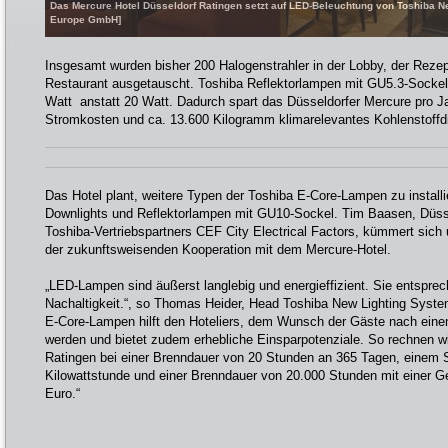
Das Mercure Hotel Düsseldorf Ratingen setzt auf LED-Beleuchtung von Toshiba Ne
Europe GmbH]
Insgesamt wurden bisher 200 Halogenstrahler in der Lobby, der Rezep
Restaurant ausgetauscht. Toshiba Reflektorlampen mit GU5.3-Sockel
Watt anstatt 20 Watt. Dadurch spart das Düsseldorfer Mercure pro J
Stromkosten und ca. 13.600 Kilogramm klimarelevantes Kohlenstoffdi
Das Hotel plant, weitere Typen der Toshiba E-Core-Lampen zu install
Downlights und Reflektorlampen mit GU10-Sockel. Tim Baasen, Düsseld
Toshiba-Vertriebspartners CEF City Electrical Factors, kümmert sich 
der zukunftsweisenden Kooperation mit dem Mercure-Hotel.
„LED-Lampen sind äußerst langlebig und energieffizient. Sie entspre
Nachaltigkeit.“, so Thomas Heider, Head Toshiba New Lighting Syst
E-Core-Lampen hilft den Hoteliers, dem Wunsch der Gäste nach einem
werden und bietet zudem erhebliche Einsparpotenziale. So rechnen wi
Ratingen bei einer Brenndauer von 20 Stunden an 365 Tagen, einem 
Kilowattstunde und einer Brenndauer von 20.000 Stunden mit einer G
Euro.“