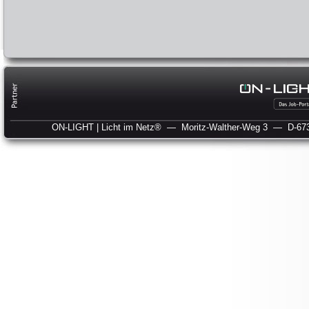
ON-LIGHT | Licht im Netz®
— Moritz-Walther-Weg 3
— D-673