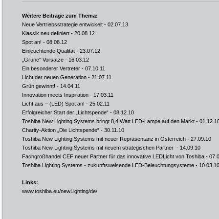
Weitere Beiträge zum Thema:
Neue Vertriebsstrategie entwickelt
- 02.07.13
Klassik neu definiert
- 20.08.12
Spot an!
- 08.08.12
Einleuchtende Qualität
- 23.07.12
„Grüne“ Vorsätze
- 16.03.12
Ein besonderer Vertreter
- 07.10.11
Licht der neuen Generation
- 21.07.11
Grün gewinnt!
- 14.04.11
Innovation meets Inspiration
- 17.03.11
Licht aus – (LED) Spot an!
- 25.02.11
Erfolgreicher Start der „Lichtspende“
- 08.12.10
Toshiba New Lighting Systems bringt 8,4 Watt LED-Lampe auf den Markt
- 01.12.1
Charity-Aktion „Die Lichtspende“
- 30.11.10
Toshiba New Lighting Systems mit neuer Repräsentanz in Österreich
- 27.09.10
Toshiba New Lighting Systems mit neuem strategischen Partner
- 14.09.10
Fachgroßhandel CEF neuer Partner für das innovative LEDLicht von Toshiba
- 07.
Toshiba Lighting Systems - zukunftsweisende LED-Beleuchtungsysteme
- 10.03.1
Links:
www.toshiba.eu/newLighting/de/