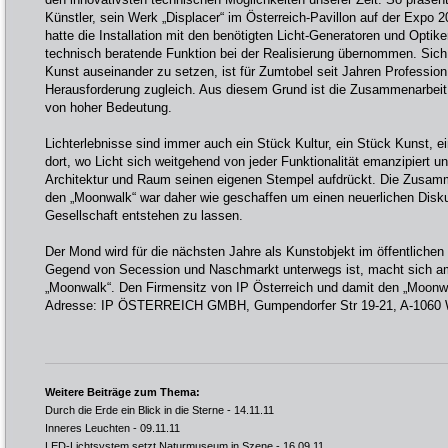
Künstler, sein Werk „Displacer“ im Österreich-Pavillon auf der Expo 
hatte die Installation mit den benötigten Licht-Generatoren und Optike
technisch beratende Funktion bei der Realisierung übernommen. Sich m
Kunst auseinander zu setzen, ist für Zumtobel seit Jahren Professi
Herausforderung zugleich. Aus diesem Grund ist die Zusammenarbeit 
von hoher Bedeutung.
Lichterlebnisse sind immer auch ein Stück Kultur, ein Stück Kunst, e
dort, wo Licht sich weitgehend von jeder Funktionalität emanzipiert
Architektur und Raum seinen eigenen Stempel aufdrückt. Die Zusamm
den „Moonwalk“ war daher wie geschaffen um einen neuerlichen Disku
Gesellschaft entstehen zu lassen.
Der Mond wird für die nächsten Jahre als Kunstobjekt im öffentlichen
Gegend von Secession und Naschmarkt unterwegs ist, macht sich am
„Moonwalk“. Den Firmensitz von IP Österreich und damit den „Moonwa
Adresse: IP ÖSTERREICH GMBH, Gumpendorfer Str 19-21, A-1060 
Weitere Beiträge zum Thema:
Durch die Erde ein Blick in die Sterne
- 14.11.11
Inneres Leuchten
- 09.11.11
LED-Lichtsystem setzt Naturmuseum in Szene
- 16.09.11