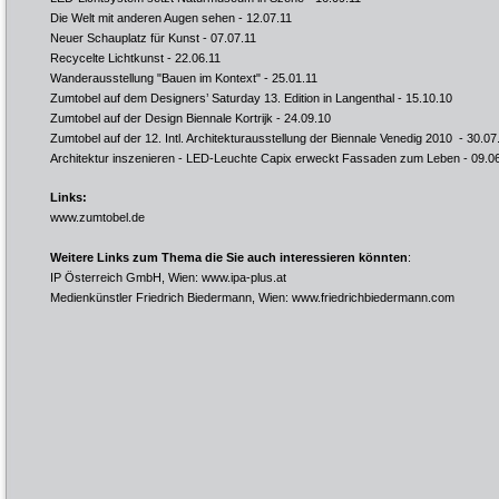
Die Welt mit anderen Augen sehen
- 12.07.11
Neuer Schauplatz für Kunst
- 07.07.11
Recycelte Lichtkunst
- 22.06.11
Wanderausstellung "Bauen im Kontext"
- 25.01.11
Zumtobel auf dem Designers’ Saturday 13. Edition in Langenthal
- 15.10.10
Zumtobel auf der Design Biennale Kortrijk
- 24.09.10
Zumtobel auf der 12. Intl. Architekturausstellung der Biennale Venedig 2010
- 30.07
Architektur inszenieren - LED-Leuchte Capix erweckt Fassaden zum Leben
- 09.0
Links:
www.zumtobel.de
Weitere Links zum Thema die Sie auch interessieren könnten
:
IP Österreich GmbH, Wien:
www.ipa-plus.at
Medienkünstler Friedrich Biedermann, Wien:
www.friedrichbiedermann.com