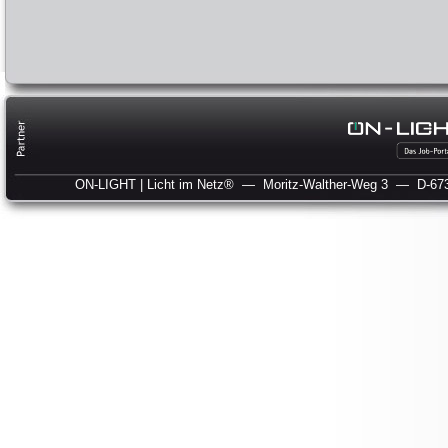
ON-LIGHT | Licht im Netz®
— Moritz-Walther-Weg 3
— D-673