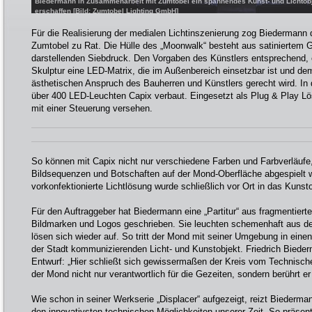
Biedermann in Zusammenarbeit mit Zumtobel ein spannendes Kunst- und Lichtob
erschaffen [Bild: Zumtobel Lighting GmbH]
Für die Realisierung der medialen Lichtinszenierung zog Biedermann 
Zumtobel zu Rat. Die Hülle des „Moonwalk“ besteht aus satiniertem 
darstellenden Siebdruck. Den Vorgaben des Künstlers entsprechend, 
Skulptur eine LED-Matrix, die im Außenbereich einsetzbar ist und de
ästhetischen Anspruch des Bauherren und Künstlers gerecht wird. In 
über 400 LED-Leuchten Capix verbaut. Eingesetzt als Plug & Play L
mit einer Steuerung versehen.
So können mit Capix nicht nur verschiedene Farben und Farbverläufe
Bildsequenzen und Botschaften auf der Mond-Oberfläche abgespielt w
vorkonfektionierte Lichtlösung wurde schließlich vor Ort in das Kunst
Für den Auftraggeber hat Biedermann eine „Partitur“ aus fragmentiert
Bildmarken und Logos geschrieben. Sie leuchten schemenhaft aus 
lösen sich wieder auf. So tritt der Mond mit seiner Umgebung in eine
der Stadt kommunizierenden Licht- und Kunstobjekt. Friedrich Biede
Entwurf: „Hier schließt sich gewissermaßen der Kreis vom Technisch
der Mond nicht nur verantwortlich für die Gezeiten, sondern berührt e
Wie schon in seiner Werkserie „Displacer“ aufgezeigt, reizt Biederm
den innovativsten technischen Möglichkeiten unserer Zeit. So präsentie