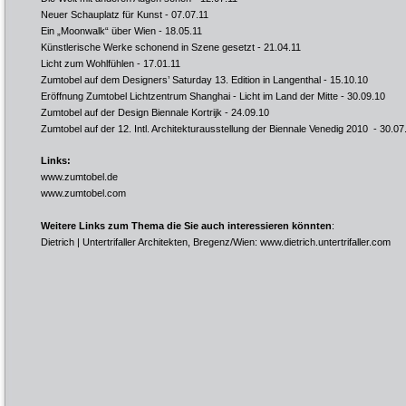
Neuer Schauplatz für Kunst
- 07.07.11
Ein „Moonwalk“ über Wien
- 18.05.11
Künstlerische Werke schonend in Szene gesetzt
- 21.04.11
Licht zum Wohlfühlen
- 17.01.11
Zumtobel auf dem Designers’ Saturday 13. Edition in Langenthal
- 15.10.10
Eröffnung Zumtobel Lichtzentrum Shanghai - Licht im Land der Mitte
- 30.09.10
Zumtobel auf der Design Biennale Kortrijk
- 24.09.10
Zumtobel auf der 12. Intl. Architekturausstellung der Biennale Venedig 2010
- 30.07
Links:
www.zumtobel.de
www.zumtobel.com
Weitere Links zum Thema die Sie auch interessieren könnten
:
Dietrich | Untertrifaller Architekten, Bregenz/Wien:
www.dietrich.untertrifaller.com