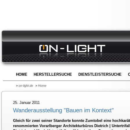
HOME
HERSTELLERSUCHE
DIENSTLEISTERSUCHE
>
on-light.de
>
Home
25. Januar 2011
Wanderausstellung "Bauen im Kontext"
Gleich für zwei seiner Standorte konnte Zumtobel eine hochkarä
renommierten Vorarlberger Architekturbüros Dietrich | Untertrifa