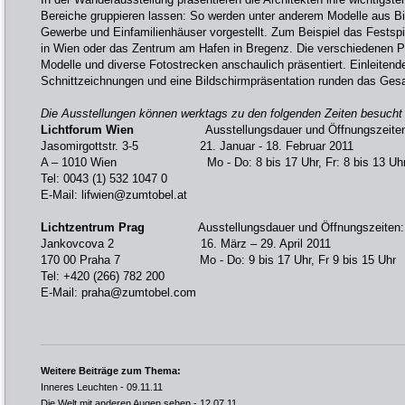
Bereiche gruppieren lassen: So werden unter anderem Modelle aus Bi
Gewerbe und Einfamilienhäuser vorgestellt. Zum Beispiel das Festspi
in Wien oder das Zentrum am Hafen in Bregenz. Die verschiedenen P
Modelle und diverse Fotostrecken anschaulich präsentiert. Einleitende 
Schnittzeichnungen und eine Bildschirmpräsentation runden das Ges
Die Ausstellungen können werktags zu den folgenden Zeiten besucht
Lichtforum Wien
Ausstellungsdauer und Öffnungszeiten
Jasomirgottstr. 3-5 21. Januar - 18. Februar 2011
A – 1010 Wien Mo - Do: 8 bis 17 Uhr, Fr: 8 bis 13 Uh
Tel: 0043 (1) 532 1047 0
E-Mail: lifwien@zumtobel.at
Lichtzentrum Prag
Ausstellungsdauer und Öffnungszeiten:
Jankovcova 2 16. März – 29. April 2011
170 00 Praha 7 Mo - Do: 9 bis 17 Uhr, Fr 9 bis 15 Uhr
Tel: +420 (266) 782 200
E-Mail: praha@zumtobel.com
Weitere Beiträge zum Thema:
Inneres Leuchten
- 09.11.11
Die Welt mit anderen Augen sehen
- 12.07.11