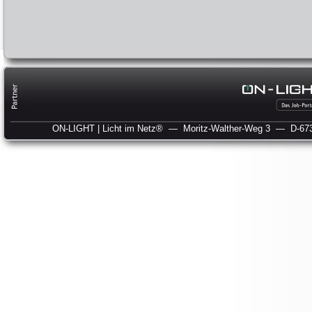
ON-LIGHT | Licht im Netz®
— Moritz-Walther-Weg 3
— D-673