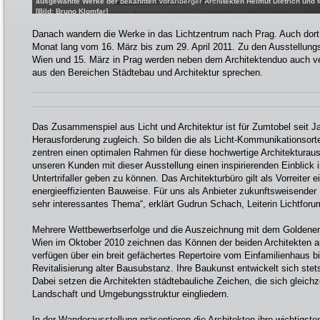
ausgewählte Werke der bekannten Vorarlberger Architekten Helmut Dietrich und M
[Bild: Bruno Klomfar]
Danach wandern die Werke in das Lichtzentrum nach Prag. Auch dort v
Monat lang vom 16. März bis zum 29. April 2011. Zu den Ausstellung
Wien und 15. März in Prag werden neben dem Architektenduo auch ve
aus den Bereichen Städtebau und Architektur sprechen.
Das Zusammenspiel aus Licht und Architektur ist für Zumtobel seit J
Herausforderung zugleich. So bilden die als Licht-Kommunikationsorte
zentren einen optimalen Rahmen für diese hochwertige Architekturauss
unseren Kunden mit dieser Ausstellung einen inspirierenden Einblick in
Untertrifaller geben zu können. Das Architekturbüro gilt als Vorreiter 
energieeffizienten Bauweise. Für uns als Anbieter zukunftsweisender 
sehr interessantes Thema“, erklärt Gudrun Schach, Leiterin Lichtfor
Mehrere Wettbewerbserfolge und die Auszeichnung mit dem Goldene
Wien im Oktober 2010 zeichnen das Können der beiden Architekten aus.
verfügen über ein breit gefächertes Repertoire vom Einfamilienhaus b
Revitalisierung alter Bausubstanz. Ihre Baukunst entwickelt sich ste
Dabei setzen die Architekten städtebauliche Zeichen, die sich gleichze
Landschaft und Umgebungsstruktur eingliedern.
In der Wanderausstellung präsentieren die Architekten ihre wichtigsten