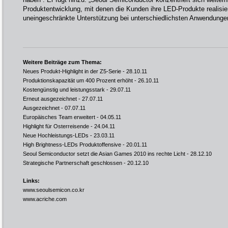
Produktentwicklung, mit denen die Kunden ihre LED-Produkte realisie
uneingeschränkte Unterstützung bei unterschiedlichsten Anwendunge
Weitere Beiträge zum Thema:
Neues Produkt-Highlight in der Z5-Serie
- 28.10.11
Produktionskapazität um 400 Prozent erhöht
- 26.10.11
Kostengünstig und leistungsstark
- 29.07.11
Erneut ausgezeichnet
- 27.07.11
Ausgezeichnet
- 07.07.11
Europäisches Team erweitert
- 04.05.11
Highlight für Osterreisende
- 24.04.11
Neue Hochleistungs-LEDs
- 23.03.11
High Brightness-LEDs Produktoffensive
- 20.01.11
Seoul Semiconductor setzt die Asian Games 2010 ins rechte Licht
- 28.12.10
Strategische Partnerschaft geschlossen
- 20.12.10
Links:
www.seoulsemicon.co.kr
www.acriche.com