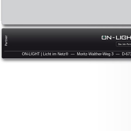
ON-LIGHT | Licht im Netz®
— Moritz-Walther-Weg 3
— D-673