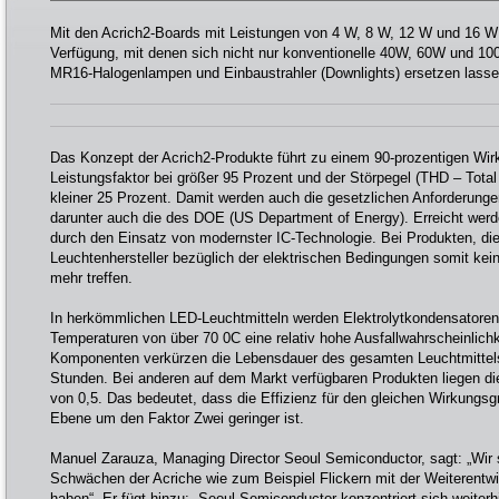
Mit den Acrich2-Boards mit Leistungen von 4 W, 8 W, 12 W und 16 
Verfügung, mit denen sich nicht nur konventionelle 40W, 60W und 1
MR16-Halogenlampen und Einbaustrahler (Downlights) ersetzen lasse
Das Konzept der Acrich2-Produkte führt zu einem 90-prozentigen Wirk
Leistungsfaktor bei größer 95 Prozent und der Störpegel (THD – Total
kleiner 25 Prozent. Damit werden auch die gesetzlichen Anforderungen
darunter auch die des DOE (US Department of Energy). Erreicht wer
durch den Einsatz von modernster IC-Technologie. Bei Produkten, di
Leuchtenhersteller bezüglich der elektrischen Bedingungen somit ke
mehr treffen.
In herkömmlichen LED-Leuchtmitteln werden Elektrolytkondensatoren 
Temperaturen von über 70 0C eine relativ hohe Ausfallwahrscheinlich
Komponenten verkürzen die Lebensdauer des gesamten Leuchtmittels
Stunden. Bei anderen auf dem Markt verfügbaren Produkten liegen di
von 0,5. Das bedeutet, dass die Effizienz für den gleichen Wirkungsg
Ebene um den Faktor Zwei geringer ist.
Manuel Zarauza, Managing Director Seoul Semiconductor, sagt: „Wir s
Schwächen der Acriche wie zum Beispiel Flickern mit der Weiterentwi
haben“. Er fügt hinzu: „Seoul Semiconductor konzentriert sich weiterh