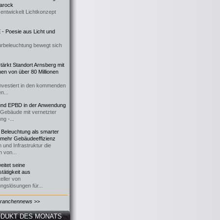
 Barock
entwickelt Lichtkonzept
- Poesie aus Licht und
urbeleuchtung bewegt sich
ärkt Standort Arnsberg mit
onen von über 80 Millionen
nvestiert in den kommenden
n...
d EPBD in der Anwendung
e Gebäude mit vernetzter
ng -...
 Beleuchtung als smarter
 mehr Gebäudeeffizienz
 und Infrastruktur die
n von...
itet seine
tätigkeit aus
eller von
ngslösungen für...
Branchennews >>
DUKT DES MONATS