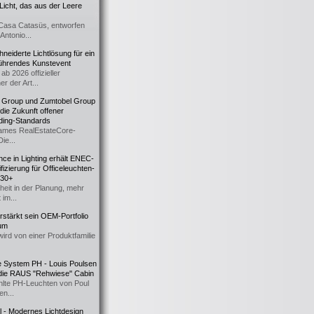
icht, das aus der Leere
Casa Catasüs, entworfen
Antonio...
eiderte Lichtlösung für ein
führendes Kunstevent
ab 2026 offizieller
er der Art...
t Group und Zumtobel Group
 die Zukunft offener
ding-Standards
mes RealEstateCore-
Die...
ce in Lighting erhält ENEC-
fizierung für Officeleuchten-
730+
heit in der Planung, mehr
 im...
erstärkt sein OEM-Portfolio
ium
wird von einer Produktfamilie
e System PH - Louis Poulsen
 die RAUS "Rehwiese" Cabin
lte PH-Leuchten von Poul
n...
al - Modernes Lichtdesign