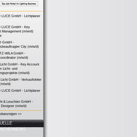
LUCE GmbH - Lichtplaner
 LUCE GmbH - Key
t Management (m/w/d)
ie
O GmbH -
bsbeauftragter City (m/w/d)
TZ-WILA GmbH -
koordinator (m/w/d)
icht GmbH - Key Account
 Licht- und
ngsprojekte (m/w/d)
icht GmbH - Verkaufsleiter
(m/w/d)
LUCE GmbH - Lichtplaner
cht & Leuchten GmbH -
g Designer (m/w/d)
Jobanzeigen >>
UELLE
ANCHENNEWS