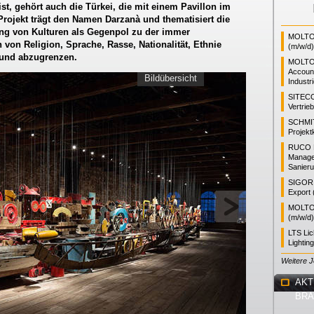
st, gehört auch die Türkei, die mit einem Pavillon im
 Projekt trägt den Namen Darzanà und thematisiert die
g von Kulturen als Gegenpol zu der immer
MOLTO 
 von Religion, Sprache, Rasse, Nationalität, Ethnie
(m/w/d)
und abzugrenzen.
MOLTO
Accoun
Bildübersicht
Industr
SITEC
Vertrie
SCHMI
Projekt
RUCO L
Manager
Sanieru
SIGOR L
Export 
MOLTO 
(m/w/d)
LTS Li
Lightin
Weitere 
AKT
BR