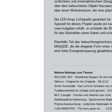
schlichtem und minimalistischem Design
über dem beleuchteten Objekt freizula
über einen Winkelmesser, der eine präz
Die LED-Array Lichtquelle garantiert für
Speziell für dieses Projekt wurde ein k
zwei Aufgaben erfüllt: er schränkt die 
für das Abstrahlen eines klaren und scha
Ebenfalls Teil des beleuchtungstechnisc
MA[&]DE, die die elegante Form eines st
eine hohe Energieeinsparung gewährleis
Weitere Beiträge zum Thema:
ROLLING SKY - Strahlende Eleganz für eine ei
Stilnovo - Original for the Originals
- 08.12.21
Schirn Kunsthalle - Das Licht im Schatten neu 
Traditionsbetrieb ins richtige Licht gesetzt
- 16.
BCC Caraglio - Formen und Volumen aus Licht
Städtebauliche Aufwertung - Sportzentrum Ekip
Präzise Ausleuchtung - Lettisches Nationales
i-LèD MAESTRO - The story goes on ...
- 13.0