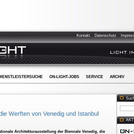
Kontakt
Datenschutz
Impres
DIENSTLEISTERSUCHE
ON-LIGHT-JOBS
SERVICE
ARCHIV
Suc
 die Werften von Venedig und Istanbul
AKT
ationale Architekturausstellung der Biennale Venedig, die