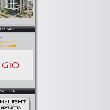
PORTRAIT
ait
Design mit
ion vereint
SLETTER