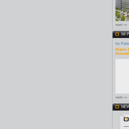
mehr >>
IM 
Im Portr
Klares 
Innovat
mehr >>
NEW