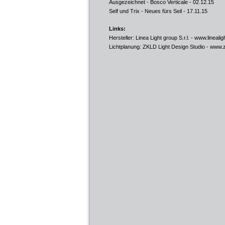
Ausgezeichnet - Bosco Verticale
- 02.12.15
Self und Trix - Neues fürs Seil
- 17.11.15
Links:
Hersteller: Linea Light group S.r.l. -
www.linealig
Lichtplanung: ZKLD Light Design Studio -
www.z