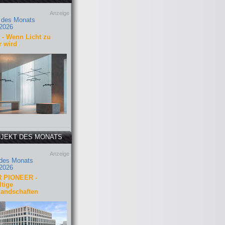
Anzeige
 des Monats
2026
- Wenn Licht zu
r wird
JEKT DES MONATS
Anzeige
 des Monats
2026
 PIONEER -
tige
landschaften