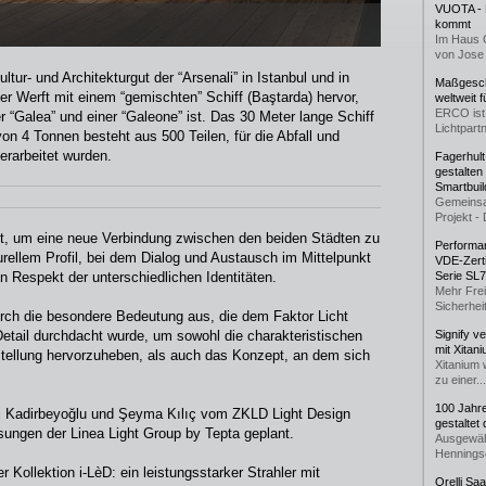
VUOTA - L
kommt
Im Haus 
von Jose 
tur- und Architekturgut der “Arsenali” in Istanbul und in
Maßgeschn
r Werft mit einem “gemischten” Schiff (Baştarda) hervor,
weltweit 
ERCO ist 
 “Galea” und einer “Galeone” ist. Das 30 Meter lange Schiff
Lichtpartn
n 4 Tonnen besteht aus 500 Teilen, für die Abfall und
verarbeitet wurden.
Fagerhul
gestalten
Smartbuil
Gemeinsa
Projekt - 
t, um eine neue Verbindung zwischen den beiden Städten zu
Performan
urellem Profil, bei dem Dialog und Austausch im Mittelpunkt
VDE-Zerti
n Respekt der unterschiedlichen Identitäten.
Serie SL
Mehr Frei
Sicherheit
durch die besondere Bedeutung aus, die dem Faktor Licht
Detail durchdacht wurde, um sowohl die charakteristischen
Signify v
mit Xitan
stellung hervorzuheben, als auch das Konzept, an dem sich
Xitanium 
zu einer...
100 Jahr
i Kadirbeyoğlu und Şeyma Kılıç vom ZKLD Light Design
gestaltet
ungen der Linea Light Group by Tepta geplant.
Ausgewäh
Henningse
 Kollektion i-LèD: ein leistungsstarker Strahler mit
Orelli Sa