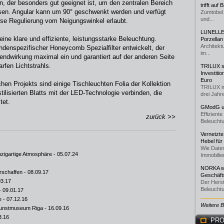
, der besonders gut geeignet ist, um den zentralen Bereich
trifft auf
ssen. Angular kann um 90° geschwenkt werden und verfügt
Zumtobel 
und...
ise Regulierung vom Neigungswinkel erlaubt.
LUNELLE 
 eine klare und effiziente, leistungsstarke Beleuchtung.
Porzellan
Architekt
undenspezifischer Honeycomb Spezialfilter entwickelt, der
im...
Blendwirkung maximal ein und garantiert auf der anderen Seite
rfen Lichtstrahls.
TRILUX st
Investiti
Euro
hen Projekts sind einige Tischleuchten Folia der Kollektion
TRILUX i
ilisierten Blatts mit der LED-Technologie verbinden, die
drei Jahre
tet.
GModG un
Effizient
zurück >>
Beleuchtu
Vernetzte
Hebel für
Wie Daten
nzigartige Atmosphäre
- 05.07.24
Immobilie
NORKA we
erschaffen
- 08.09.17
Geschäfts
03.17
Der Herst
Beleuchtu
- 09.01.17
e
- 07.12.16
Weitere 
 Kunstmuseum Riga
- 16.09.16
3.16
PRO