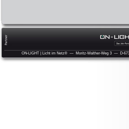
ON-LIGHT | Licht im Netz®
— Moritz-Walther-Weg 3
— D-673