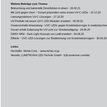
Weitere Beiträge zum Thema:
Beleuchtung und bakterielle Desinfektion in einem
- 26.02.21
Mit Licht gegen Viren – Osram präsentiert seine ersten UV-C LEDs
- 15.12.20
Leistungsstärkere UV-C-Lösungen
- 27.10.20
UV-Portfolio mit neuen UV-C LED-Modulen erweitert
- 06.08.20
Gewissenhafte Anwendung - UVC-LEDs gegen Krankheitserreger in medizinischen 
Osram erhält Zulassung für UV-Licht zur Virenbeseitigung
- 18.06.20
DAISY MINI - Dark-Light-Konzept von Ledil erweitert
- 04.06.20
Effektiv - UVC-LED-Lösungen zur Eindämmung von Krankheitserregern
- 30.04.20
Links:
Hersteller: Nichia Corp. -
www.nichia.co.jp
Vertrieb: LUMITRONIX LED-Technik GmbH -
b2b.lumitronix.com/de/