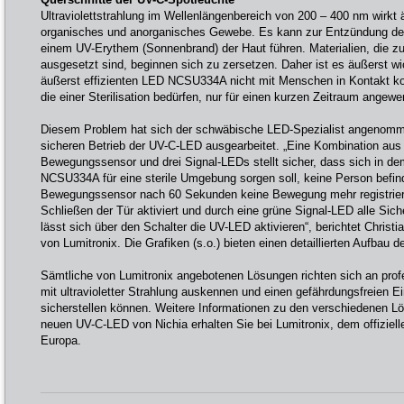
Ultraviolettstrahlung im Wellenlängenbereich von 200 – 400 nm wirkt 
organisches und anorganisches Gewebe. Es kann zur Entzündung de
einem UV-Erythem (Sonnenbrand) der Haut führen. Materialien, die zul
ausgesetzt sind, beginnen sich zu zersetzen. Daher ist es äußerst wi
äußerst effizienten LED NCSU334A nicht mit Menschen in Kontakt 
die einer Sterilisation bedürfen, nur für einen kurzen Zeitraum angewe
Diesem Problem hat sich der schwäbische LED-Spezialist angenomm
sicheren Betrieb der UV-C-LED ausgearbeitet. „Eine Kombination aus 
Bewegungssensor und drei Signal-LEDs stellt sicher, dass sich in d
NCSU334A für eine sterile Umgebung sorgen soll, keine Person befin
Bewegungssensor nach 60 Sekunden keine Bewegung mehr registriert
Schließen der Tür aktiviert und durch eine grüne Signal-LED alle Siche
lässt sich über den Schalter die UV-LED aktivieren“, berichtet Christ
von Lumitronix. Die Grafiken (s.o.) bieten einen detaillierten Aufbau 
Sämtliche von Lumitronix angebotenen Lösungen richten sich an profe
mit ultravioletter Strahlung auskennen und einen gefährdungsfreien 
sicherstellen können. Weitere Informationen zu den verschiedenen L
neuen UV-C-LED von Nichia erhalten Sie bei Lumitronix, dem offizielle
Europa.