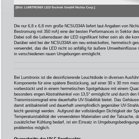
[Bild: LUMITRONIX LED-Technik GmbH/ Nichia Corp.]
Die nur 6,8 x 6,8 mm große NCSU334A liefert laut Angaben von Nichi
Bestromung mit 350 mA) eine der besten Performances in Sektor des 
Dabei soll die Lebensdauer der LED signifikant höher sein als die ko
Darüber wird bei der NCSU334A ein neu entwickeltes, hermetisch g
verwendet, das die LED nicht so anfällig für äußere Umwelteinflüsse
in verschiedenen rauen Umgebungen ermöglicht.
Bei Lumitronix ist die desinfizierende Leuchtdiode in diversen Ausführ
Komponente für eine spätere Bestückung, auf einer 30 x 30 mm mes
vorbestückt und in einem hermetischen Spotgehäuse mit einem Quarzg
besonders engen Abstrahlwinkel von 13,5° ermöglicht und durch den
Transmissionsgrad eine dauerhafte UV-Stabilität bietet. Das Gehäuse 
damit antibakteriell und dauerhaft unempfindlich gegenüber UV-Strah
leicht gereinigt werden. Aufgrund der vollständigen Dichtigkeit der S
Temperaturstabilität der verwendeten Materialien und der Tatsache, d
zusätzlicher Kühlung bedarf, ist ein Einsatz in Umgebungsbedingung
problemlos möglich.
Querschnitte der UV-C-Spotleuchte