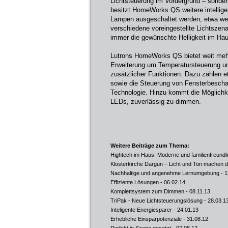
Lichtsteuerung im Vordergrund – sonde
besitzt HomeWorks QS weitere intelligen
Lampen ausgeschaltet werden, etwa we
verschiedene voreingestellte Lichtszena
immer die gewünschte Helligkeit im Hau
Lutrons HomeWorks QS bietet weit mehr
Erweiterung um Temperatursteuerung und
zusätzlicher Funktionen. Dazu zählen 
sowie die Steuerung von Fensterbescha
Technologie. Hinzu kommt die Möglichke
LEDs, zuverlässig zu dimmen.
Weitere Beiträge zum Thema:
Hightech im Haus: Moderne und familienfreundl
Klosterkirche Dargun – Licht und Ton machen d
Nachhaltige und angenehme Lernumgebung
- 1
Effiziente Lösungen
- 06.02.14
Komplettsystem zum Dimmen
- 08.11.13
TriPak - Neue Lichtsteuerungslösung
- 28.03.1
Inteligente Energiesparer
- 24.01.13
Erhebliche Einsparpotenziale
- 31.08.12