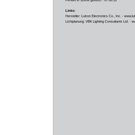
Perfekt in Szene gesetzt
- 07.08.12
Links:
Hersteller: Lutron Electronics Co., Inc. -
www.lu
Lichtplanung: VBK Lighting Consultants Ltd. -
ww