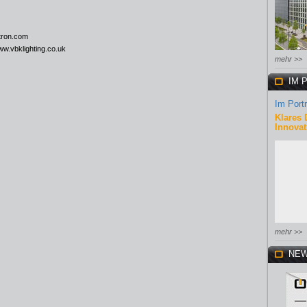
tron.com
w.vbklighting.co.uk
mehr >>
IM 
Im Portr
Klares 
Innovat
mehr >>
NEW