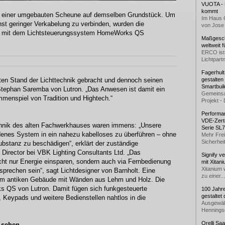
VUOTA - L
kommt
in einer umgebauten Scheune auf demselben Grundstück. Um
Im Haus 
st geringer Verkabelung zu verbinden, wurden die
von Jose 
t mit dem Lichtsteuerungssystem HomeWorks QS
Maßgeschn
weltweit 
ERCO ist 
Lichtpartn
Fagerhul
en Stand der Lichttechnik gebracht und dennoch seinen
gestalten
Smartbuil
t Stephan Saremba von Lutron. „Das Anwesen ist damit ein
Gemeinsa
menspiel von Tradition und Hightech.“
Projekt - 
Performan
VDE-Zerti
chnik des alten Fachwerkhauses waren immens: „Unsere
Serie SL
denes System in ein nahezu kabelloses zu überführen – ohne
Mehr Frei
Sicherheit
stanz zu beschädigen“, erklärt der zuständige
 Director bei VBK Lighting Consultants Ltd. „Das
Signify v
ht nur Energie einsparen, sondern auch via Fernbedienung
mit Xitan
Xitanium 
rechen sein“, sagt Lichtdesigner von Barnholt. Eine
zu einer...
nem antiken Gebäude mit Wänden aus Lehm und Holz. Die
 QS von Lutron. Damit fügen sich funkgesteuerte
100 Jahr
gestaltet
 Keypads und weitere Bedienstellen nahtlos in die
Ausgewäh
Henningse
Orelli Sa
u sehen