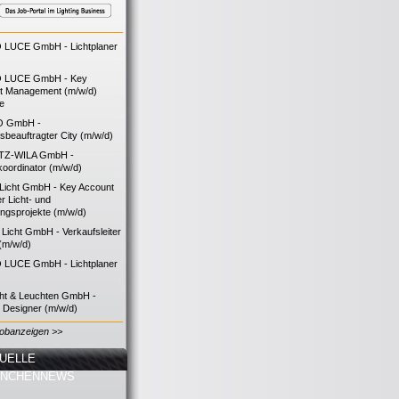
LUCE GmbH - Lichtplaner
 LUCE GmbH - Key
t Management (m/w/d)
ie
O GmbH -
bsbeauftragter City (m/w/d)
TZ-WILA GmbH -
koordinator (m/w/d)
icht GmbH - Key Account
 Licht- und
ngsprojekte (m/w/d)
icht GmbH - Verkaufsleiter
(m/w/d)
LUCE GmbH - Lichtplaner
cht & Leuchten GmbH -
g Designer (m/w/d)
Jobanzeigen >>
UELLE
ANCHENNEWS