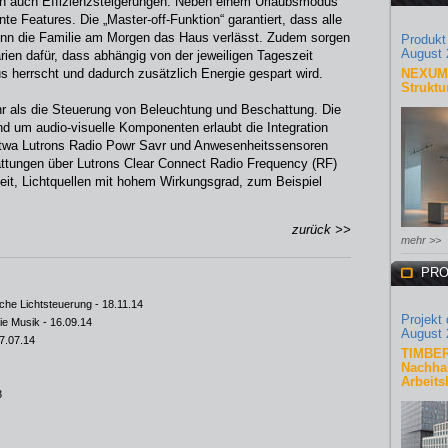
rn auch Effizienzsteigerungen. Neben einem Urlaubsmodus
te Features. Die „Master-off-Funktion“ garantiert, dass alle
nn die Familie am Morgen das Haus verlässt. Zudem sorgen
Produkt
August 
rien dafür, dass abhängig von der jeweiligen Tageszeit
s herrscht und dadurch zusätzlich Energie gespart wird.
NEXUM 
Struktu
 als die Steuerung von Beleuchtung und Beschattung. Die
 um audio-visuelle Komponenten erlaubt die Integration
etwa Lutrons Radio Powr Savr und Anwesenheitssensoren
ttungen über Lutrons Clear Connect Radio Frequency (RF)
it, Lichtquellen mit hohem Wirkungsgrad, zum Beispiel
zurück >>
mehr >>
PRO
iche Lichtsteuerung
- 18.11.14
Projekt
ie Musik
- 16.09.14
August 
7.07.14
TIMBER
Nachhal
Arbeits
3