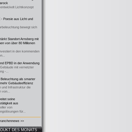
 Barock
entwickelt Lichtkonzept
- Poesie aus Licht und
urbeleuchtung bewegt sich
ärkt Standort Arnsberg mit
onen von über 80 Millionen
nvestiert in den kommenden
n...
d EPBD in der Anwendung
e Gebäude mit vernetzter
ng -...
 Beleuchtung als smarter
 mehr Gebäudeeffizienz
 und Infrastruktur die
n von...
itet seine
tätigkeit aus
eller von
ngslösungen für...
Branchennews >>
DUKT DES MONATS