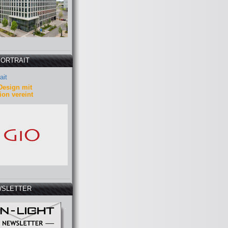
PORTRAIT
ait
Design mit
ion vereint
SLETTER