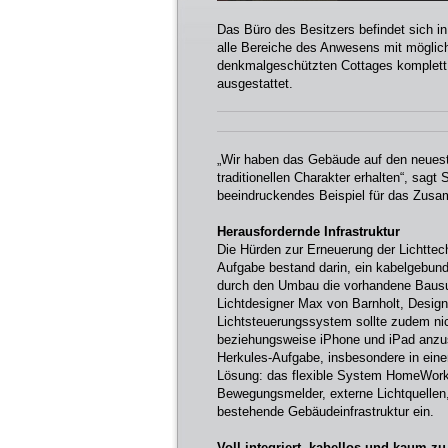
Das Büro des Besitzers befindet sich 
alle Bereiche des Anwesens mit möglich
denkmalgeschützten Cottages komplet
ausgestattet.
„Wir haben das Gebäude auf den neuest
traditionellen Charakter erhalten“, sag
beeindruckendes Beispiel für das Zusam
Herausfordernde Infrastruktur
Die Hürden zur Erneuerung der Lichtte
Aufgabe bestand darin, ein kabelgebun
durch den Umbau die vorhandene Bausub
Lichtdesigner Max von Barnholt, Design
Lichtsteuerungssystem sollte zudem nic
beziehungsweise iPhone und iPad anzusp
Herkules-Aufgabe, insbesondere in ei
Lösung: das flexible System HomeWorks
Bewegungsmelder, externe Lichtquellen,
bestehende Gebäudeinfrastruktur ein.
Voll integriert, kabellos und kaum z