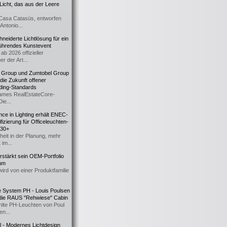
icht, das aus der Leere
Casa Catasüs, entworfen
Antonio...
eiderte Lichtlösung für ein
führendes Kunstevent
ab 2026 offizieller
er der Art...
t Group und Zumtobel Group
 die Zukunft offener
ding-Standards
mes RealEstateCore-
Die...
ce in Lighting erhält ENEC-
fizierung für Officeleuchten-
730+
heit in der Planung, mehr
 im...
erstärkt sein OEM-Portfolio
ium
wird von einer Produktfamilie
e System PH - Louis Poulsen
 die RAUS "Rehwiese" Cabin
lte PH-Leuchten von Poul
n...
al - Modernes Lichtdesign