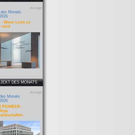
Anzeige
 des Monats
2026
- Wenn Licht zu
r wird
JEKT DES MONATS
Anzeige
 des Monats
2026
 PIONEER -
tige
landschaften