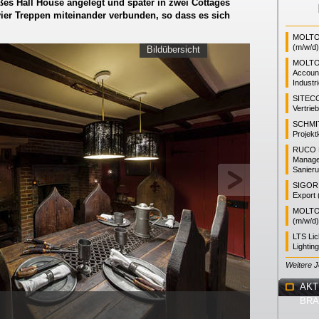
ßes Hall House angelegt und später in zwei Cottages
 vier Treppen miteinander verbunden, so dass es sich
MOLTO 
(m/w/d)
Bildübersicht
MOLTO
Accoun
Industr
SITEC
Vertrie
SCHMI
Projekt
RUCO L
Manager
Sanieru
SIGOR L
Export 
MOLTO 
(m/w/d)
LTS Li
Lightin
Weitere 
AKT
BR