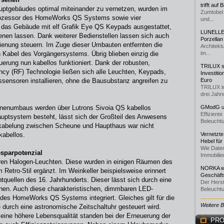
trifft auf
ptgebäudes optimal miteinander zu vernetzen, wurden im
Zumtobel 
Prozessor des HomeWorks QS Systems sowie vier
und...
e das Gebäude mit elf Grafik Eye QS Keypads ausgestattet,
LUNELLE 
ienen lassen. Dank weiterer Bedienstellen lassen sich auch
Porzellan
dienung steuern. Im Zuge dieser Umbauten entfernten die
Architekt
en Kabel des Vorgängersystems. Übrig blieben einzig die
im...
erung nun kabellos funktioniert. Dank der robusten,
TRILUX st
cy (RF) Technologie ließen sich alle Leuchten, Keypads,
Investiti
sensoren installieren, ohne die Bausubstanz angreifen zu
Euro
TRILUX i
drei Jahre
unenumbaus werden über Lutrons Sivoia QS kabellos
GModG un
Effizient
uptsystem besteht, lässt sich der Großteil des Anwesens
Beleuchtu
rkabelung zwischen Scheune und Haupthaus war nicht
kabellos.
Vernetzte
Hebel für
Wie Daten
sparpotenzial
Immobilie
aren Halogen-Leuchten. Diese wurden in einigen Räumen des
NORKA we
etro-Stil ergänzt. Im Weinkeller beispielsweise erinnert
Geschäfts
htquellen des 16. Jahrhunderts. Dieser lässt sich durch eine
Der Herst
chen. Auch diese charakteristischen, dimmbaren LED-
Beleuchtu
des HomeWorks QS Systems integriert. Gleiches gilt für die
Weitere 
urch eine astronomische Zeitschaltuhr gesteuert wird.
 eine höhere Lebensqualität standen bei der Erneuerung der
PRO