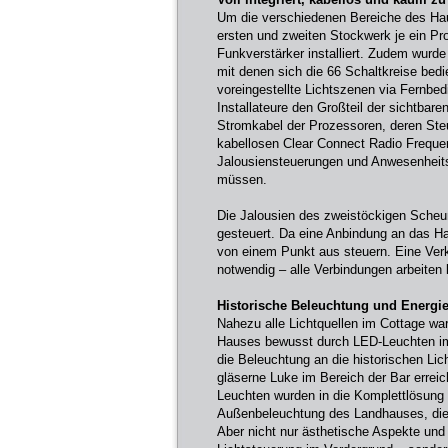
Um die verschiedenen Bereiche des Hau
ersten und zweiten Stockwerk je ein 
Funkverstärker installiert. Zudem wurd
mit denen sich die 66 Schaltkreise bed
voreingestellte Lichtszenen via Fernbe
Installateure den Großteil der sichtbar
Stromkabel der Prozessoren, deren Steu
kabellosen Clear Connect Radio Frequen
Jalousiensteuerungen und Anwesenheits
müssen.
Die Jalousien des zweistöckigen Sche
gesteuert. Da eine Anbindung an das Ha
von einem Punkt aus steuern. Eine Ve
notwendig – alle Verbindungen arbeiten 
Historische Beleuchtung und Energie
Nahezu alle Lichtquellen im Cottage w
Hauses bewusst durch LED-Leuchten im R
die Beleuchtung an die historischen Lic
gläserne Luke im Bereich der Bar errei
Leuchten wurden in die Komplettlösung 
Außenbeleuchtung des Landhauses, die d
Aber nicht nur ästhetische Aspekte und