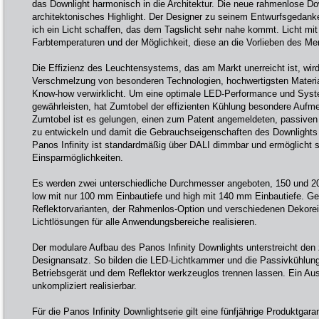
das Downlight harmonisch in die Architektur. Die neue rahmenlose Dow
architektonisches Highlight. Der Designer zu seinem Entwurfsgedank
ich ein Licht schaffen, das dem Tagslicht sehr nahe kommt. Licht m
Farbtemperaturen und der Möglichkeit, diese an die Vorlieben des M
Die Effizienz des Leuchtensystems, das am Markt unerreicht ist, wird
Verschmelzung von besonderen Technologien, hochwertigsten Materia
Know-how verwirklicht. Um eine optimale LED-Performance und Sys
gewährleisten, hat Zumtobel der effizienten Kühlung besondere Aufm
Zumtobel ist es gelungen, einen zum Patent angemeldeten, passiven
zu entwickeln und damit die Gebrauchseigenschaften des Downlights
Panos Infinity ist standardmäßig über DALI dimmbar und ermöglicht so
Einsparmöglichkeiten.
Es werden zwei unterschiedliche Durchmesser angeboten, 150 und 2
low mit nur 100 mm Einbautiefe und high mit 140 mm Einbautiefe. G
Reflektorvarianten, der Rahmenlos-Option und verschiedenen Dekorei
Lichtlösungen für alle Anwendungsbereiche realisieren.
Der modulare Aufbau des Panos Infinity Downlights unterstreicht den 
Designansatz. So bilden die LED-Lichtkammer und die Passivkühlung 
Betriebsgerät und dem Reflektor werkzeuglos trennen lassen. Ein Au
unkompliziert realisierbar.
Für die Panos Infinity Downlightserie gilt eine fünfjährige Produktgara