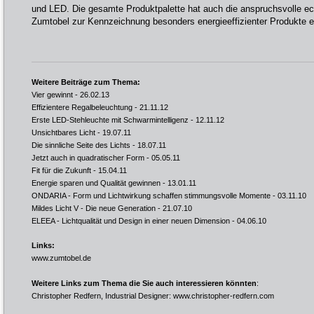
und LED. Die gesamte Produktpalette hat auch die anspruchsvolle e
Zumtobel zur Kennzeichnung besonders energieeffizienter Produkte en
Weitere Beiträge zum Thema:
Vier gewinnt
- 26.02.13
Effizientere Regalbeleuchtung
- 21.11.12
Erste LED-Stehleuchte mit Schwarmintelligenz
- 12.11.12
Unsichtbares Licht
- 19.07.11
Die sinnliche Seite des Lichts
- 18.07.11
Jetzt auch in quadratischer Form
- 05.05.11
Fit für die Zukunft
- 15.04.11
Energie sparen und Qualität gewinnen
- 13.01.11
ONDARIA - Form und Lichtwirkung schaffen stimmungsvolle Momente
- 03.11.10
Mildes Licht V - Die neue Generation
- 21.07.10
ELEEA - Lichtqualität und Design in einer neuen Dimension
- 04.06.10
Links:
www.zumtobel.de
Weitere Links zum Thema die Sie auch interessieren könnten
:
Christopher Redfern, Industrial Designer:
www.christopher-redfern.com