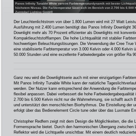
Panos Infinity Tunable White vereint Farbtemperaturdynamik mit bester Lichtqualit
höchstem Niveau. Die Farbtemperatur lässt sich im Bereich von 2.700 bis 6.500 K
Zumtobel Lighting GmbH]
Der Leuchtenlichtstrom von über 1.800 Lumen wird mit 27 Watt Leistu
Ausführung mit 2.400 Lumen benötigt das Panos Infinity Downlight 3
Downlight mehr als 70 Prozent effizienter als Downlights mit konventi
Kompaktleuchtstofflampen. Die hohe Lichtqualität mit stabiler Farbt
hochwertigen Beleuchtungslösungen. Die Verwendung der Cree True W
eine stabilisierte Farbtemperatur von 3.000 Kelvin oder 4.000 Kelvin
50.000 Stunden und eine exzellente Farbwiedergabe von größer Ra 9
Ganz neu wird die Downlightserie auch mit einer einzigartigen Farbt
Mit Panos Infinity Tunable White kann der natürliche Tageslichtver
werden. Der Nutzer kann entsprechend der Anwendung die Farbtemper
flexibel anpassen. Dabei verbessert die hohe Farbwiedergabequalität
2.700 bis 6.500 Kelvin nicht nur die Wahrnehmung, sie schafft auch B
und unterstützt den menschlichen Biorhythmus. Die Einstellung der 
erfolgt über das Bedienelement Circle tune oder über das Luxmate E
Christopher Redfern zeigt mit dem Design die Möglichkeiten, die die 
Formensprache bietet. Durch den harmonischen Übergang zwischen
Reflektor wird die Lichtquelle unsichtbar. Mit einem deutlich reduziert