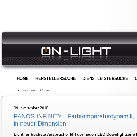
HOME
HERSTELLERSUCHE
DIENSTLEISTERSUCHE
>
on-light.de
>
Home
09. November 2010
PANOS INFINITY - Farbtemperaturdynamik, E
in neuer Dimension
Licht für höchste Ansprüche: Mit der neuen LED-Downlightserie P