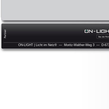
ON-LIGHT | Licht im Netz®
— Moritz-Walther-Weg 3
— D-673