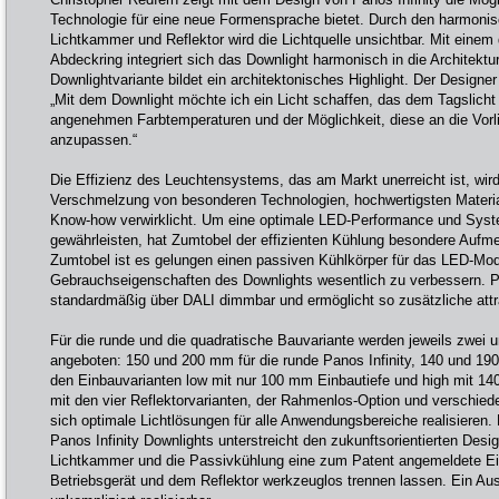
Technologie für eine neue Formensprache bietet. Durch den harmon
Lichtkammer und Reflektor wird die Lichtquelle unsichtbar. Mit einem 
Abdeckring integriert sich das Downlight harmonisch in die Architekt
Downlightvariante bildet ein architektonisches Highlight. Der Design
„Mit dem Downlight möchte ich ein Licht schaffen, das dem Tagslicht
angenehmen Farbtemperaturen und der Möglichkeit, diese an die Vo
anzupassen.“
Die Effizienz des Leuchtensystems, das am Markt unerreicht ist, wird
Verschmelzung von besonderen Technologien, hochwertigsten Materia
Know-how verwirklicht. Um eine optimale LED-Performance und Sys
gewährleisten, hat Zumtobel der effizienten Kühlung besondere Aufm
Zumtobel ist es gelungen einen passiven Kühlkörper für das LED-Mod
Gebrauchseigenschaften des Downlights wesentlich zu verbessern. Pan
standardmäßig über DALI dimmbar und ermöglicht so zusätzliche attr
Für die runde und die quadratische Bauvariante werden jeweils zwei 
angeboten: 150 und 200 mm für die runde Panos Infinity, 140 und 190
den Einbauvarianten low mit nur 100 mm Einbautiefe und high mit 
mit den vier Reflektorvarianten, der Rahmenlos-Option und verschie
sich optimale Lichtlösungen für alle Anwendungsbereiche realisieren
Panos Infinity Downlights unterstreicht den zukunftsorientierten Desi
Lichtkammer und die Passivkühlung eine zum Patent angemeldete Ein
Betriebsgerät und dem Reflektor werkzeuglos trennen lassen. Ein Au