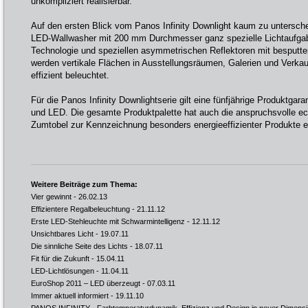
unkompliziert realisierbar.
Auf den ersten Blick vom Panos Infinity Downlight kaum zu unterscheid
LED-Wallwasher mit 200 mm Durchmesser ganz spezielle Lichtaufgab
Technologie und speziellen asymmetrischen Reflektoren mit besputt
werden vertikale Flächen in Ausstellungsräumen, Galerien und Ver
effizient beleuchtet.
Für die Panos Infinity Downlightserie gilt eine fünfjährige Produktgara
und LED. Die gesamte Produktpalette hat auch die anspruchsvolle eco
Zumtobel zur Kennzeichnung besonders energieeffizienter Produkte e
Weitere Beiträge zum Thema:
Vier gewinnt
- 26.02.13
Effizientere Regalbeleuchtung
- 21.11.12
Erste LED-Stehleuchte mit Schwarmintelligenz
- 12.11.12
Unsichtbares Licht
- 19.07.11
Die sinnliche Seite des Lichts
- 18.07.11
Fit für die Zukunft
- 15.04.11
LED-Lichtlösungen
- 11.04.11
EuroShop 2011 – LED überzeugt
- 07.03.11
Immer aktuell informiert
- 19.11.10