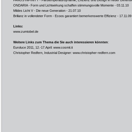
PANOS INFINITY - Farbtemperaturdynamik, Effizienz und Design in neuer Dimens
ONDARIA - Form und Lichtwirkung schaffen stimmungsvolle Momente
- 03.11.10
Mildes Licht V - Die neue Generation
- 21.07.10
Brillanz in vollendeter Form - Ecoos garantiert bemerkenswerte Effizienz
- 17.11.09
Links:
www.zumtobel.de
Weitere Links zum Thema die Sie auch interessieren könnten
:
Euroluce 2011, 12.-17.April:
www.cosmit.it
Christopher Redfern, Industrial Designer:
www.christopher-redfern.com