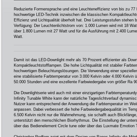
Reduzierte Formensprache und eine Leuchteneffizienz von bis zu 77
hochwertige LED-Technik inzwischen die klassischen Kompaktleucht
Effizienz und Lichtqualität überholt hat. Drei Leistungsstufen stehen 
Verfügung: Der Leuchtenlichtstrom von: 1.000 Lumen wird mit 18 Wat
über 1.800 Lumen mit 27 Watt und für die Ausführung mit 2.400 Lumen
Watt.
Damit ist das LED-Downlight mehr als 70 Prozent effizienter als Down
Kompaktleuchtstofflampen. Die hohe Lichtqualität mit stabiler Farbt
hochwertigen Beleuchtungslösungen. Die Verwendung einer spezielle
eine stabilisierte Farbtemperatur von 3.000 Kelvin oder 4.000 Kelvin
50.000 Stunden und eine exzellente Farbwiedergabe von größer Ra 9
Die Downlightserie wird auch mit einer einzigartigen Farbtemperatur
Infinity Tunable White kann der natürliche Tageslichtverlauf dynam
Nutzer kann entsprechend der Anwendung die Farbtemperatur im Weißl
anpassen. Dabei verbessert die hohe Farbwiedergabequalität im Temp
6.500 Kelvin nicht nur die Wahrnehmung, sie schafft auch Blickfänge
unterstützt den menschlichen Biorhythmus. Die Einstellung der unter
über das Bedienelement Circle tune oder über das Luxmate Emotion 
Christopher Redfern zeigt mit dem Design von Panos Infinity die Mögl