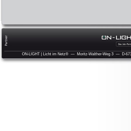
ON-LIGHT | Licht im Netz®
— Moritz-Walther-Weg 3
— D-673