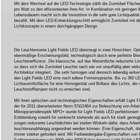
Mit dem Wechsel auf die LED-Technologie zählt die Zumtobel Fläche
pro Watt zu den effizientesten ihrer Art. In Kombination mit geringe
Lebensdauern macht sich die Investition in die sehr gute Lichtqualitä
bezahlt. Mit dem LED-Entwicklungsschritt ermöglicht Zumtobel mit d
Lichtkonzepte in einem durchgängigen Design.
Die Leuchtenserie Light Fields LED überzeugt in zwei Hinsichten: Op
ebenmäßige Erscheinungsbild, technologisch durch eine perfekte Bl
Leuchteneffizienz. Die klassische, auf das Wesentliche reduzierte Lin
so dass sich die Zumtobel Leuchte nach wie vor unauffällig aber wir
Architektur integriert. Die sehr homogen und dennoch lebendig wirkend
den Light Fields LED eine noch edlere Formensprache. Bis zu 360 LE
Lichtaustrittsfläche für eine Homogenität und Brillanz des Lichts, di
Leuchtstofflampen nicht zu erreichen sind.
Mit ihren optischen und technologischen Eigenschaften erfüllt Light 
der für 2011 überarbeiteten Norm EN12464 zur Beleuchtung von Arbei
Mikropyramidenoptik MPO+ wurde für Light Fields LED perfektioniert u
Entblendung sowohl für senkrecht stehende als auch für stark geneigt
sorgen reduzierte Leuchtdichten bei steilen Winkeln dafür, dass Arbeit
leuchtenunabhängig angeordnet werden können. Eine Eigenschaft, di
immer stärker gefordert wird. Mit Farbwiedergabe-Eigenschaften von 
Farbtemperaturen von 3000 oder 4000 Kelvin beweist Light Fields LED 