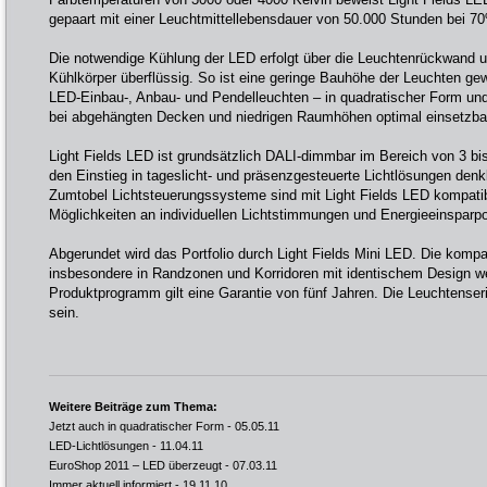
gepaart mit einer Leuchtmittellebensdauer von 50.000 Stunden bei 7
Die notwendige Kühlung der LED erfolgt über die Leuchtenrückwand 
Kühlkörper überflüssig. So ist eine geringe Bauhöhe der Leuchten gew
LED-Einbau-, Anbau- und Pendelleuchten – in quadratischer Form un
bei abgehängten Decken und niedrigen Raumhöhen optimal einsetzba
Light Fields LED ist grundsätzlich DALI-dimmbar im Bereich von 3 b
den Einstieg in tageslicht- und präsenzgesteuerte Lichtlösungen denk
Zumtobel Lichtsteuerungssysteme sind mit Light Fields LED kompatibel
Möglichkeiten an individuellen Lichtstimmungen und Energieeinsparpo
Abgerundet wird das Portfolio durch Light Fields Mini LED. Die kompa
insbesondere in Randzonen und Korridoren mit identischem Design we
Produktprogramm gilt eine Garantie von fünf Jahren. Die Leuchtenser
sein.
Weitere Beiträge zum Thema:
Jetzt auch in quadratischer Form
- 05.05.11
LED-Lichtlösungen
- 11.04.11
EuroShop 2011 – LED überzeugt
- 07.03.11
Immer aktuell informiert
- 19.11.10