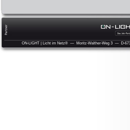
ON-LIGHT | Licht im Netz®
— Moritz-Walther-Weg 3
— D-673