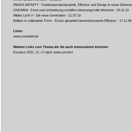
PANOS INFINITY - Farbtemperaturdynamik, Effizienz und Design in neuer Dimens
ONDARIA - Form und Lichtwirkung schaffen stimmungsvolle Momente
- 03.11.10
Mildes Licht V - Die neue Generation
- 21.07.10
Brillanz in vollendeter Form - Ecoos garantiert bemerkenswerte Effizienz
- 17.11.09
Links:
www.zumtobel.de
Weitere Links zum Thema die Sie auch interessieren könnten
:
Euroluce 2011, 12.-17.April:
www.cosmit.it