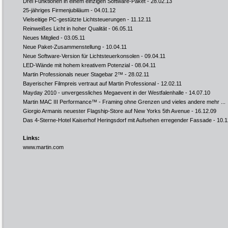
Drei Funktionen in einem einzigen Software-Paket
- 28.02.13
25-jähriges Firmenjubiläum
- 04.01.12
Vielseitige PC-gestützte Lichtsteuerungen
- 11.12.11
Reinweißes Licht in hoher Qualität
- 06.05.11
Neues Mitglied
- 03.05.11
Neue Paket-Zusammenstellung
- 10.04.11
Neue Software-Version für Lichtsteuerkonsolen
- 09.04.11
LED-Wände mit hohem kreativem Potenzial
- 08.04.11
Martin Professionals neuer Stagebar 2™
- 28.02.11
Bayerischer Filmpreis vertraut auf Martin Professional
- 12.02.11
Mayday 2010 - unvergessliches Megaevent in der Westfalenhalle
- 14.07.10
Martin MAC III Performance™ - Framing ohne Grenzen und vieles andere mehr ...
Giorgio Armanis neuester Flagship-Store auf New Yorks 5th Avenue
- 16.12.09
Das 4-Sterne-Hotel Kaiserhof Heringsdorf mit Aufsehen erregender Fassade
- 10.1
Links:
www.martin.com