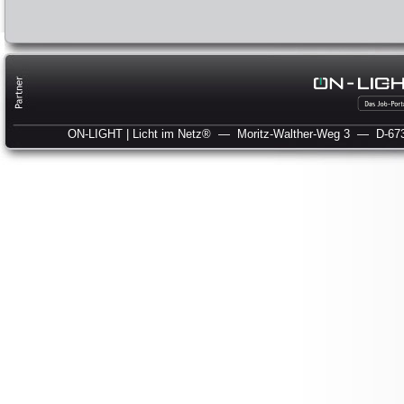
ON-LIGHT | Licht im Netz®
— Moritz-Walther-Weg 3
— D-673