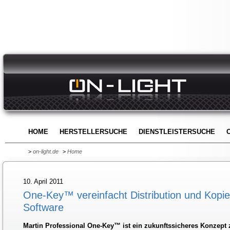
HOME
HERSTELLERSUCHE
DIENSTLEISTERSUCHE
>
on-light.de
>
Home
10. April 2011
One-Key™ vereinfacht Distribution und Kopie
Software
Martin Professional One-Key™ ist ein zukunftssicheres Konzept z