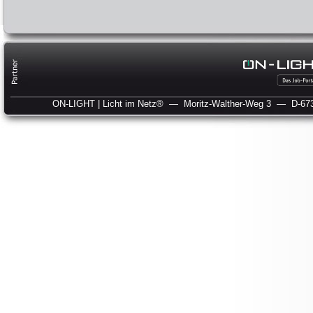
ON-LIGHT | Licht im Netz®
— Moritz-Walther-Weg 3
— D-673