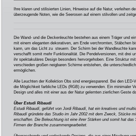
Ihre klaren und stilisierten Linien, Hinweise auf die Natur, verleihen
überzeugende Noten, wie die Seerosen auf einem stilvollen und zei
Die Wand- und die Deckenleuchte bestehen aus einem Träger und ein
mit einem eleganten dekorativen, am Ende verchromten, Stäbchen bi
kann, um das Licht zu steuern. Der Schirm bei der Wandleuchte kan
verschafft somit mehr Funktionalität. Die Pendelversionen, mit drei 
ihr spektakuläres Design besonders hervorgehoben. Eine Struktur mit 
verschieden großen neigbaren Schirme entstehen, die unterschiedlich
ermöglichen.
Alle Leuchten der Kollektion Obs sind energiesparend. Bei den LED-V
die Möglichkeit farbliche LEDs (RGB) zu verwenden. Ein minimaler Verb
Design und alles mit einer aus der Natur gelernten zierlichen Geste da
Über Estudi Ribaudí
Estudi Ribaudí, geführt von Jordi Ribaudí, hat ein kreatives und multi
Ribaudí gründete das Studio im Jahr 2002 mit dem Zweck, Stücke mit 
erschaffen. Die Beleuchtung ist eine ihrer Stärken und somit hat das 
Firmen der Branche zusammengearbeitet.
Überraschende und verlockende Designs, die aus einer Mischung von