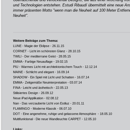
und Technologien entstehen. Estudi Ribaudí übermittelt eine neue An
immer präsenten Motto "wenn man die Neuheit auf 100 Meter Entfernun
Neuheit".
Weitere Beiträge zum Thema:
LUNE - Magie der Eklipse
- 26.11.15
CORNET - Licht im schönsten Glanz
- 28.10.15
TWILI - Der mediterrane Geist
- 28.05.15
EMMA - Farbige Neuauflage
- 19.02.15
PIU - Warmes Licht mit architektonischem Touch
- 12.12.14
MAINE - Schlicht und elegant
- 16.09.14
SHADOW - Ein Spiel mit Licht und Schatten
- 16.07.14
EMMA - Zeitgemäße Neuinterpretation
- 03.07.14
FINA - Leicht und ästhetisch
- 22.05.13
Stilisiertes Design
- 26.09.12
Neue iPad Applikation
- 02.08.12
Nan - Das verzauberte Licht von Estiluz
- 20.01.11
FLAMINGO - Moderne Klassik
- 06.07.10
DOT - Eine angenehme, ruhige und gelassene Atmosphäre
- 18.05.10
Multifunktional - Die neue Wandleuchte CARPET
- 12.05.10
Links: