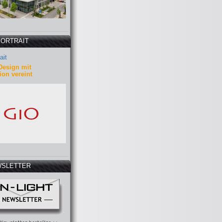
PORTRAIT
ait
Design mit
ion vereint
SLETTER