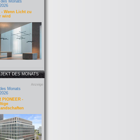
 des Monats
2026
- Wenn Licht zu
r wird
JEKT DES MONATS
Anzeige
 des Monats
2026
 PIONEER -
tige
landschaften