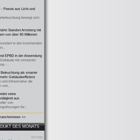
- Poesie aus Licht und
urbeleuchtung bewegt sich
ärkt Standort Arnsberg mit
onen von über 80 Millionen
nvestiert in den kommenden
n...
d EPBD in der Anwendung
e Gebäude mit vernetzter
ng -...
 Beleuchtung als smarter
 mehr Gebäudeeffizienz
 und Infrastruktur die
n von...
itet seine
tätigkeit aus
eller von
ngslösungen für...
Branchennews >>
DUKT DES MONATS
Anzeige