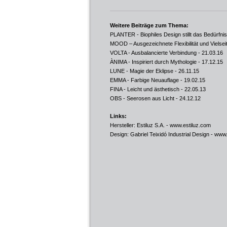
Weitere Beiträge zum Thema:
PLANTER - Biophiles Design stillt das Bedürfn
MOOD – Ausgezeichnete Flexibilität und Vielseit
VOLTA - Ausbalancierte Verbindung
- 21.03.16
ÀNIMA - Inspiriert durch Mythologie
- 17.12.15
LUNE - Magie der Eklipse
- 26.11.15
EMMA - Farbige Neuauflage
- 19.02.15
FINA - Leicht und ästhetisch
- 22.05.13
OBS - Seerosen aus Licht
- 24.12.12
Links:
Hersteller: Estiluz S.A. -
www.estiluz.com
Design: Gabriel Teixidó Industrial Design -
www.