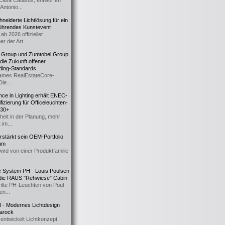
Casa Catasüs, entworfen
Antonio...
eiderte Lichtlösung für ein
führendes Kunstevent
ab 2026 offizieller
er der Art...
t Group und Zumtobel Group
 die Zukunft offener
ding-Standards
mes RealEstateCore-
Die...
ce in Lighting erhält ENEC-
fizierung für Officeleuchten-
730+
heit in der Planung, mehr
 im...
erstärkt sein OEM-Portfolio
ium
wird von einer Produktfamilie
e System PH - Louis Poulsen
 die RAUS "Rehwiese" Cabin
lte PH-Leuchten von Poul
n...
al - Modernes Lichtdesign
 Barock
entwickelt Lichtkonzept