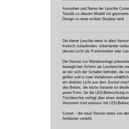
Aussehen und Name der Leuchte Cornet e
Teixidó zu diesem Modell mit geometrisc
Design zu einer echten Skulptur wird.
Die kleine Leuchte weist in allen Vers
konisch zulaufenden, miteinander verbu
dessen Licht als Punktstrahler oder Les
Die Version zur Wandmontage präsentiert
beweglichen Schirm als Leseleuchte un
an der sich der Schalter befindet; die z
größer und in zwei Variationen erhältlic
ein direktes Licht aus dem Sockel mach
des Bettes; die letzte Variante ist deutl
puren Form; für die LED-Beleuchtung m
Tischleuchte verfügt über einen drehba
Versionen sind exklusiv mit LED-Beleuc
Cornet – die neue Version eines von de
Ambiente verleiht.