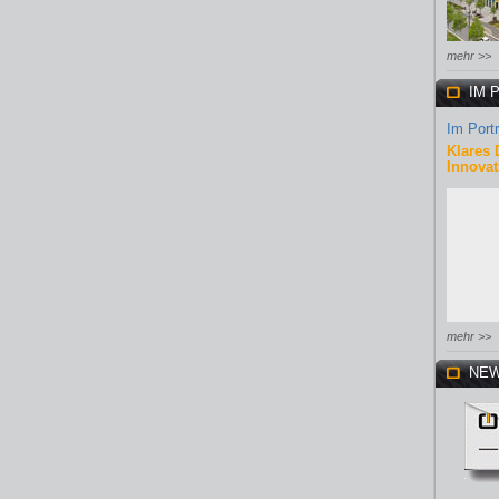
mehr >>
IM 
Im Portr
Klares 
Innovat
mehr >>
NEW