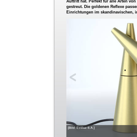
Auftritt hat. Perfekt für alle Arten 
gestreut. Die goldenen Reflexe passen
Einrichtungen im skandinavischen, ind
[Bild: Estiluz S.A.]