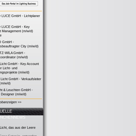
LUCE GmbH - Lichtplaner
 LUCE GmbH - Key
t Management (m/w/d)
ie
O GmbH -
bsbeauftragter City (m/w/d)
TZ-WILA GmbH -
koordinator (m/w/d)
icht GmbH - Key Account
 Licht- und
ngsprojekte (m/w/d)
icht GmbH - Verkaufsleiter
(m/w/d)
cht & Leuchten GmbH -
g Designer (m/w/d)
Jobanzeigen >>
UELLE
ANCHENNEWS
icht, das aus der Leere