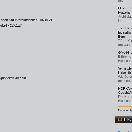
und...
LUNELLE 
Porzellan
Architekt
is nach Naturverbundenheit
- 04.10.24
im...
gkeit
- 22.01.24
TRILUX st
Investiti
Euro
TRILUX i
drei Jahre
GModG un
Effizient
Beleuchtu
Vernetzte
Hebel für
Wie Daten
gabrielteixido.com
Immobilie
NORKA we
Geschäfts
Der Herst
Beleuchtu
Weitere 
PRO