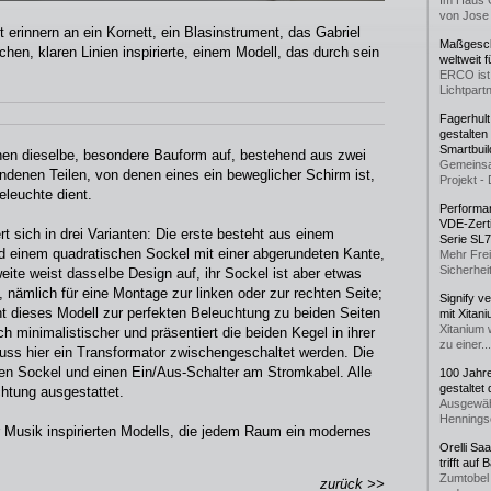
Im Haus 
von Jose 
rinnern an ein Kornett, ein Blasinstrument, das Gabriel
Maßgeschn
hen, klaren Linien inspirierte, einem Modell, das durch sein
weltweit 
ERCO ist 
Lichtpartn
Fagerhul
gestalten
Smartbuil
ionen dieselbe, besondere Bauform auf, bestehend aus zwei
Gemeinsa
ndenen Teilen, von denen eines ein beweglicher Schirm ist,
Projekt - 
eleuchte dient.
Performan
VDE-Zerti
 sich in drei Varianten: Die erste besteht aus einem
Serie SL
d einem quadratischen Sockel mit einer abgerundeten Kante,
Mehr Frei
Sicherheit
weite weist dasselbe Design auf, ihr Sockel ist aber etwas
h, nämlich für eine Montage zur linken oder zur rechten Seite;
Signify v
t dieses Modell zur perfekten Beleuchtung zu beiden Seiten
mit Xitan
Xitanium 
ich minimalistischer und präsentiert die beiden Kegel in ihrer
zu einer...
uss hier ein Transformator zwischengeschaltet werden. Die
ren Sockel und einen Ein/Aus-Schalter am Stromkabel. Alle
100 Jahr
gestaltet
htung ausgestattet.
Ausgewäh
Henningse
r Musik inspirierten Modells, die jedem Raum ein modernes
Orelli Sa
trifft auf
Zumtobel 
zurück >>