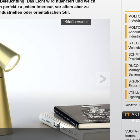
von Beleuchtung: Das Licht wird nuanciert und weich
 perfekt zu jedem Interieur, vor allem aber zu
ustriellen oder orientalischen Stil.
MOLTO 
(m/w/d)
Bildübersicht
MOLTO
Accoun
Industr
SITEC
Vertrie
SCHMI
Projekt
RUCO L
Manager
Sanieru
SIGOR L
Export 
LTS Li
Lightin
Weitere 
AKT
BR
VUOTA - L
kommt