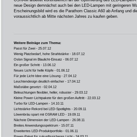
neue Design demnächst auch bei den LED-Lampen mit geringeren Wa
Erscheinungsbild wird es die Parathom Classic A60 ab Anfang und d
voraussichtlich ab Mitte nächsten Jahres zu kaufen geben.
Weitere Beiträge zum Thema:
Passt für Zwei
- 25.07.12
Wenig Platzbedarf, hohe Strahlstärke
- 18.07.12
Oslon Signal im Blaulicht-Einsatz
- 06.07.12
Ein großer Schritt
- 13.06.12
Neues Licht für helle Köpfe
- 01.06.12
Für jede Licht-Idee eine Lösung
- 27.04.12
Leuchtendesign deutlich einfacher
- 17.04.12
Maßstäbe gesetzt
- 02.04.12
Beleuchtungen flexibler, heller, robuster
- 29.03.12
Kleine Power-Lichtpakete für den großen Auftritt
- 22.03.12
Turbo für LED-Lampen
- 14.10.11
Lichtstärke-Rekord bei LED-Spotlights
- 20.09.11
Löwenbräu spart mit OSRAM LED
- 19.09.11
Nächste Dimension der LED-Lampen
- 26.08.11
Breites Anwendungsspektrum
- 15.07.11
Erweitertes LED-Produktportfolio
- 01.06.11
Power-Paket für zukunftssicheres Licht
- 24.03.11