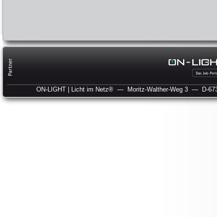
ON-LIGHT | Licht im Netz®
— Moritz-Walther-Weg 3
— D-673