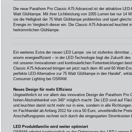
Die neue Parathom Pro Classic A75 Advanced ist der attraktive LED-
Watt Glühlampe. Mit ihrer Lichtleistung von 1055 Lumen bei nur 14 Wa
sie die Helligkeit der 75 Watt Glühlampe problemlos und spart gleichz
Energie im Vergleich dieser ein. Die Classic A75 Advanced leuchtet in
herkömmlichen Glühlampe.
Ein weiteres Extra der neuen LED Lampe: sie ist stufenlos dimmbar. „
enorm energieeffizient – in der LED-Technologie liegt die Zukunft des 
mit unseren Innovationen und kontinuierlichen Fortentwicklungen be
Classic A75 Advanced bringen wir jetzt nach dem 40 und 60 Watt-Ers
perfekte LED-Alternative zur 75 Watt Glühlampe in den Handel“, erklärt
Consumer Lighting bei OSRAM.
Neues Design für mehr Effizienz
Ungewöhnlich ist vor allem das innovative Design der Parathom Pro 
hohen Abstrahlwinkel von 340° möglich macht. Die LED sind auf Fläc
und leuchten damit nicht mehr nur in eine, sondern in alle Richtunge
im Fachhandel ab Anfang 2012 für circa 50 Euro, unverbindliche Prei
Anschaffungspreis rechnet sich durch die eingesparten Stromkosten b
LED Produktfamilie wird weiter optimiert
OSRAM arbeitet kontinuierlich an der Optimierung des LED-Lampen-Pr