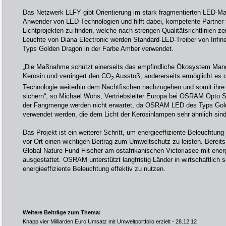
Das Netzwerk LLFY gibt Orientierung im stark fragmentierten LED-Mark
Anwender von LED-Technologien und hilft dabei, kompetente Partner
Lichtprojekten zu finden, welche nach strengen Qualitätsrichtlinien zert
Leuchte von Diana Electronic werden Standard-LED-Treiber von In
Typs Golden Dragon in der Farbe Amber verwendet.
„Die Maßnahme schützt einerseits das empfindliche Ökosystem Man
Kerosin und verringert den CO
Ausstoß, andererseits ermöglicht es d
2
Technologie weiterhin dem Nachtfischen nachzugehen und somit ihr
sichern“, so Michael Wohs, Vertriebsleiter Europa bei OSRAM Opto 
der Fangmenge werden nicht erwartet, da OSRAM LED des Typs Gold
verwendet werden, die dem Licht der Kerosinlampen sehr ähnlich sind
Das Projekt ist ein weiterer Schritt, um energieeffiziente Beleuchtung
vor Ort einen wichtigen Beitrag zum Umweltschutz zu leisten. Bere
Global Nature Fund Fischer am ostafrikanischen Victoriasee mit ene
ausgestattet. OSRAM unterstützt langfristig Länder in wirtschaftlich
energieeffiziente Beleuchtung effektiv zu nutzen.
Weitere Beiträge zum Thema:
Knapp vier Milliarden Euro Umsatz mit Umweltportfolio erzielt
- 28.12.12