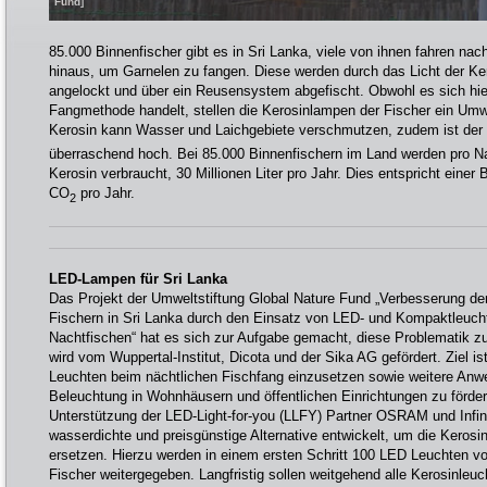
Fund]
85.000 Binnenfischer gibt es in Sri Lanka, viele von ihnen fahren na
hinaus, um Garnelen zu fangen. Diese werden durch das Licht der Ke
angelockt und über ein Reusensystem abgefischt. Obwohl es sich hie
Fangmethode handelt, stellen die Kerosinlampen der Fischer ein Umw
Kerosin kann Wasser und Laichgebiete verschmutzen, zudem ist de
überraschend hoch. Bei 85.000 Binnenfischern im Land werden pro Na
Kerosin verbraucht, 30 Millionen Liter pro Jahr. Dies entspricht eine
CO
pro Jahr.
2
LED-Lampen für Sri Lanka
Das Projekt der Umweltstiftung Global Nature Fund „Verbesserung de
Fischern in Sri Lanka durch den Einsatz von LED- und Kompaktleuch
Nachtfischen“ hat es sich zur Aufgabe gemacht, diese Problematik zu
wird vom Wuppertal-Institut, Dicota und der Sika AG gefördert. Ziel i
Leuchten beim nächtlichen Fischfang einzusetzen sowie weitere An
Beleuchtung in Wohnhäusern und öffentlichen Einrichtungen zu fördern
Unterstützung der LED-Light-for-you (LLFY) Partner OSRAM und Infin
wasserdichte und preisgünstige Alternative entwickelt, um die Kerosi
ersetzen. Hierzu werden in einem ersten Schritt 100 LED Leuchten v
Fischer weitergegeben. Langfristig sollen weitgehend alle Kerosinleuc