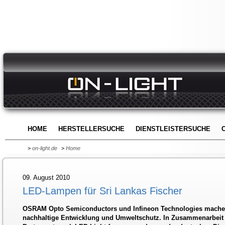
HOME
HERSTELLERSUCHE
DIENSTLEISTERSUCHE
>
on-light.de
>
Home
09. August 2010
LED-Lampen für Sri Lankas Fischer
OSRAM Opto Semiconductors und Infineon Technologies machen
nachhaltige Entwicklung und Umweltschutz. In Zusammenarbei