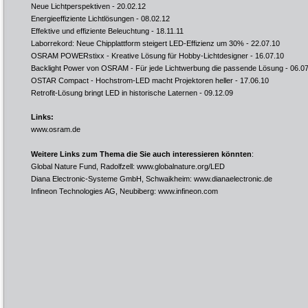
Neue Lichtperspektiven
- 20.02.12
Energieeffiziente Lichtlösungen
- 08.02.12
Effektive und effiziente Beleuchtung
- 18.11.11
Laborrekord: Neue Chipplattform steigert LED-Effizienz um 30%
- 22.07.10
OSRAM POWERstixx - Kreative Lösung für Hobby-Lichtdesigner
- 16.07.10
Backlight Power von OSRAM - Für jede Lichtwerbung die passende Lösung
- 06.0
OSTAR Compact - Hochstrom-LED macht Projektoren heller
- 17.06.10
Retrofit-Lösung bringt LED in historische Laternen
- 09.12.09
Links:
www.osram.de
Weitere Links zum Thema die Sie auch interessieren könnten
:
Global Nature Fund, Radolfzell:
www.globalnature.org/LED
Diana Electronic-Systeme GmbH, Schwaikheim:
www.dianaelectronic.de
Infineon Technologies AG, Neubiberg:
www.infineon.com