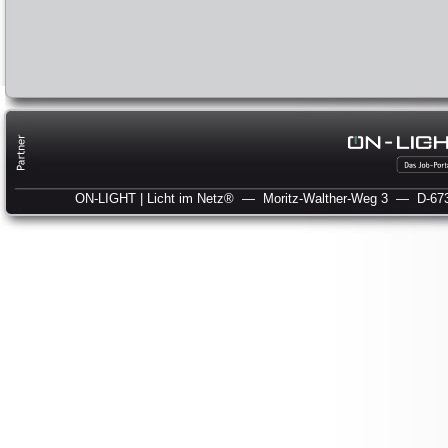
ON-LIGHT | Licht im Netz®
— Moritz-Walther-Weg 3
— D-673