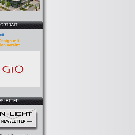
PORTRAIT
ait
Design mit
ion vereint
SLETTER