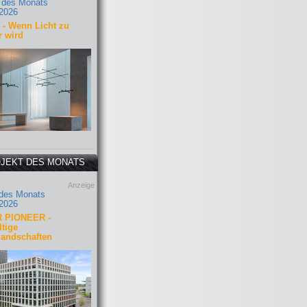
 des Monats
2026
- Wenn Licht zu
r wird
JEKT DES MONATS
Anzeige
 des Monats
2026
 PIONEER -
tige
landschaften