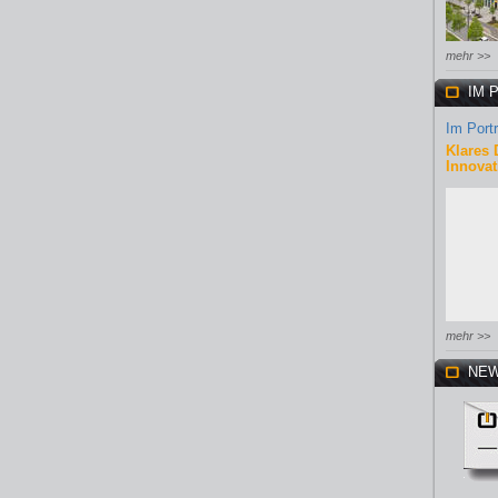
mehr >>
IM 
Im Portr
Klares 
Innovat
mehr >>
NEW