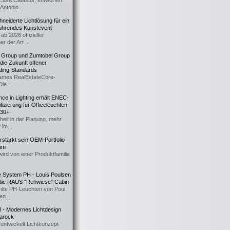
Casa Catasüs, entworfen
Antonio...
eiderte Lichtlösung für ein
führendes Kunstevent
ab 2026 offizieller
er der Art...
t Group und Zumtobel Group
 die Zukunft offener
ding-Standards
mes RealEstateCore-
Die...
ce in Lighting erhält ENEC-
fizierung für Officeleuchten-
730+
heit in der Planung, mehr
 im...
erstärkt sein OEM-Portfolio
ium
wird von einer Produktfamilie
e System PH - Louis Poulsen
 die RAUS "Rehwiese" Cabin
lte PH-Leuchten von Poul
n...
al - Modernes Lichtdesign
 Barock
entwickelt Lichtkonzept