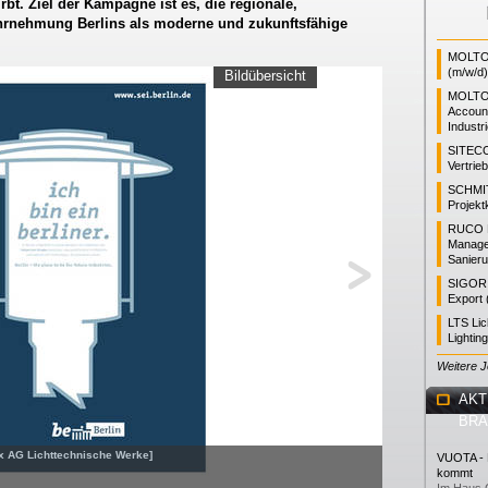
irbt. Ziel der Kampagne ist es, die regionale,
ahrnehmung Berlins als moderne und zukunftsfähige
MOLTO 
(m/w/d)
Bildübersicht
MOLTO
Accoun
Industr
SITEC
Vertrie
SCHMI
Projekt
RUCO L
Manager
Sanieru
SIGOR L
Export 
LTS Li
Lightin
Weitere 
AKT
BR
x AG Lichttechnische Werke]
VUOTA - L
kommt