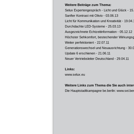
Weitere Beiträge zum Thema:
Selux Expertengespräch - Licht und Glück
- 15
Sanfter Kontrast mit Olivio
- 03.06.13
Licht für Kommunikation und Kreativität
- 19.04.
Durchdachte LED-Systeme
- 25.03.13
Ausgezeichnete Echtzeitinformation
- 05.12.12
Höchster Sehkomfort, bestechender Wirkungs
Weiter perfektioniert
- 22.07.11
Generationswechsel und Neuausrichtung
- 30.
Update 6 erschienen
- 21.06.11
Neuer Vertriebsleiter Deutschland
- 29.04.11
Links:
www.selux.eu
Weitere Links zum Thema die Sie auch inte
Die Hauptstadtkampagne be.berlin:
www.sei.ber