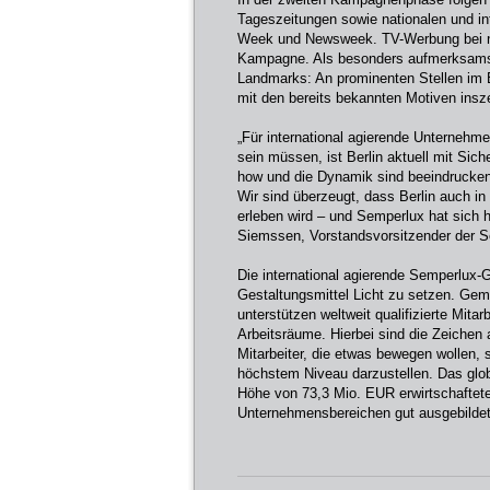
Tageszeitungen sowie nationalen und i
Week und Newsweek. TV-Werbung bei n-t
Kampagne. Als besonders aufmerksamst
Landmarks: An prominenten Stellen im B
mit den bereits bekannten Motiven insze
„Für international agierende Unternehm
sein müssen, ist Berlin aktuell mit Sich
how und die Dynamik sind beeindrucken
Wir sind überzeugt, dass Berlin auch i
erleben wird – und Semperlux hat sich 
Siemssen, Vorstandsvorsitzender der S
Die international agierende Semperlux
Gestaltungsmittel Licht zu setzen. Gem
unterstützen weltweit qualifizierte Mita
Arbeitsräume. Hierbei sind die Zeichen
Mitarbeiter, die etwas bewegen wollen, 
höchstem Niveau darzustellen. Das glo
Höhe von 73,3 Mio. EUR erwirtschaftete,
Unternehmensbereichen gut ausgebildet