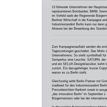
13 führende Unternehmen der Hauptsta
repräsentieren Bombardier, BMW, Siemens
im Vorfeld warb der Regierende Bürgerm
Berliner Wirtschaft in die Kampagne ein
Industriestandort Berlin kann nur dann ge
Akteure bei der Bewerbung des Standort
Zum Kampagnenauftakt werden die erste
Tageszeitungen geschaltet. Das Motiv zei
Unternehmens: So steht symbolhaft für
Semperlux eine Leuchte. SATURN, der e
und ein SELUX-Designklassiker, kehrt i
zurück. Ein dazugehöriger, kurzer Copy
warum es zu Berlin steht.
Gleichzeitig wirbt Berlin Partner mit Gr
stadtweit für den Industriestandort Ber
Presseberichten flankiert sowie in ausg
„das innovative Berlin“ im September z.
Bürgermeisters oder bei der internatio
In der zweiten Kampagnenphase folgen 