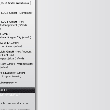
LUCE GmbH - Lichtplaner
 LUCE GmbH - Key
t Management (m/w/d)
ie
O GmbH -
bsbeauftragter City (m/w/d)
TZ-WILA GmbH -
koordinator (m/w/d)
icht GmbH - Key Account
 Licht- und
ngsprojekte (m/w/d)
icht GmbH - Verkaufsleiter
(m/w/d)
cht & Leuchten GmbH -
g Designer (m/w/d)
Jobanzeigen >>
UELLE
ANCHENNEWS
icht, das aus der Leere