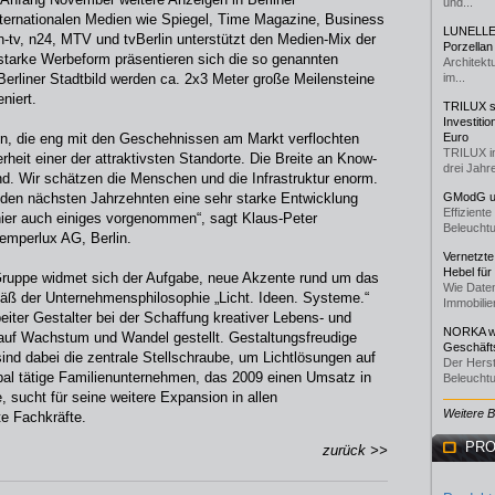
und...
nternationalen Medien wie Spiegel, Time Magazine, Business
LUNELLE 
v, n24, MTV und tvBerlin unterstützt den Medien-Mix der
Porzellan
arke Werbeform präsentieren sich die so genannten
Architekt
erliner Stadtbild werden ca. 2x3 Meter große Meilensteine
im...
niert.
TRILUX st
Investiti
en, die eng mit den Geschehnissen am Markt verflochten
Euro
TRILUX i
erheit einer der attraktivsten Standorte. Die Breite an Know-
drei Jahre
d. Wir schätzen die Menschen und die Infrastruktur enorm.
n den nächsten Jahrzehnten eine sehr starke Entwicklung
GModG un
Effizient
hier auch einiges vorgenommen“, sagt Klaus-Peter
Beleuchtu
emperlux AG, Berlin.
Vernetzte
Hebel für
-Gruppe widmet sich der Aufgabe, neue Akzente rund um das
Wie Daten
äß der Unternehmensphilosophie „Licht. Ideen. Systeme.“
Immobilie
rbeiter Gestalter bei der Schaffung kreativer Lebens- und
NORKA we
 auf Wachstum und Wandel gestellt. Gestaltungsfreudige
Geschäfts
sind dabei die zentrale Stellschraube, um Lichtlösungen auf
Der Herst
bal tätige Familienunternehmen, das 2009 einen Umsatz in
Beleuchtu
 sucht für seine weitere Expansion in allen
Weitere 
e Fachkräfte.
PRO
zurück >>