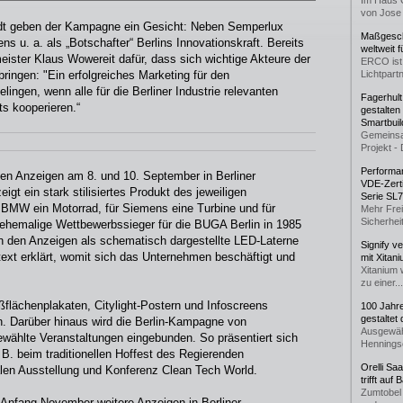
Im Haus 
von Jose 
dt geben der Kampagne ein Gesicht: Neben Semperlux
Maßgeschn
 u. a. als „Botschafter“ Berlins Innovationskraft. Bereits
weltweit 
eister Klaus Wowereit dafür, dass sich wichtige Akteure der
ERCO ist 
bringen: "Ein erfolgreiches Marketing für den
Lichtpartn
lingen, wenn alle für die Berliner Industrie relevanten
Fagerhul
s kooperieren.“
gestalten
Smartbuil
Gemeinsa
Projekt - 
Performan
n Anzeigen am 8. und 10. September in Berliner
VDE-Zerti
gt ein stark stilisiertes Produkt des jeweiligen
Serie SL
 BMW ein Motorrad, für Siemens eine Turbine und für
Mehr Frei
Sicherheit
hemalige Wettbewerbssieger für die BUGA Berlin in 1985
n den Anzeigen als schematisch dargestellte LED-Laterne
Signify v
text erklärt, womit sich das Unternehmen beschäftigt und
mit Xitan
Xitanium 
zu einer...
oßflächenplakaten, Citylight-Postern und Infoscreens
100 Jahr
gestaltet
lin. Darüber hinaus wird die Berlin-Kampagne von
Ausgewäh
ewählte Veranstaltungen eingebunden. So präsentiert sich
Henningse
 B. beim traditionellen Hoffest des Regierenden
Orelli Sa
nalen Ausstellung und Konferenz Clean Tech World.
trifft auf
Zumtobel 
Anfang November weitere Anzeigen in Berliner