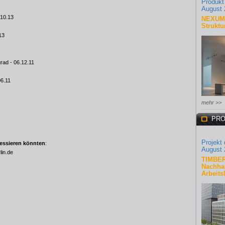
Produkt
August 
.10.13
NEXUM 
Struktu
13
grad
- 06.12.11
06.11
mehr >>
PRO
Projekt
ressieren könnten
:
August 
lin.de
TIMBER
Nachhal
Arbeits