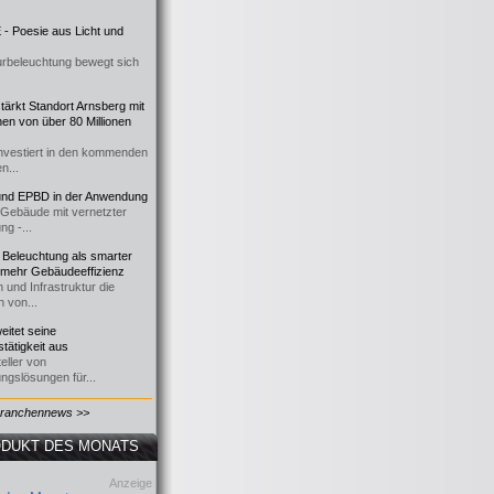
- Poesie aus Licht und
urbeleuchtung bewegt sich
ärkt Standort Arnsberg mit
onen von über 80 Millionen
nvestiert in den kommenden
n...
d EPBD in der Anwendung
e Gebäude mit vernetzter
ng -...
 Beleuchtung als smarter
 mehr Gebäudeeffizienz
 und Infrastruktur die
n von...
itet seine
tätigkeit aus
eller von
ngslösungen für...
Branchennews >>
DUKT DES MONATS
Anzeige