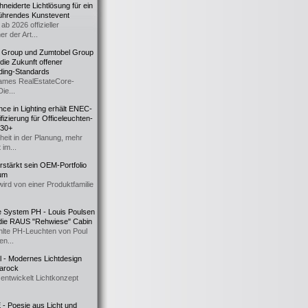
eiderte Lichtlösung für ein
führendes Kunstevent
ab 2026 offizieller
er der Art...
t Group und Zumtobel Group
 die Zukunft offener
ding-Standards
mes RealEstateCore-
Die...
ce in Lighting erhält ENEC-
fizierung für Officeleuchten-
730+
heit in der Planung, mehr
 im...
erstärkt sein OEM-Portfolio
ium
wird von einer Produktfamilie
e System PH - Louis Poulsen
 die RAUS "Rehwiese" Cabin
lte PH-Leuchten von Poul
n...
al - Modernes Lichtdesign
 Barock
entwickelt Lichtkonzept
- Poesie aus Licht und