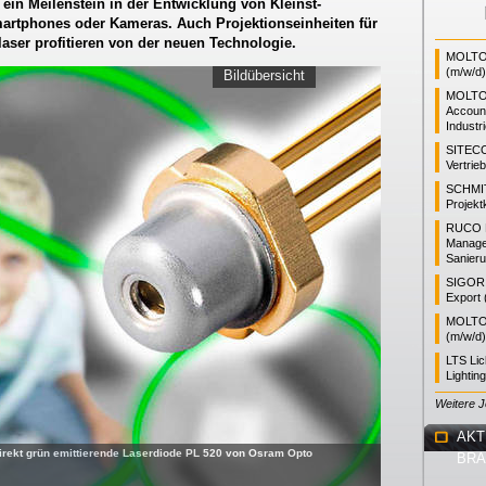
 ein Meilenstein in der Entwicklung von Kleinst-
martphones oder Kameras. Auch Projektionseinheiten für
aser profitieren von der neuen Technologie.
MOLTO 
(m/w/d)
Bildübersicht
MOLTO
Accoun
Industr
SITEC
Vertrie
SCHMI
Projekt
RUCO L
Manager
Sanieru
SIGOR L
Export 
MOLTO 
(m/w/d)
LTS Li
Lightin
Weitere 
AKT
 direkt grün emittierende Laserdiode PL 520 von Osram Opto
BR