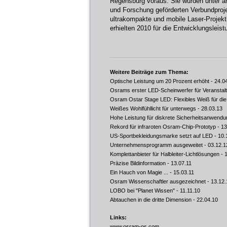
Regensburg voraus. Sie wurden unter 
und Forschung geförderten Verbundproj
ultrakompakte und mobile Laser-Projek
erhielten 2010 für die Entwicklungslei
Weitere Beiträge zum Thema:
Optische Leistung um 20 Prozent erhöht
- 24.0
Osrams erster LED-Scheinwerfer für Veranstal
Osram Ostar Stage LED: Flexibles Weiß für di
Weißes Wohlfühllicht für unterwegs
- 28.03.13
Hohe Leistung für diskrete Sicherheitsanwend
Rekord für infraroten Osram-Chip-Prototyp
- 13
US-Sportbekleidungsmarke setzt auf LED
- 10.
Unternehmensprogramm ausgeweitet
- 03.12.1
Komplettanbieter für Halbleiter-Lichtlösungen
- 
Präzise Bildinformation
- 13.07.11
Ein Hauch von Magie ...
- 15.03.11
Osram Wissenschaftler ausgezeichnet
- 13.12.
LOBO bei "Planet Wissen"
- 11.11.10
Abtauchen in die dritte Dimension
- 22.04.10
Links:
www.osram-os.com