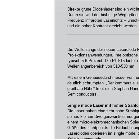
Direkte grüne Diodenlaser sind ein wicht
Durch sie wird der bisherige Weg grüne
Frequenz infraroten Laserlichts – unnö
und ein hoher Kontrast erreicht werden.
Die Wellenlänge der neuen Laserdiode P
Projektionsanwendungen. Ihre optische L
typisch 5-6 Prozent. Die PL 515 bietet
Wellenlängenbereich von 510-530 nm.
Mit einem Gehäusedurchmesser von nur 
deutlich schrumpfen. „Der kommerzielle
greifbare Nähe“ freut sich Stephan Ha
Semiconductors.
Single mode Laser mit hoher Strahlqu
Die Laser haben eine sehr hohe Strahlqu
seines kleinen Divergenzwinkels nur geri
einem mikro-elektromechanischen Spieg
Größe des Lichtpunkts die Bildauflösung 
Laserdioden operieren im single mode, d
Schwingungsmode.