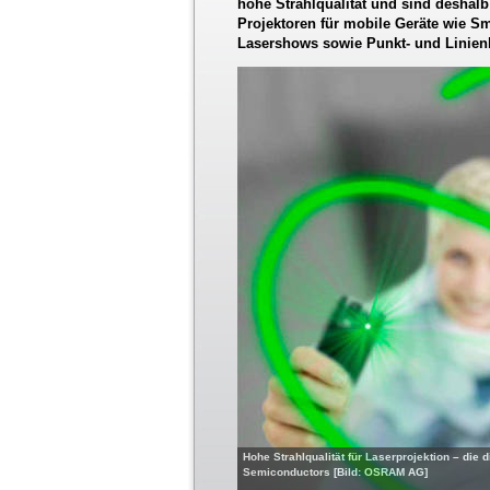
hohe Strahlqualität und sind deshalb
Projektoren für mobile Geräte wie S
Lasershows sowie Punkt- und Linienl
Hohe Strahlqualität für Laserprojektion – die
Semiconductors [Bild: OSRAM AG]