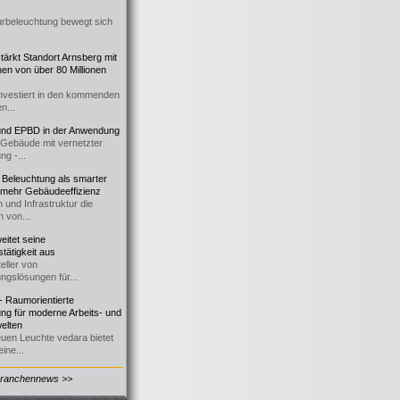
urbeleuchtung bewegt sich
ärkt Standort Arnsberg mit
onen von über 80 Millionen
nvestiert in den kommenden
n...
d EPBD in der Anwendung
e Gebäude mit vernetzter
ng -...
 Beleuchtung als smarter
 mehr Gebäudeeffizienz
 und Infrastruktur die
n von...
itet seine
tätigkeit aus
eller von
ngslösungen für...
 Raumorientierte
ng für moderne Arbeits- und
elten
euen Leuchte vedara bietet
ine...
Branchennews >>