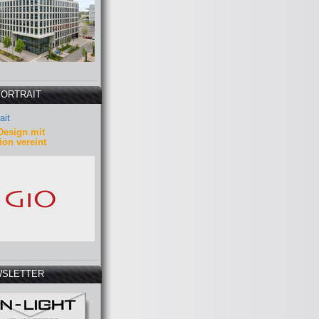
PORTRAIT
ait
Design mit
ion vereint
SLETTER