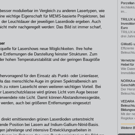
Porzellan
Architekt
 besser modulierbar im Vergleich zu anderen Lasertypen, wie
im...
ine wichtige Eigenschaft für MEMS-basierte Projektoren, bei
TRILUX st
s der Leuchtdauer der jeweiligen Laserdiode ergeben. Auch
Investiti
icht mehr nachgeregelt werden: Das Bild ist immer scharf,
Euro
TRILUX i
drei Jahre
ser
GModG un
tquelle für Lasershows neue Möglichkeiten. Ihre hohe
Effizient
Beleuchtu
ße Entfernungen die Darstellung feinster Strukturen. Zum
 der hohen Temperaturstabilität und der geringen Baugröße
Vernetzte
Hebel für
Wie Daten
Immobilie
hervorragend für den Einsatz als Punkt- oder Linienlaser,
Da das menschliche Auge im grünen Spektralbereich am
NORKA we
Geschäfts
ch zu rotem Laserlicht einen weiteren wichtigen Vorteil. Bei
Der Herst
her Laserschutzklasse wird grünes Licht vom Auge besser
Beleuchtu
erwendete rote Licht. Damit können Abstandsmessgeräte,
VEDARA -
 werden, auch bei größeren Entfernungen eingesetzt
Beleuchtu
Bildungsw
Mit der n
Regiolux e
 direkt emittierenden grünen Laserdioden unterstreicht
de Position bei Lasern auf Indium-Gallium-Nitrid-Basis.
Weitere 
en jahrelange und intensive Entwicklungsarbeiten in