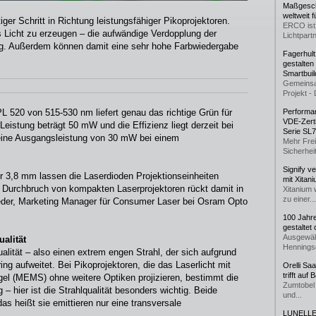
Maßgeschn
weltweit 
iger Schritt in Richtung leistungsfähiger Pikoprojektoren.
ERCO ist 
s Licht zu erzeugen – die aufwändige Verdopplung der
Lichtpartn
tig. Außerdem können damit eine sehr hohe Farbwiedergabe
Fagerhul
gestalten
Smartbuil
Gemeinsa
Projekt - 
L 520 von 515-530 nm liefert genau das richtige Grün für
Performan
VDE-Zerti
eistung beträgt 50 mW und die Effizienz liegt derzeit bei
Serie SL
 eine Ausgangsleistung von 30 mW bei einem
Mehr Frei
Sicherheit
Signify v
3,8 mm lassen die Laserdioden Projektionseinheiten
mit Xitan
 Durchbruch von kompakten Laserprojektoren rückt damit in
Xitanium 
zu einer...
neder, Marketing Manager für Consumer Laser bei Osram Opto
100 Jahr
gestaltet
Ausgewäh
alität
Henningse
alität – also einen extrem engen Strahl, der sich aufgrund
ng aufweitet. Bei Pikoprojektoren, die das Laserlicht mit
Orelli Sa
trifft auf
el (MEMS) ohne weitere Optiken projizieren, bestimmt die
Zumtobel 
– hier ist die Strahlqualität besonders wichtig. Beide
und...
as heißt sie emittieren nur eine transversale
LUNELLE 