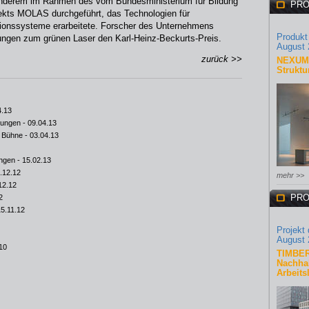
anderem im Rahmen des vom Bundesministerium für Bildung
PRO
ekts MOLAS durchgeführt, das Technologien für
tionssysteme erarbeitete. Forscher des Unternehmens
Produkt
stungen zum grünen Laser den Karl-Heinz-Beckurts-Preis.
August 
zurück >>
NEXUM 
Struktu
4.13
tungen
- 09.04.13
e Bühne
- 03.04.13
ungen
- 15.02.13
.12.12
mehr >>
12.12
PRO
2
15.11.12
Projekt
August 
10
TIMBER
Nachhal
Arbeits