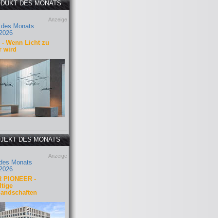
DUKT DES MONATS
Anzeige
 des Monats
2026
- Wenn Licht zu
r wird
JEKT DES MONATS
Anzeige
 des Monats
2026
 PIONEER -
tige
landschaften