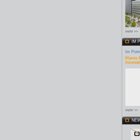
mehr >>
IM 
Im Portr
Klares 
Innovat
mehr >>
NEW