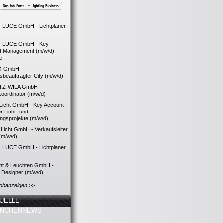
LUCE GmbH - Lichtplaner
 LUCE GmbH - Key
t Management (m/w/d)
ie
O GmbH -
bsbeauftragter City (m/w/d)
TZ-WILA GmbH -
koordinator (m/w/d)
icht GmbH - Key Account
 Licht- und
ngsprojekte (m/w/d)
icht GmbH - Verkaufsleiter
(m/w/d)
LUCE GmbH - Lichtplaner
cht & Leuchten GmbH -
g Designer (m/w/d)
Jobanzeigen >>
UELLE
ANCHENNEWS