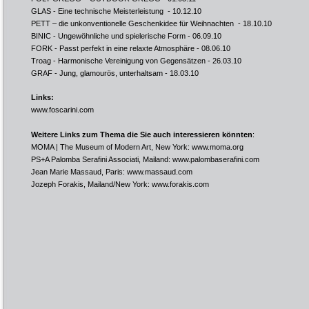
GLAS - Eine technische Meisterleistung
- 10.12.10
PETT – die unkonventionelle Geschenkidee für Weihnachten
- 18.10.10
BINIC - Ungewöhnliche und spielerische Form
- 06.09.10
FORK - Passt perfekt in eine relaxte Atmosphäre
- 08.06.10
Troag - Harmonische Vereinigung von Gegensätzen
- 26.03.10
GRAF - Jung, glamourös, unterhaltsam
- 18.03.10
Links:
www.foscarini.com
Weitere Links zum Thema die Sie auch interessieren könnten
:
MOMA | The Museum of Modern Art, New York:
www.moma.org
PS+A Palomba Serafini Associati, Mailand:
www.palombaserafini.com
Jean Marie Massaud, Paris:
www.massaud.com
Jozeph Forakis, Mailand/New York:
www.forakis.com