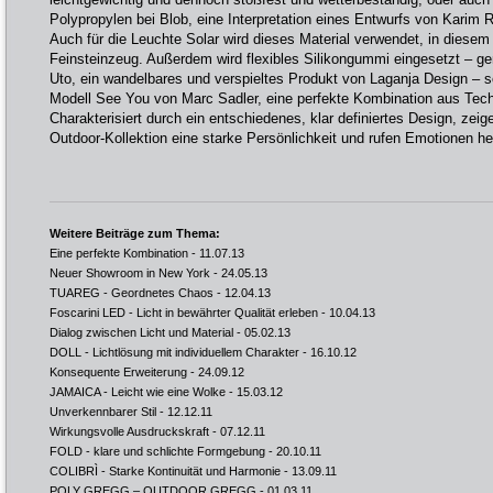
Polypropylen bei Blob, eine Interpretation eines Entwurfs von Karim
Auch für die Leuchte Solar wird dieses Material verwendet, in diesem 
Feinsteinzeug. Außerdem wird flexibles Silikongummi eingesetzt – gen
Uto, ein wandelbares und verspieltes Produkt von Laganja Design – 
Modell See You von Marc Sadler, eine perfekte Kombination aus Tec
Charakterisiert durch ein entschiedenes, klar definiertes Design, zeig
Outdoor-Kollektion eine starke Persönlichkeit und rufen Emotionen he
Weitere Beiträge zum Thema:
Eine perfekte Kombination
- 11.07.13
Neuer Showroom in New York
- 24.05.13
TUAREG - Geordnetes Chaos
- 12.04.13
Foscarini LED - Licht in bewährter Qualität erleben
- 10.04.13
Dialog zwischen Licht und Material
- 05.02.13
DOLL - Lichtlösung mit individuellem Charakter
- 16.10.12
Konsequente Erweiterung
- 24.09.12
JAMAICA - Leicht wie eine Wolke
- 15.03.12
Unverkennbarer Stil
- 12.12.11
Wirkungsvolle Ausdruckskraft
- 07.12.11
FOLD - klare und schlichte Formgebung
- 20.10.11
COLIBRÌ - Starke Kontinuität und Harmonie
- 13.09.11
POLY GREGG – OUTDOOR GREGG
- 01.03.11