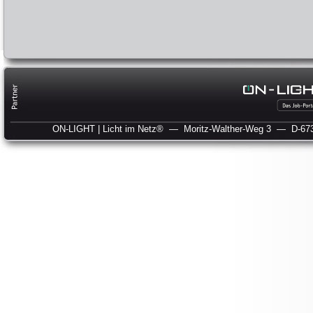
ON-LIGHT | Licht im Netz®
— Moritz-Walther-Weg 3
— D-673