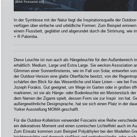
[Bild: Foscarini srl]
In der Symbiose mit der Natur liegt die Inspirationsquelle der Outdoor
verfügen über einfache und urbildliche Formen: Zum Beispiel erinnern
einem Flussbett, geglättet und abgerundet durch die Strömung, wie i
+ R Palomba.
Diese Leuchte ist nun auch als Hängeleuchte für den Außenbereich i
erhältlich: Medium, Large und Extra Large. Sie wecken Assoziation 
Glimmen einer Sonnenfinsternis, wie im Fall von Solar, entworfen vo
der Outdoor-Version eine glatte Oberfläche besitzt, von der Regentrop
schärfen den Blick für das Wesentliche und klare Linien – wie bei Fo
Jozeph Forakis. Gut geeignet, um Wege im Garten oder in großen öff
markieren, ist sie als Hänge- oder Bodenleuchte ein Meisterstück der 
dem Namen der Zigarre spielt, dessen Form sie zur Inspir ion hat. G
außergewöhnliche Designsprache, hat sie sich einen Platz in der dau
Yorker Ausstellung MOMA geschafft.
Für die Outdoor-Kollektion verwendet Foscarini eine Reihe verschiede
ein dekoratives Moment und einen szenischen Lichteffekt auch im Au
Zum Einsatz kommen zum Beispiel Polyäthylen bei den Modellen Gr
leichtgewichtig und dennoch stoßfest und wetterbeständig, oder auch 