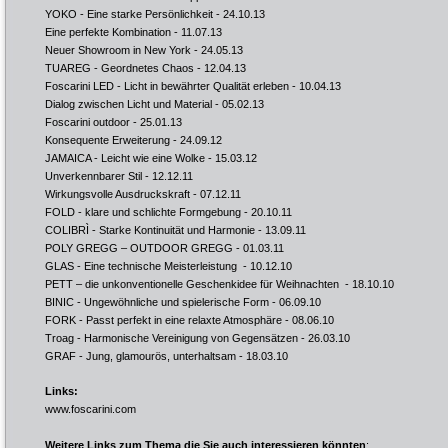
YOKO - Eine starke Persönlichkeit
- 24.10.13
Eine perfekte Kombination
- 11.07.13
Neuer Showroom in New York
- 24.05.13
TUAREG - Geordnetes Chaos
- 12.04.13
Foscarini LED - Licht in bewährter Qualität erleben
- 10.04.13
Dialog zwischen Licht und Material
- 05.02.13
Foscarini outdoor
- 25.01.13
Konsequente Erweiterung
- 24.09.12
JAMAICA - Leicht wie eine Wolke
- 15.03.12
Unverkennbarer Stil
- 12.12.11
Wirkungsvolle Ausdruckskraft
- 07.12.11
FOLD - klare und schlichte Formgebung
- 20.10.11
COLIBRÌ - Starke Kontinuität und Harmonie
- 13.09.11
POLY GREGG – OUTDOOR GREGG
- 01.03.11
GLAS - Eine technische Meisterleistung
- 10.12.10
PETT – die unkonventionelle Geschenkidee für Weihnachten
- 18.10.10
BINIC - Ungewöhnliche und spielerische Form
- 06.09.10
FORK - Passt perfekt in eine relaxte Atmosphäre
- 08.06.10
Troag - Harmonische Vereinigung von Gegensätzen
- 26.03.10
GRAF - Jung, glamourös, unterhaltsam
- 18.03.10
Links:
www.foscarini.com
Weitere Links zum Thema die Sie auch interessieren könnten
: