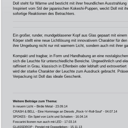
Doll steht für Wärme und besticht mit ihrer freundlichen Ausstrahlun
Inspiriert vom Stil der japanischen Kokeshi-Puppen, weckt Doll mit ih
sofortige Reaktionen des Betrachters.
Ein großer, runder, mundgeblasener Kopf aus Glas gepaart mit einem 
Körper stellt eine neue Lichtlösung mit innovativem Charakter für den 
ihre Umgebung nicht nur mit warmem Licht, sondern auch mit ihrer ga
Kompakt und tragbar, in Form und Handhabung an eine nostalgischen
sich die Leuchte für unterschiedliche Bereiche. Ungewöhnlich und ele
raffiniert in Grau, klassisch in Elfenbein oder lebhaft und extrovertiert
wird der starke Charakter der Leuchte zum Ausdruck gebracht. Präsen
Verpackung ist Doll das ideale Geschenk.
Weitere Beiträge zum Thema:
In neuem Licht – Birdie Metal
- 23.09.14
CRASH & BELL - Eine Hommage an Diesels „Rock-’n’-Roll-Soul“
- 04.07.14
SPOKES - Ein Spiel von Licht und Schatten
- 16.04.14
Foscarini Ikonen nun auch mit LED
- 17.03.14
GLASSDROP - Pendel mit Doppelleben
- 15.11.13