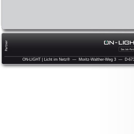
ON-LIGHT | Licht im Netz®
— Moritz-Walther-Weg 3
— D-673