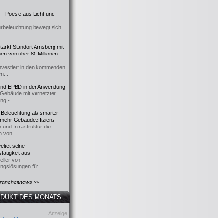
- Poesie aus Licht und
urbeleuchtung bewegt sich
ärkt Standort Arnsberg mit
onen von über 80 Millionen
nvestiert in den kommenden
n...
d EPBD in der Anwendung
e Gebäude mit vernetzter
ng -...
 Beleuchtung als smarter
 mehr Gebäudeeffizienz
 und Infrastruktur die
n von...
itet seine
tätigkeit aus
eller von
ngslösungen für...
Branchennews >>
DUKT DES MONATS
Anzeige