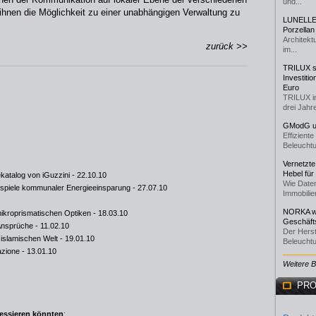
und...
 ihnen die Möglichkeit zu einer unabhängigen Verwaltung zu
LUNELLE 
Porzellan
Architekt
zurück >>
im...
TRILUX st
Investiti
Euro
TRILUX i
drei Jahre
GModG un
Effizient
Beleuchtu
Vernetzte
Hebel für
ekatalog von iGuzzini
- 22.10.10
Wie Daten
ispiele kommunaler Energieeinsparung
- 27.07.10
Immobilie
NORKA we
mikroprismatischen Optiken
- 18.03.10
Geschäfts
 Ansprüche
- 11.02.10
Der Herst
r islamischen Welt
- 19.01.10
Beleuchtu
azione
- 13.01.10
Weitere 
PRO
ressieren könnten
: