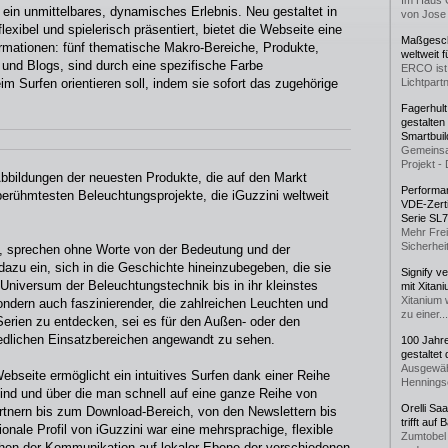
Im Haus 
ein unmittelbares, dynamisches Erlebnis. Neu gestaltet in
von Jose 
lexibel und spielerisch präsentiert, bietet die Webseite eine
Maßgeschn
rmationen: fünf thematische Makro-Bereiche, Produkte,
weltweit 
 und Blogs, sind durch eine spezifische Farbe
ERCO ist 
m Surfen orientieren soll, indem sie sofort das zugehörige
Lichtpartn
Fagerhul
gestalten
Smartbuil
Gemeinsa
Projekt - 
Abbildungen der neuesten Produkte, die auf den Markt
Performan
berühmtesten Beleuchtungsprojekte, die iGuzzini weltweit
VDE-Zerti
Serie SL
Mehr Frei
Sicherheit
m, sprechen ohne Worte von der Bedeutung und der
 dazu ein, sich in die Geschichte hineinzubegeben, die sie
Signify v
Universum der Beleuchtungstechnik bis in ihr kleinstes
mit Xitan
Xitanium 
sondern auch faszinierender, die zahlreichen Leuchten und
zu einer...
Serien zu entdecken, sei es für den Außen- oder den
hiedlichen Einsatzbereichen angewandt zu sehen.
100 Jahr
gestaltet
Ausgewäh
Webseite ermöglicht ein intuitives Surfen dank einer Reihe
Henningse
 sind und über die man schnell auf eine ganze Reihe von
Orelli Sa
artnern bis zum Download-Bereich, von den Newslettern bis
trifft auf
onale Profil von iGuzzini war eine mehrsprachige, flexible
Zumtobel 
hen der Kommunikation auf lokaler Ebene der verschiedenen