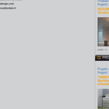
Produkt
design.com
August 
.websolute.it
NEXUM 
Struktu
mehr >>
PRO
Projekt
August 
TIMBER
Nachhal
Arbeits