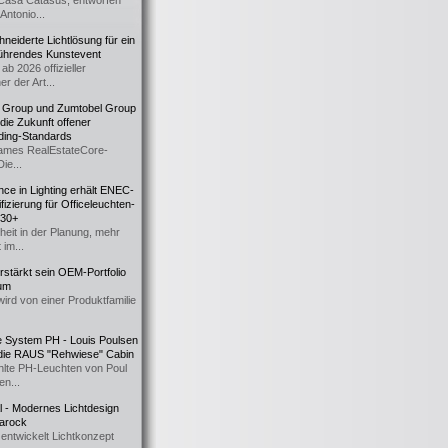
Casa Catasüs, entworfen
Antonio...
eiderte Lichtlösung für ein
führendes Kunstevent
ab 2026 offizieller
er der Art...
t Group und Zumtobel Group
 die Zukunft offener
ding-Standards
mes RealEstateCore-
Die...
ce in Lighting erhält ENEC-
fizierung für Officeleuchten-
730+
heit in der Planung, mehr
 im...
erstärkt sein OEM-Portfolio
ium
wird von einer Produktfamilie
e System PH - Louis Poulsen
 die RAUS "Rehwiese" Cabin
lte PH-Leuchten von Poul
n...
al - Modernes Lichtdesign
 Barock
entwickelt Lichtkonzept