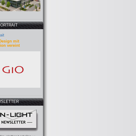
PORTRAIT
ait
Design mit
ion vereint
SLETTER