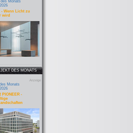
 des Monats
2026
- Wenn Licht zu
r wird
JEKT DES MONATS
Anzeige
 des Monats
2026
 PIONEER -
tige
landschaften