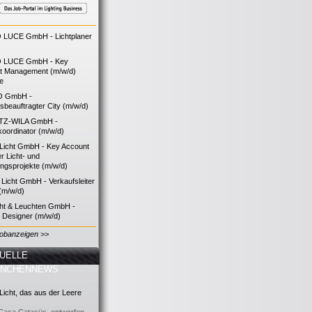
LUCE GmbH - Lichtplaner
 LUCE GmbH - Key
t Management (m/w/d)
ie
O GmbH -
bsbeauftragter City (m/w/d)
TZ-WILA GmbH -
koordinator (m/w/d)
icht GmbH - Key Account
 Licht- und
ngsprojekte (m/w/d)
icht GmbH - Verkaufsleiter
(m/w/d)
cht & Leuchten GmbH -
g Designer (m/w/d)
Jobanzeigen >>
UELLE
ANCHENNEWS
icht, das aus der Leere