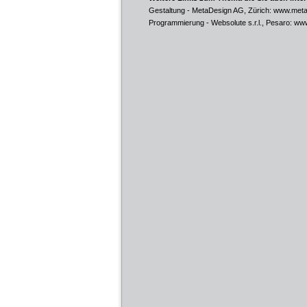
Gestaltung - MetaDesign AG, Zürich:
www.meta
Programmierung - Websolute s.r.l., Pesaro:
www