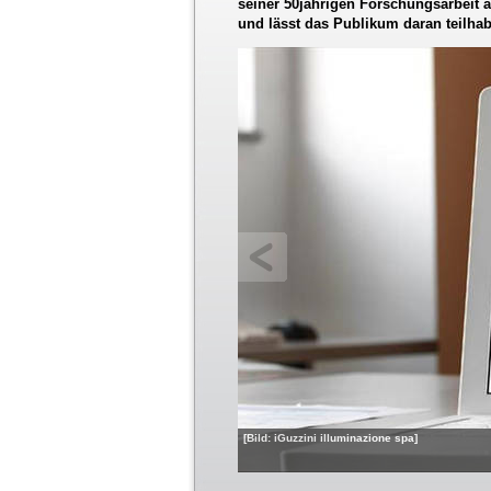
seiner 50jährigen Forschungsarbeit a
und lässt das Publikum daran teilha
[Bild: iGuzzini illuminazione spa]