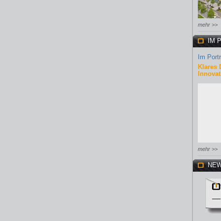
mehr >>
IM 
Im Portr
Klares 
Innovat
mehr >>
NEW