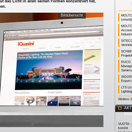
uf das Licht in allen seinen Formen konzentriert hat,
ben.
Bildübersicht
MOLTO 
(m/w/d)
MOLTO
Accoun
Industr
SITEC
Vertrie
SCHMI
Projekt
RUCO L
Manager
Sanieru
SIGOR L
Export 
LTS Li
Lightin
Weitere 
AKT
BR
VUOTA - L
kommt