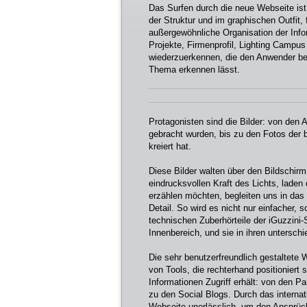
Das Surfen durch die neue Webseite ist 
der Struktur und im graphischen Outfit, f
außergewöhnliche Organisation der Info
Projekte, Firmenprofil, Lighting Campus
wiederzuerkennen, die den Anwender bei
Thema erkennen lässt.
Protagonisten sind die Bilder: von den 
gebracht wurden, bis zu den Fotos der 
kreiert hat.
Diese Bilder walten über den Bildschir
eindrucksvollen Kraft des Lichts, laden
erzählen möchten, begleiten uns in das 
Detail. So wird es nicht nur einfacher, 
technischen Zuberhörteile der iGuzzini-
Innenbereich, und sie in ihren untersc
Die sehr benutzerfreundlich gestaltete 
von Tools, die rechterhand positioniert
Informationen Zugriff erhält: von den P
zu den Social Blogs. Durch das internati
Webseite unerlässlich, um den Ansprüc