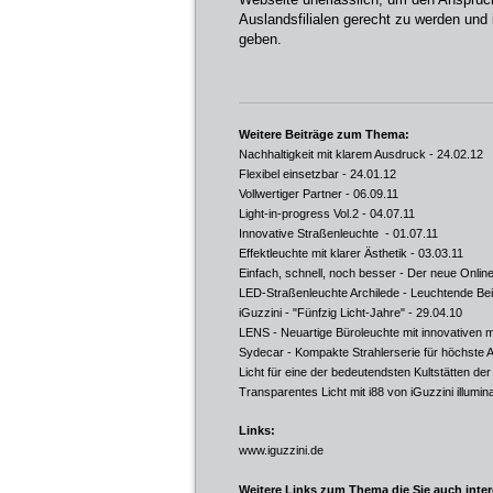
Auslandsfilialen gerecht zu werden und
geben.
Weitere Beiträge zum Thema:
Nachhaltigkeit mit klarem Ausdruck
- 24.02.12
Flexibel einsetzbar
- 24.01.12
Vollwertiger Partner
- 06.09.11
Light-in-progress Vol.2
- 04.07.11
Innovative Straßenleuchte
- 01.07.11
Effektleuchte mit klarer Ästhetik
- 03.03.11
Einfach, schnell, noch besser - Der neue Onlin
LED-Straßenleuchte Archilede - Leuchtende Be
iGuzzini - "Fünfzig Licht-Jahre"
- 29.04.10
LENS - Neuartige Büroleuchte mit innovativen 
Sydecar - Kompakte Strahlerserie für höchste
Licht für eine der bedeutendsten Kultstätten de
Transparentes Licht mit i88 von iGuzzini illumin
Links:
www.iguzzini.de
Weitere Links zum Thema die Sie auch inte