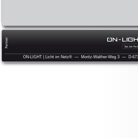
ON-LIGHT | Licht im Netz®
— Moritz-Walther-Weg 3
— D-673