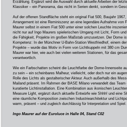
Erzählung. Ergänzt wird die Auswahl durch aktuelle Arbeiten der letz
Klassiker – ein Panorama, das nicht in Serien denkt, sondern in Gesc
Auf der offenen Standfläche steht ein original Fiat 500, Baujahr 19
Arrangement ist eine Reminiszenz an eine legendäre Aufnahme von F
Maurer selbst in einem Fiat 500 unter einer solchen Leuchte inszenie
nicht nur auf Ingo Maurers spielerischen Umgang mit Licht, Form und
die Fähigkeit, Projekte im großen Maßstab umzusetzen. Der Dome ist 
Kompetenz: In der Münchner U-Bahn-Station Westfriedhof, einem der 
Projekte – wurde das Motiv in Form von Lichtkuppeln mit 380 cm Durc
Maurer war hier, wie auch bei vielen weiteren Stationen, für das ges
verantwortlich.
Wie ein Farbschatten scheint die Leuchtfarbe der Dome-Innenseite au
zu sein – ein scheinbares Malheur, vielleicht, oder doch nur ein au
Rolle des Lichts als gestalterischer Akteur. Auch außerhalb des Mess
Mailand präsent. Im Rahmen der BASE Milano verwandelt das Team da
kuratierte Lichtinstallation. Eine Kombination aus ikonischen Leuchte
Measure Light, ergänzt durch aktuelle Entwürfe wie Shhh! und eine S
eine räumliche Komposition zwischen Industriearchitektur und Lichtp
warm, präsent – und zugleich durchlässig für Interpretation und Spiel.
Ingo Maurer auf der Euroluce in Halle 04, Stand C02