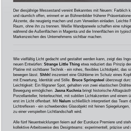
Der diesjährige Messestand vereint Bekanntes mit Neuem: Farblich kraf
und räumlich offen, erinnert er an Bühnenbilder früherer Präsentatione
Akzente, die neugierig machen und zum Verweilen einladen. Leichte P
Raum, ohne ihn zu trennen. Weiße Wandpaneele schaffen eine ruhige
während die Außenflächen in Magenta und die Innenflächen im typis
Markenzeichen des Unternehmens sichtbar machen.
Wie vielfältig Licht gedacht und gestaltet werden kann, zeigt das In
neuen Entwürfen:
Strange Little Thing
etwa reduziert das Prinzip de
Platine mit sichtbarer Technik - ein rohes, flexibles Lichtobjekt, das 
bewegen lässt.
Shhh!
inszeniert eine Glühbirne im Schutz eines Kopf
mit Erwartung, Identität und Stille.
Bruce Springsteel
überzeugt durc
Leichtigkeit: Ein filigraner Spot, gehalten von zwei elastischen Drähte
Bewegung ermöglichen.
Jasna Kuchnia
bringt historische Alltagsästh
Porzellanteller, hinterleuchtet, mit subtilen Lichtakzenten und einem 
erst im Licht offenbart. Mit
Nalum
schließlich interpretiert das Tea
Lichtreflexen - ein schwebendes Glasobjekt mit feinen Spiegelungen, 
zu einer verspielten Lichtlandschaft wird.
Alle fünf Neuentwicklungen feiern auf der Euroluce Premiere und steh
kollektive Arbeitsweise des Designteams: experimentell, präzise und 