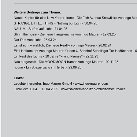
Weitere Beiträge zum Thema:
Neues Kapitel für eine New Yorker Ikone - Die Fifth Avenue Snowflake von Ingo Ma
STRANGE LITTLE THING - Nothing but Light
- 30.04.25
NALUM - Surfen auf Licht
- 11.04.25
Shhh! the noise - Die neue Hängeleuchte von Ingo Maurer
- 19.03.25
Der Duft von Licht
- 28.03.24
Es ist echt – wirklich: Die neue Reality von Ingo Maurer
- 20.02.24
Ein Lichtkonzept von Ingo Maurer für den U-Bahnhof Sendlinger Tor in München
- 0
Ein Fest des Lichts - 10 Jahre "Flying Flames"
- 22.11.23
Neu aufgestellt - Die MOODMOON framed von Ingo Maurer
- 02.11.23
nuunu - Ein Spaziergang im Herbst
- 29.09.23
Links:
Leuchtenhersteller: Ingo Maurer GmbH -
www.ingo-maurer.com
Euroluce: 08.04. – 13.04.2025 -
www.salonemilano.it/en/exhibitions/euroluce