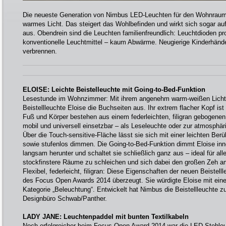
Die neueste Generation von Nimbus LED-Leuchten für den Wohnraum
warmes Licht. Das steigert das Wohlbefinden und wirkt sich sogar au
aus. Obendrein sind die Leuchten familienfreundlich: Leuchtdioden pr
konventionelle Leuchtmittel – kaum Abwärme. Neugierige Kinderhände
verbrennen.
ELOISE: Leichte Beistelleuchte mit Going-to-Bed-Funktion
Lesestunde im Wohnzimmer: Mit ihrem angenehm warm-weißen Licht 
Beistellleuchte Eloise die Buchseiten aus. Ihr extrem flacher Kopf i
Fuß und Körper bestehen aus einem federleichten, filigran gebogenen 
mobil und universell einsetzbar – als Leseleuchte oder zur atmosphä
Über die Touch-sensitive-Fläche lässt sie sich mit einer leichten Ber
sowie stufenlos dimmen. Die Going-to-Bed-Funktion dimmt Eloise inn
langsam herunter und schaltet sie schließlich ganz aus – ideal für alle
stockfinstere Räume zu schleichen und sich dabei den großen Zeh 
Flexibel, federleicht, filigran: Diese Eigenschaften der neuen Beistel
des Focus Open Awards 2014 überzeugt. Sie würdigte Eloise mit eine
Kategorie „Beleuchtung“. Entwickelt hat Nimbus die Beistellleuchte 
Designbüro Schwab/Panther.
LADY JANE: Leuchtenpaddel mit bunten Textilkabeln
Noch erfolgreicher beim Focus Open Award 2014 war die LED-Stehleu