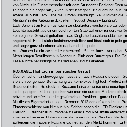
von Nimbus in Zusammenarbeit mit dem Stuttgarter Designer Sven vo
zeichnete sie sogar mit „Silver“ in der Kategorie „Beleuchtung“ aus
Award 2015 hat Lady Jane die Juroren überzeugt: Sie würdigten die L
Mention“ in der Kategorie „Excellent Product Design – Lighting“.
Lady Jane ist an Purismus kaum zu überbieten, weshalb sie zu jedem 
Leuchte besteht aus einem verchromten Stab auf einer runden, weißen
sein eigenes Gewicht gehalten – das längliche Leuchtenpaddel aus ma
angebracht. Es ist stufenloshöhenverstellbar und lässt sich in jede 
und sogar ganz abnehmen als tragbare Lichtquelle.
Auf Wunsch ist ein zweiter Leuchtenkopf – Sister Jane – verfügbar. 
Meter langen Textilkabeln in Neongrün, Pink oder Dunkelgrau. Die Ge
Leseleuchte berührungslos zu bedienen und zu dimmen.
ROXXANE: Highttech in puristischer Gestalt
Über einfache Handbewegungen lässt sich auch Roxxane steuern. Seh
sie sich bei genauer Betrachtung als komplexes Hightech-Produkt m
Besonderheiten. So steckt in Roxxane beispielsweise eine neuarti
leichtgängigen Friktionsgelenken wie man sie aus der Medizintechnik 
präzise und spielfrei in jeder gewünschten Position – ganz ohne Feder
Mit diesen Eigenschaften legte Roxxane 2012 den erfolgreichsten Prod
Firmengeschichte von Nimbus hin. Seither haben die LED-Pioniere u
Dietrich F. Brennenstuhl Roxxane zu einer Produkt-Familie erweitert: E
zwei verschiedenen Höhen sowie als Lese- und als Wandleuchte. Im
außerdem die tragbare Roxxane Go neu auf den Markt kommen. Entw