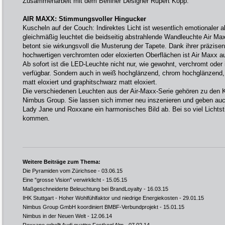
Zusammenarbeit mit dem Berliner Designer Rupert Kopp.
AIR MAXX: Stimmungsvoller Hingucker
Kuscheln auf der Couch: Indirektes Licht ist wesentlich emotionaler 
gleichmäßig leuchtet die beidseitig abstrahlende Wandleuchte Air 
betont sie wirkungsvoll die Musterung der Tapete. Dank ihrer präzisen
hochwertigen verchromten oder eloxierten Oberflächen ist Air Maxx au
Ab sofort ist die LED-Leuchte nicht nur, wie gewohnt, verchromt oder i
verfügbar. Sondern auch in weiß hochglänzend, chrom hochglänzend, t
matt eloxiert und graphitschwarz matt eloxiert.
Die verschiedenen Leuchten aus der Air-Maxx-Serie gehören zu den K
Nimbus Group. Sie lassen sich immer neu inszenieren und geben auch
Lady Jane und Roxxane ein harmonisches Bild ab. Bei so viel Lichts
kommen.
Weitere Beiträge zum Thema:
Die Pyramiden vom Zürichsee
- 03.06.15
Eine "grosse Vision" verwirklicht
- 15.05.15
Maßgeschneiderte Beleuchtung bei BrandLoyalty
- 16.03.15
IHK Stuttgart - Hoher Wohlfühlfaktor und niedrige Energiekosten
- 29.01.15
Nimbus Group GmbH koordiniert BMBF-Verbundprojekt
- 15.01.15
Nimbus in der Neuen Welt
- 12.06.14