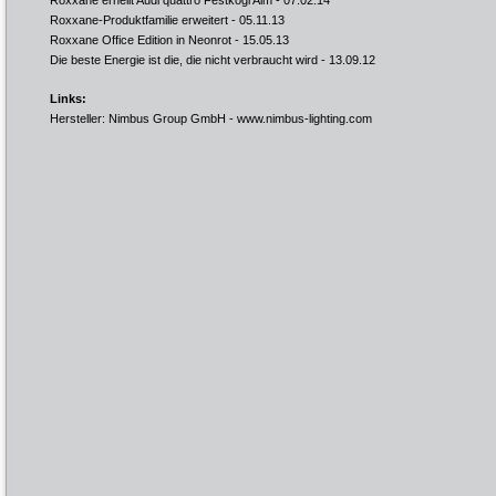
Roxxane erhellt Audi quattro Festkogl Alm
- 07.02.14
Roxxane-Produktfamilie erweitert
- 05.11.13
Roxxane Office Edition in Neonrot
- 15.05.13
Die beste Energie ist die, die nicht verbraucht wird
- 13.09.12
Links:
Hersteller: Nimbus Group GmbH -
www.nimbus-lighting.com