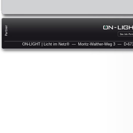
ON-LIGHT | Licht im Netz®
— Moritz-Walther-Weg 3
— D-673