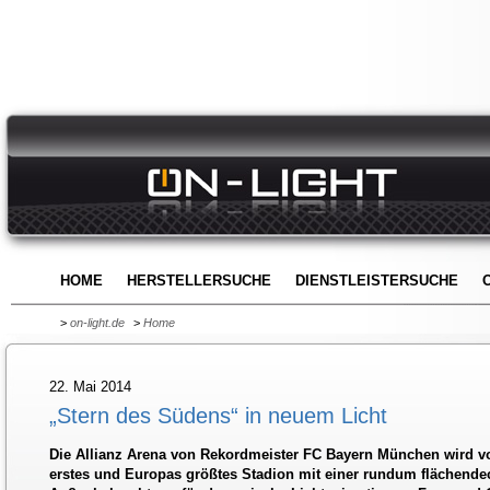
HOME
HERSTELLERSUCHE
DIENSTLEISTERSUCHE
>
on-light.de
>
Home
22. Mai 2014
„Stern des Südens“ in neuem Licht
Die Allianz Arena von Rekordmeister FC Bayern München wird v
erstes und Europas größtes Stadion mit einer rundum flächend