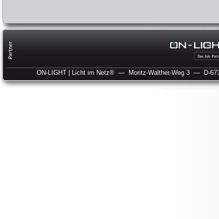
ON-LIGHT | Licht im Netz®
— Moritz-Walther-Weg 3
— D-673