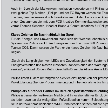
Auch im Bereich der Markenkommunikation kooperieren mit Philips
zwei globale Top-Marken. „Philips und der FC Bayern werden die Faszi
machen, beispielsweise durch Live-Aktionen mit den Fans in der Are
engen Zusammenspiel mit dem FCB kreative Kommunikationskonzepte 
verrät Thomas Schönen, Head of Brand & Communications für Philip
Klares Zeichen für Nachhaltigkeit im Sport
Für die Energie- und Umweltbilanz zahlt sich der Wechsel ebenfalls a
System von Philips senkt den Energieverbrauch um rund 60 Prozent u
Tonnen CO2. Damit setzen die Partner ein klares Zeichen für Nachhalt
Region.
„Durch die Langlebigkeit von LEDs und Zuverlässigkeit der Systeme k
Energieverbrauch und Kosten einsparen, sondern auch den Wartungs
senken“, erläutert Jürgen Muth, Geschäftsführer der Allianz Arena 
Philips liefert zudem umfangreiche Serviceleistungen: von der profess
Projektplanung über die Programmierung und Inbetriebnahme bis hin 
Philips als führender Partner im Bereich Sportstättenbeleuchtun
Philips ist einer der weltweiten Markt- und Innovationsführer für LED
als jedem zweiten der weltgrößten Fußballstadien kommt Beleuchtung
Neun der zwölf brasilianischen WM-Fußballstadien setzen auf die Sy