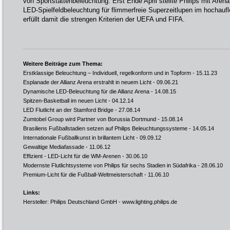
von Sportstättenbeleuchtung. Erst Ende April stellte Philips mit Are
LED-Spielfeldbeleuchtung für flimmerfreie Superzeitlupen im hochau
erfüllt damit die strengen Kriterien der UEFA und FIFA.
Weitere Beiträge zum Thema:
Erstklassige Beleuchtung – Individuell, regelkonform und in Topform
- 15.11.23
Esplanade der Allianz Arena erstrahlt in neuem Licht
- 09.06.21
Dynamische LED-Beleuchtung für die Allianz Arena
- 14.08.15
Spitzen-Basketball im neuen Licht
- 04.12.14
LED Flutlicht an der Stamford Bridge
- 27.08.14
Zumtobel Group wird Partner von Borussia Dortmund
- 15.08.14
Brasiliens Fußballstadien setzen auf Philips Beleuchtungssysteme
- 14.05.14
Internationale Fußballkunst in brillantem Licht
- 09.09.12
Gewaltige Mediafassade
- 11.06.12
Effizient - LED-Licht für die WM-Arenen
- 30.06.10
Modernste Flutlichtsysteme von Philips für sechs Stadien in Südafrika
- 28.06.10
Premium-Licht für die Fußball-Weltmeisterschaft
- 11.06.10
Links:
Hersteller: Philips Deutschland GmbH -
www.lighting.philips.de