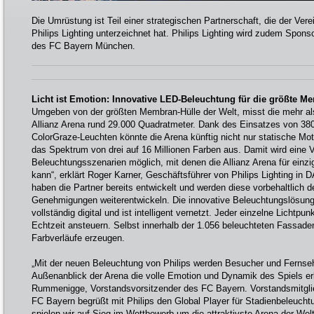
Die Umrüstung ist Teil einer strategischen Partnerschaft, die der Ve
Philips Lighting unterzeichnet hat. Philips Lighting wird zudem Sponsor
des FC Bayern München.
Licht ist Emotion: Innovative LED-Beleuchtung für die größte M
Umgeben von der größten Membran-Hülle der Welt, misst die mehr a
Allianz Arena rund 29.000 Quadratmeter. Dank des Einsatzes von 380
ColorGraze-Leuchten könnte die Arena künftig nicht nur statische Mo
das Spektrum von drei auf 16 Millionen Farben aus. Damit wird eine V
Beleuchtungsszenarien möglich, mit denen die Allianz Arena für einz
kann“, erklärt Roger Karner, Geschäftsführer von Philips Lighting in
haben die Partner bereits entwickelt und werden diese vorbehaltlich d
Genehmigungen weiterentwickeln. Die innovative Beleuchtungslösung 
vollständig digital und ist intelligent vernetzt. Jeder einzelne Lichtpunk
Echtzeit ansteuern. Selbst innerhalb der 1.056 beleuchteten Fassade
Farbverläufe erzeugen.
„Mit der neuen Beleuchtung von Philips werden Besucher und Ferns
Außenanblick der Arena die volle Emotion und Dynamik des Spiels erle
Rummenigge, Vorstandsvorsitzender des FC Bayern. Vorstandsmitgli
FC Bayern begrüßt mit Philips den Global Player für Stadienbeleuc
spielen wir auf Sieg im Wettbewerb um die attraktivste Arena der Welt