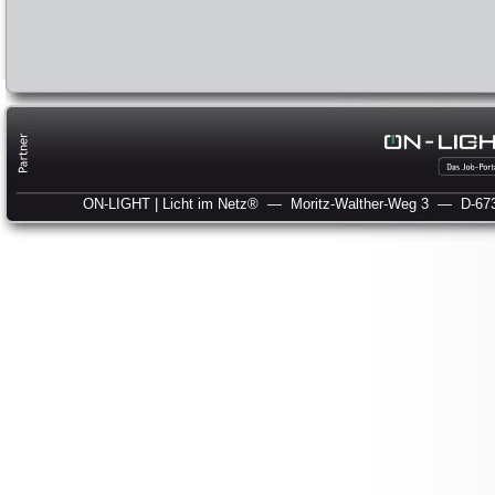
ON-LIGHT | Licht im Netz®
— Moritz-Walther-Weg 3
— D-673