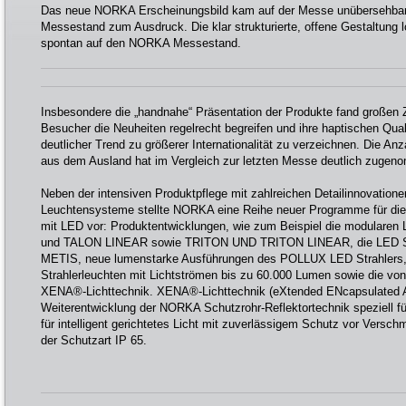
Das neue NORKA Erscheinungsbild kam auf der Messe unübersehbar 
Messestand zum Ausdruck. Die klar strukturierte, offene Gestaltung 
spontan auf den NORKA Messestand.
Insbesondere die „handnahe“ Präsentation der Produkte fand großen 
Besucher die Neuheiten regelrecht begreifen und ihre haptischen Qual
deutlicher Trend zu größerer Internationalität zu verzeichnen. Die 
aus dem Ausland hat im Vergleich zur letzten Messe deutlich zugen
Neben der intensiven Produktpflege mit zahlreichen Detailinnovatione
Leuchtensysteme stellte NORKA eine Reihe neuer Programme für die 
mit LED vor: Produktentwicklungen, wie zum Beispiel die modular
und TALON LINEAR sowie TRITON UND TRITON LINEAR, die LED Sch
METIS, neue lumenstarke Ausführungen des POLLUX LED Strahler
Strahlerleuchten mit Lichtströmen bis zu 60.000 Lumen sowie die v
XENA®-Lichttechnik. XENA®-Lichttechnik (eXtended ENcapsulated As
Weiterentwicklung der NORKA Schutzrohr-Reflektortechnik speziell 
für intelligent gerichtetes Licht mit zuverlässigem Schutz vor Versch
der Schutzart IP 65.