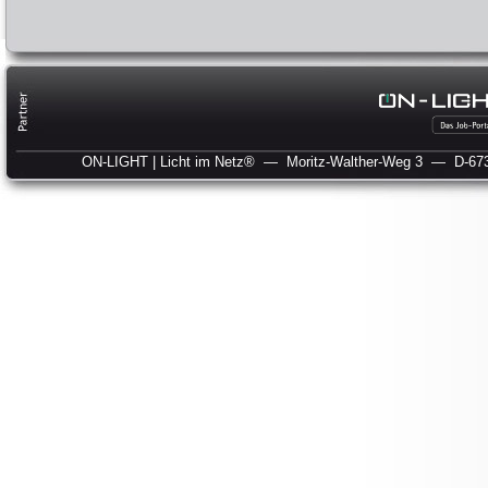
ON-LIGHT | Licht im Netz®
— Moritz-Walther-Weg 3
— D-673