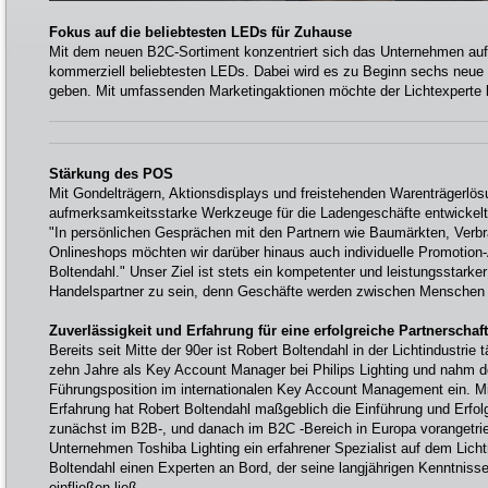
Fokus auf die beliebtesten LEDs für Zuhause
Mit dem neuen B2C-Sortiment konzentriert sich das Unternehmen auf
kommerziell beliebtesten LEDs. Dabei wird es zu Beginn sechs neue
geben. Mit umfassenden Marketingaktionen möchte der Lichtexperte
Stärkung des POS
Mit Gondelträgern, Aktionsdisplays und freistehenden Warenträgerlö
aufmerksamkeitsstarke Werkzeuge für die Ladengeschäfte entwickelt
"In persönlichen Gesprächen mit den Partnern wie Baumärkten, Verb
Onlineshops möchten wir darüber hinaus auch individuelle Promotion-A
Boltendahl." Unser Ziel ist stets ein kompetenter und leistungsstarke
Handelspartner zu sein, denn Geschäfte werden zwischen Menschen
Zuverlässigkeit und Erfahrung für eine erfolgreiche Partnerschaft
Bereits seit Mitte der 90er ist Robert Boltendahl in der Lichtindustrie t
zehn Jahre als Key Account Manager bei Philips Lighting und nahm d
Führungsposition im internationalen Key Account Management ein. Mi
Erfahrung hat Robert Boltendahl maßgeblich die Einführung und Erfol
zunächst im B2B-, und danach im B2C -Bereich in Europa vorangetrieb
Unternehmen Toshiba Lighting ein erfahrener Spezialist auf dem Lich
Boltendahl einen Experten an Bord, der seine langjährigen Kenntnisse
einfließen ließ.