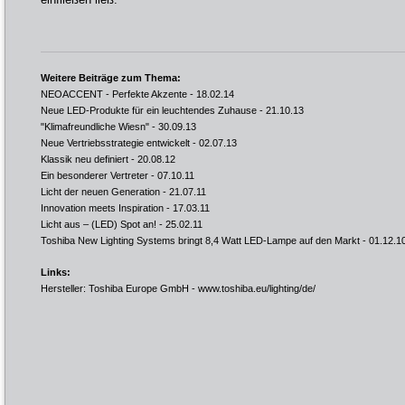
Weitere Beiträge zum Thema:
NEOACCENT - Perfekte Akzente
- 18.02.14
Neue LED-Produkte für ein leuchtendes Zuhause
- 21.10.13
"Klimafreundliche Wiesn"
- 30.09.13
Neue Vertriebsstrategie entwickelt
- 02.07.13
Klassik neu definiert
- 20.08.12
Ein besonderer Vertreter
- 07.10.11
Licht der neuen Generation
- 21.07.11
Innovation meets Inspiration
- 17.03.11
Licht aus – (LED) Spot an!
- 25.02.11
Toshiba New Lighting Systems bringt 8,4 Watt LED-Lampe auf den Markt
- 01.12.1
Links:
Hersteller: Toshiba Europe GmbH -
www.toshiba.eu/lighting/de/