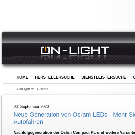
HOME
HERSTELLERSUCHE
DIENSTLEISTERSUCHE
>
on-light.de
>
Home
03. September 2020
Neue Generation von Osram LEDs - Mehr Sic
Autofahren
Nachfolgegeneration der Oslon Compact PL und weitere Variante