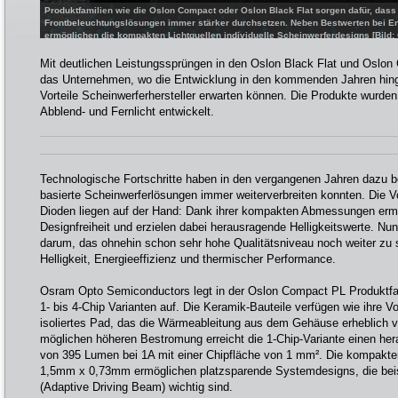
Produktfamilien wie die Oslon Compact oder Oslon Black Flat sorgen dafür, dass
Frontbeleuchtungslösungen immer stärker durchsetzen. Neben Bestwerten bei Ener
ermöglichen die kompakten Lichtquellen individuelle Scheinwerferdesigns [Bil
GmbH]
Mit deutlichen Leistungssprüngen in den Oslon Black Flat und Oslon
das Unternehmen, wo die Entwicklung in den kommenden Jahren hing
Vorteile Scheinwerferhersteller erwarten können. Die Produkte wurden
Abblend- und Fernlicht entwickelt.
Technologische Fortschritte haben in den vergangenen Jahren dazu b
basierte Scheinwerferlösungen immer weiterverbreiten konnten. Die Vor
Dioden liegen auf der Hand: Dank ihrer kompakten Abmessungen erm
Designfreiheit und erzielen dabei herausragende Helligkeitswerte. Nun
darum, das ohnehin schon sehr hohe Qualitätsniveau noch weiter zu s
Helligkeit, Energieeffizienz und thermischer Performance.
Osram Opto Semiconductors legt in der Oslon Compact PL Produktfam
1- bis 4-Chip Varianten auf. Die Keramik-Bauteile verfügen wie ihre Vo
isoliertes Pad, das die Wärmeableitung aus dem Gehäuse erheblich v
möglichen höheren Bestromung erreicht die 1-Chip-Variante einen her
von 395 Lumen bei 1A mit einer Chipfläche von 1 mm². Die kompak
1,5mm x 0,73mm ermöglichen platzsparende Systemdesigns, die bei
(Adaptive Driving Beam) wichtig sind.