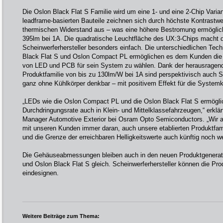
Die Oslon Black Flat S Familie wird um eine 1- und eine 2-Chip Variant
leadframe-basierten Bauteile zeichnen sich durch höchste Kontrastwe
thermischen Widerstand aus – was eine höhere Bestromung ermöglicht
395lm bei 1A. Die quadratische Leuchtfläche des UX:3-Chips macht d
Scheinwerferhersteller besonders einfach. Die unterschiedlichen Tec
Black Flat S und Oslon Compact PL ermöglichen es dem Kunden die
von LED und PCB für sein System zu wählen. Dank der herausragend
Produktfamilie von bis zu 130lm/W bei 1A sind perspektivisch auch S
ganz ohne Kühlkörper denkbar – mit positivem Effekt für die System
„LEDs wie die Oslon Compact PL und die Oslon Black Flat S ermögl
Durchdringungsrate auch in Klein- und Mittelklassefahrzeugen,“ erklär
Manager Automotive Exterior bei Osram Opto Semiconductors. „Wir a
mit unseren Kunden immer daran, auch unsere etablierten Produktfam
und die Grenze der erreichbaren Helligkeitswerte auch künftig noch we
Die Gehäuseabmessungen bleiben auch in den neuen Produktgenera
und Oslon Black Flat S gleich. Scheinwerferhersteller können die Pr
eindesignen.
Weitere Beiträge zum Thema: