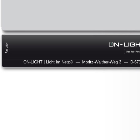
ON-LIGHT | Licht im Netz®
— Moritz-Walther-Weg 3
— D-673