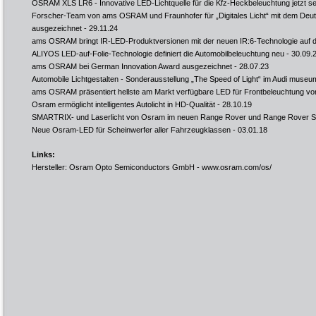
OSRAM XLS LR6 - Innovative LED-Lichtquelle für die Kfz-Heckbeleuchtung jetzt ser
Forscher-Team von ams OSRAM und Fraunhofer für „Digitales Licht“ mit dem Deu
ausgezeichnet
- 29.11.24
ams OSRAM bringt IR-LED-Produktversionen mit der neuen IR:6-Technologie auf 
ALIYOS LED-auf-Folie-Technologie definiert die Automobilbeleuchtung neu
- 30.09.
ams OSRAM bei German Innovation Award ausgezeichnet
- 28.07.23
Automobile Lichtgestalten - Sonderausstellung „The Speed of Light“ im Audi muse
ams OSRAM präsentiert hellste am Markt verfügbare LED für Frontbeleuchtung vo
Osram ermöglicht intelligentes Autolicht in HD-Qualität
- 28.10.19
SMARTRIX- und Laserlicht von Osram im neuen Range Rover und Range Rover S
Neue Osram-LED für Scheinwerfer aller Fahrzeugklassen
- 03.01.18
Links:
Hersteller: Osram Opto Semiconductors GmbH -
www.osram.com/os/