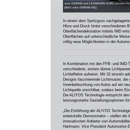
ams OSRAM und LEONHARD KURZ werden ihren 
[Bild: ams OSRAM AG]
In einem dem Spritzguss nachgelagert
Hitze und Druck hinter verschiedenen Bl
Oberflächendekoration mittels IMD entste
Oberflächen auf unterschiedliche Weise
völlig neue Möglichkeiten in der Automo
In Kombination mit den FFB- und IMD-T
verschiedene, extrem dünne Lichtpaneel
Lichteffekte aufweist. Mit 32 einzeln 
Designs faszinierende Lichtmuster, die 
Innenbeleuchtung von Autos auf ein neu
Lichtquelle unsichtbar, sodass beim Ein
Die ALIYOS Technologie entspricht den
leistungsstarke Gestaltungsoptionen für
„Die Einführung der ALIYOS Technolo
entwickelte Demonstrator – stellen die
innovativsten Anbieter von Automobilbel
Hartmann, Vice President Automotive E