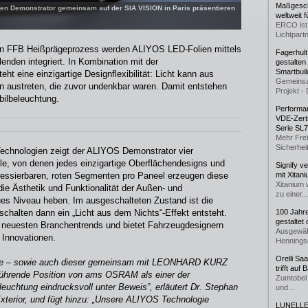
Maßgeschn
Demonstrator gemeinsam auf der SIA VISION in Paris präsentieren
weltweit 
ERCO ist 
Lichtpartn
en FFB Heißprägeprozess werden ALIYOS LED-Folien mittels
Fagerhul
enden integriert. In Kombination mit der
gestalten
Smartbuil
ht eine einzigartige Designflexibilität: Licht kann aus
Gemeinsa
n austreten, die zuvor undenkbar waren. Damit entstehen
Projekt - 
bilbeleuchtung.
Performan
VDE-Zerti
Serie SL
Mehr Frei
Sicherheit
echnologien zeigt der ALIYOS Demonstrator vier
e, von denen jedes einzigartige Oberflächendesigns und
Signify v
adressierbaren, roten Segmenten pro Paneel erzeugen diese
mit Xitan
Xitanium 
die Ästhetik und Funktionalität der Außen- und
zu einer...
es Niveau heben. Im ausgeschalteten Zustand ist die
schalten dann ein „Licht aus dem Nichts“-Effekt entsteht.
100 Jahr
gestaltet
 neuesten Branchentrends und bietet Fahrzeugdesignern
Ausgewäh
 Innovationen.
Henningse
Orelli Sa
gie – sowie auch dieser gemeinsam mit LEONHARD KURZ
trifft auf
 führende Position von ams OSRAM als einer der
Zumtobel 
euchtung eindrucksvoll unter Beweis”, erläutert Dr. Stephan
und...
xterior, und fügt hinzu: „Unsere ALIYOS Technologie
LUNELLE 