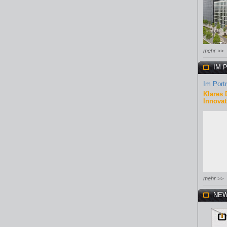
mehr >>
IM 
Im Portr
Klares 
Innovat
mehr >>
NEW