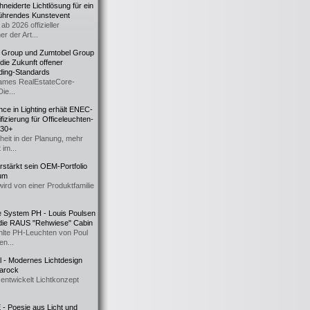
eiderte Lichtlösung für ein
führendes Kunstevent
ab 2026 offizieller
er der Art...
t Group und Zumtobel Group
 die Zukunft offener
ding-Standards
mes RealEstateCore-
Die...
ce in Lighting erhält ENEC-
fizierung für Officeleuchten-
730+
heit in der Planung, mehr
 im...
erstärkt sein OEM-Portfolio
ium
wird von einer Produktfamilie
e System PH - Louis Poulsen
 die RAUS "Rehwiese" Cabin
lte PH-Leuchten von Poul
n...
al - Modernes Lichtdesign
 Barock
entwickelt Lichtkonzept
- Poesie aus Licht und