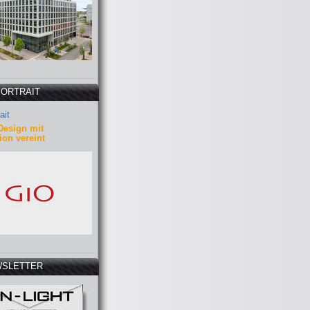
PORTRAIT
ait
Design mit
ion vereint
SLETTER