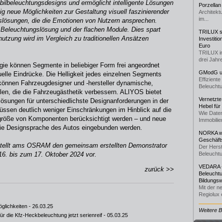
bilbeleuchtungsdesigns und ermöglicht intelligente Lösungen
Porzellan
lig neue Möglichkeiten zur Gestaltung visuell faszinierender
Architekt
im...
gslösungen, die die Emotionen von Nutzern ansprechen.
r Beleuchtungslösung und der flachen Module. Dies spart
TRILUX st
utzung wird im Vergleich zu traditionellen Ansätzen
Investiti
Euro
TRILUX i
drei Jahre
ie können Segmente in beliebiger Form frei angeordnet
GModG un
suelle Eindrücke. Die Helligkeit jedes einzelnen Segments
Effizient
önnen Fahrzeugdesigner und -hersteller dynamische,
Beleuchtu
llen, die die Fahrzeugästhetik verbessern. ALIYOS bietet
Vernetzte
lösungen für unterschiedlichste Designanforderungen in der
Hebel für
ssen deutlich weniger Einschränkungen im Hinblick auf die
Wie Daten
ugröße von Komponenten berücksichtigt werden – und neue
Immobilie
die Designsprache des Autos eingebunden werden.
NORKA we
Geschäfts
ellt ams OSRAM den gemeinsam erstellten Demonstrator
Der Herst
16. bis zum 17. Oktober 2024 vor.
Beleuchtu
VEDARA -
zurück >>
Beleuchtu
Bildungsw
Mit der n
Regiolux e
glichkeiten
- 26.03.25
Weitere 
r die Kfz-Heckbeleuchtung jetzt serienreif
- 05.03.25