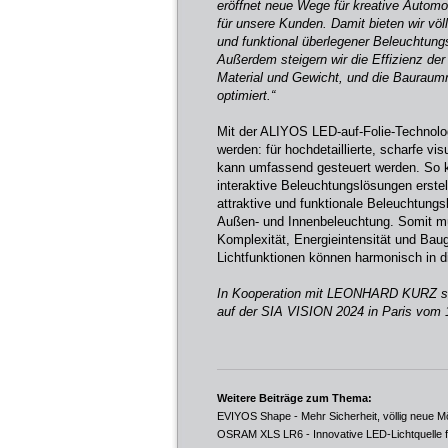
eröffnet neue Wege für kreative Automo
für unsere Kunden. Damit bieten wir völ
und funktional überlegener Beleuchtun
Außerdem steigern wir die Effizienz de
Material und Gewicht, und die Bauraumn
optimiert.“
Mit der ALIYOS LED-auf-Folie-Technolog
werden: für hochdetaillierte, scharfe vi
kann umfassend gesteuert werden. So k
interaktive Beleuchtungslösungen erste
attraktive und funktionale Beleuchtungs
Außen- und Innenbeleuchtung. Somit mü
Komplexität, Energieintensität und Ba
Lichtfunktionen können harmonisch in 
In Kooperation mit LEONHARD KURZ st
auf der SIA VISION 2024 in Paris vom 
Weitere Beiträge zum Thema:
EVIYOS Shape - Mehr Sicherheit, völlig neue Mö
OSRAM XLS LR6 - Innovative LED-Lichtquelle fü