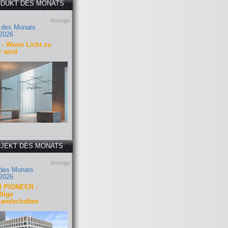
DUKT DES MONATS
Anzeige
 des Monats
2026
- Wenn Licht zu
r wird
JEKT DES MONATS
Anzeige
 des Monats
2026
 PIONEER -
tige
landschaften