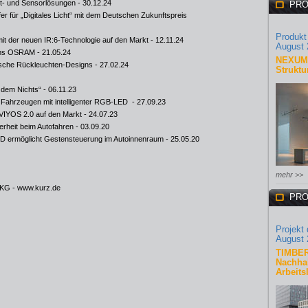
t- und Sensorlösungen
- 30.12.24
PRO
ür „Digitales Licht“ mit dem Deutschen Zukunftspreis
Produkt
t der neuen IR:6-Technologie auf den Markt
- 12.11.24
August 
 ams OSRAM
- 21.05.24
NEXUM 
sche Rückleuchten-Designs
- 27.02.24
Struktu
 dem Nichts“
- 06.11.23
Fahrzeugen mit intelligenter RGB-LED
- 27.09.23
EVIYOS 2.0 auf den Markt
- 24.07.23
rheit beim Autofahren
- 03.09.20
t-LED ermöglicht Gestensteuerung im Autoinnenraum
- 25.05.20
mehr >>
 KG -
www.kurz.de
PRO
Projekt
August 
TIMBER
Nachhal
Arbeits