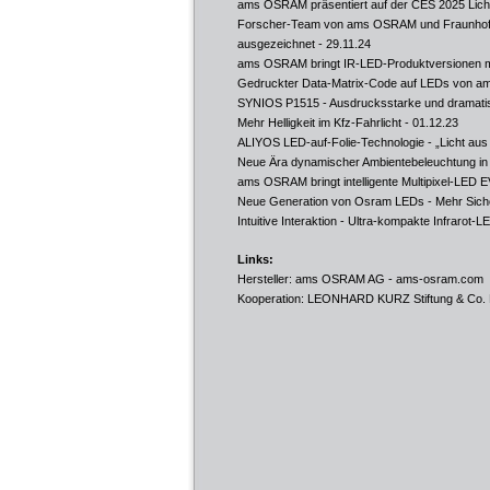
ams OSRAM präsentiert auf der CES 2025 Lich
Forscher-Team von ams OSRAM und Fraunhofer f
ausgezeichnet
- 29.11.24
ams OSRAM bringt IR-LED-Produktversionen mi
Gedruckter Data-Matrix-Code auf LEDs von
SYNIOS P1515 - Ausdrucksstarke und dramati
Mehr Helligkeit im Kfz-Fahrlicht
- 01.12.23
ALIYOS LED-auf-Folie-Technologie - „Licht aus
Neue Ära dynamischer Ambientebeleuchtung in 
ams OSRAM bringt intelligente Multipixel-LED 
Neue Generation von Osram LEDs - Mehr Siche
Intuitive Interaktion - Ultra-kompakte Infraro
Links:
Hersteller: ams OSRAM AG -
ams-osram.com
Kooperation: LEONHARD KURZ Stiftung & Co.