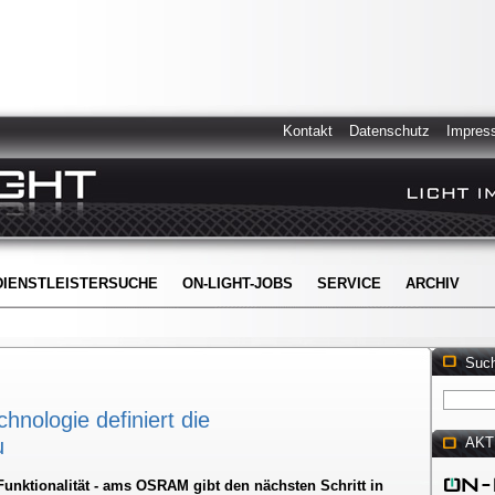
Kontakt
Datenschutz
Impres
DIENSTLEISTERSUCHE
ON-LIGHT-JOBS
SERVICE
ARCHIV
Suc
nologie definiert die
u
AKT
unktionalität - ams OSRAM gibt den nächsten Schritt in