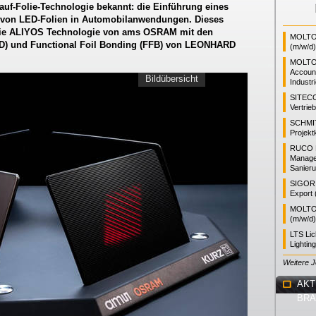
uf-Folie-Technologie bekannt: die Einführung eines
on von LED-Folien in Automobilanwendungen. Dieses
die ALIYOS Technologie von ams OSRAM mit den
MOLTO 
MD) und Functional Foil Bonding (FFB) von LEONHARD
(m/w/d)
MOLTO
Accoun
Bildübersicht
Industr
SITEC
Vertrie
SCHMI
Projekt
RUCO L
Manager
Sanieru
SIGOR L
Export 
MOLTO 
(m/w/d)
LTS Li
Lightin
Weitere 
AKT
BR