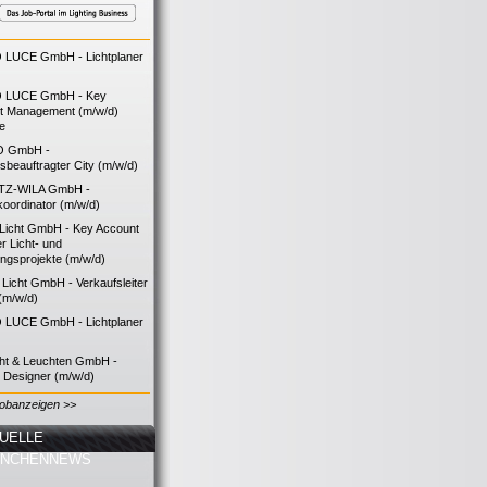
LUCE GmbH - Lichtplaner
 LUCE GmbH - Key
t Management (m/w/d)
ie
O GmbH -
bsbeauftragter City (m/w/d)
TZ-WILA GmbH -
koordinator (m/w/d)
icht GmbH - Key Account
 Licht- und
ngsprojekte (m/w/d)
icht GmbH - Verkaufsleiter
(m/w/d)
LUCE GmbH - Lichtplaner
cht & Leuchten GmbH -
g Designer (m/w/d)
Jobanzeigen >>
UELLE
ANCHENNEWS